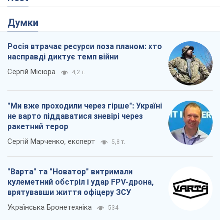
Думки
Росія втрачає ресурси поза планом: хто
насправді диктує темп війни
Сергій Місюра
4,2 т.
"Ми вже проходили через гірше": Україні
не варто піддаватися зневірі через
ракетний терор
Сергій Марченко, експерт
5,8 т.
"Варта" та "Новатор" витримали
кулеметний обстріл і удар FPV-дрона,
врятувавши життя офіцеру ЗСУ
Українська Бронетехніка
534