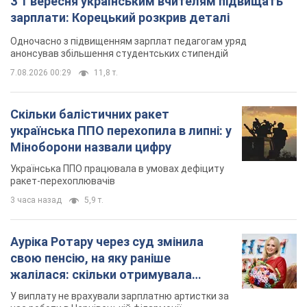
З 1 вересня українським вчителям підвищать
зарплати: Корецький розкрив деталі
Одночасно з підвищенням зарплат педагогам уряд
анонсував збільшення студентських стипендій
7.08.2026 00:29
11,8 т.
Скільки балістичних ракет
українська ППО перехопила в липні: у
Міноборони назвали цифру
Українська ППО працювала в умовах дефіциту
ракет-перехоплювачів
3 часа назад
5,9 т.
Ауріка Ротару через суд змінила
свою пенсію, на яку раніше
жалілася: скільки отримувала
співачка
У виплату не врахували зарплатню артистки за