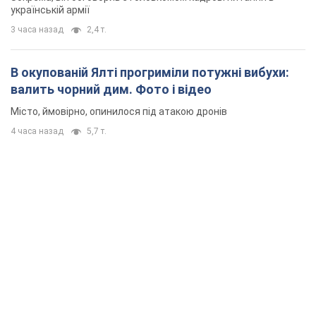
українській армії
3 часа назад
2,4 т.
В окупованій Ялті прогриміли потужні вибухи:
валить чорний дим. Фото і відео
Місто, ймовірно, опинилося під атакою дронів
4 часа назад
5,7 т.