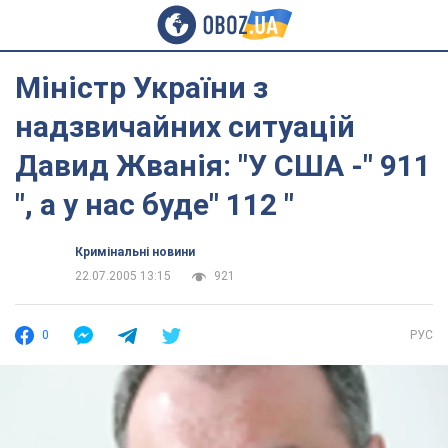
Міністр України з
надзвичайних ситуацій
Давид Жванія: "У США -" 911
", а у нас буде" 112 "
Кримінальні новини
22.07.2005 13:15
921
0
РУС