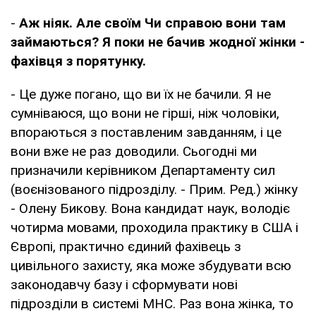
-
Аж ніяк. Але своїм Чи справою вони там
займаються? Я поки не бачив жодної жінки -
фахівця з порятунку.
- Це дуже погано, що ви їх не бачили. Я не
сумніваюся, що вони не гірші, ніж чоловіки,
впораються з поставленим завданням, і це
вони вже не раз доводили. Сьогодні ми
призначили керівником Департаменту сил
(воєнізованого підрозділу. - Прим. Ред.) жінку
- Олену Бикову. Вона кандидат наук, володіє
чотирма мовами, проходила практику в США і
Європі, практично єдиний фахівець з
цивільного захисту, яка може збудувати всю
законодавчу базу і сформувати нові
підрозділи в системі МНС. Раз вона жінка, то