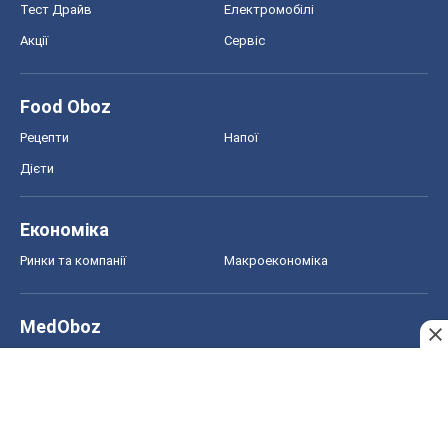
Тест Драйв
Електромобілі
Акції
Сервіс
Food Oboz
Рецепти
Напої
Дієти
Економіка
Ринки та компанії
Макроекономіка
MedOboz
Новини медицини
MAMACLUB
Шоу