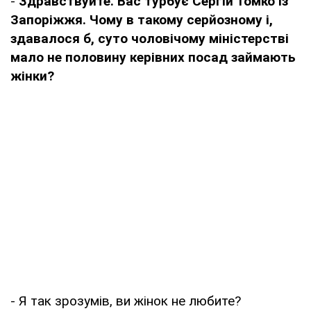
-
Здравствуйте. Вас турбує Сергій Томко із
Запоріжжя. Чому в такому серйозному і,
здавалося б, суто чоловічому міністерстві
мало не половину керівних посад займають
жінки?
- Я так зрозумів, ви жінок не любите?