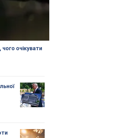
, чого очікувати
альної
оти