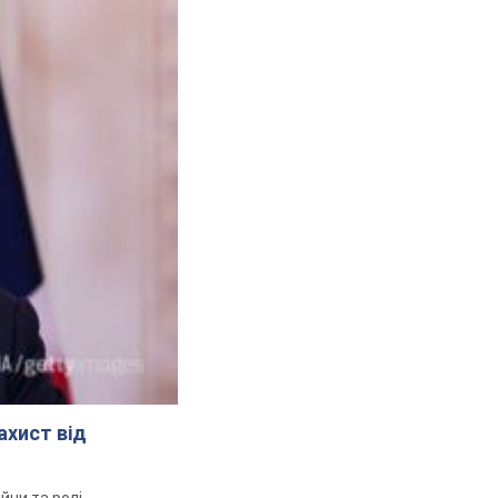
ахист від
йни та ролі