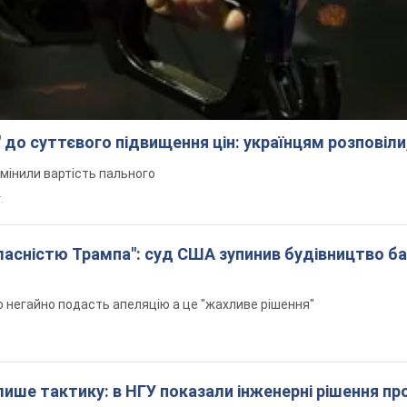
 до суттєвого підвищення цін: українцям розповіли
змінили вартість пального
.
 власністю Трампа": суд США зупинив будівництво б
н
 негайно подасть апеляцію а це "жахливе рішення"
 лише тактику: в НГУ показали інженерні рішення пр