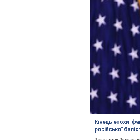
Кінець епохи "фа
російської балі
Володимир Зеленський