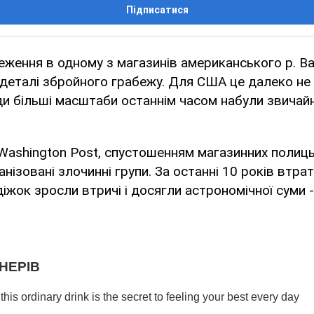
Підписатися
еження в одному з магазинів американського р. 
 деталі збройного грабежу. Для США це далеко не 
ди більші масштаби останнім часом набули звичайн
Washington Post, спустошенням магазинних полиць
нізовані злочинні групи. За останні 10 років втра
діжок зросли втричі і досягли астрономічної суми 