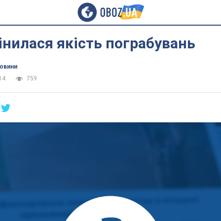
нилася якість пограбувань
новини
14
759