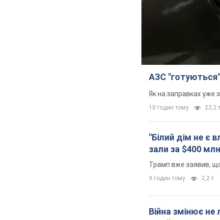
АЗС "готуються"
Як на заправках уже 
10 годин тому
23,2 т
"Білий дім не є
зали за $400 мл
Трамп вже заявив, що
9 годин тому
2,2 т.
Війна змінює не