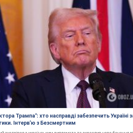
ктора Трампа": хто насправді забезпечить Україні з
стики. Інтерв’ю з Безсмертним
 зустрівся з українським дипломата та окреслив нове бачення ві