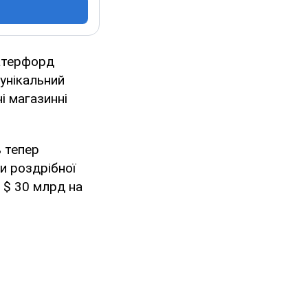
Ватерфорд
унікальний
і магазинні
 тепер
ти роздрібної
- $ 30 млрд на