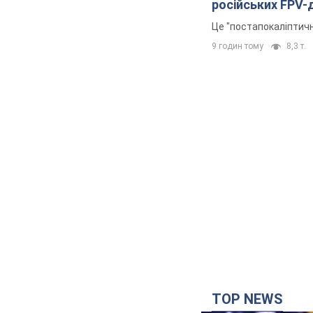
російських FPV-
Це "постапокаліптичн
9 годин тому
8,3 т.
TOP NEWS