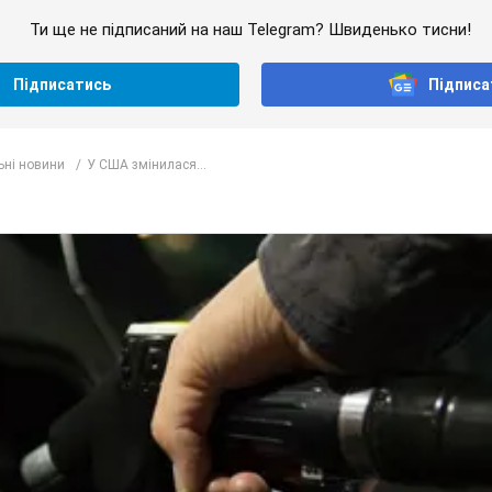
Ти ще не підписаний на наш Telegram? Швиденько тисни!
Підписатись
Підписа
ьні новини
У США змінилася...