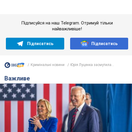
Дружина тяжкохворого Джо Байдена назвала
перший симптом, який сигналізував про його
"агресивний" рак
Спершу лікарі не надали цьому належної уваги
9 часов назад
12,6 т.
Її вбила Росія: померла 13-річна
дівчинка, поранена внаслідок
російської атаки на Сумщину. Фото
Того дня під час російського обстрілу загинули