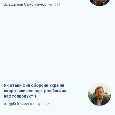
скоротили експорт російських
нафтопродуктів
Андрій Клименко
1,2 т.
Два супертурніри Магучіх: спортивний
календар осені 2026 року
Олександр Липенко
1,4 т.
Ракетний щит і меч України: ставка на
виробництво власних ракет
Кирило Татарінов
1,9 т.
Посмертна "презумпція винуватості":
хто дозволив ТЦК судити загиблих
захисників
Марина Ставнійчук
4,7 т.