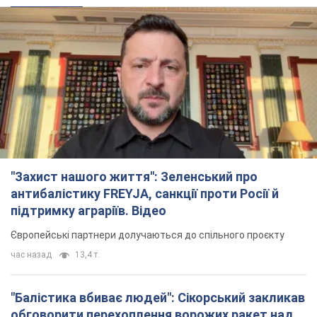
час назад
13,4 т.
"Балістика вбиває людей": Сікорський закликав
обговорити перехоплення ворожих ракет над
Україною
Глава МЗС Польщі закликав до збиття російських ракет над
Україною
2 часа назад
3,3 т.
Податкова передасть Міноборони дані про
чоловіків 18-60 років: для чого це потрібно
Це потрібно для перевірки військового обліку
3 часа назад
13,8 т.