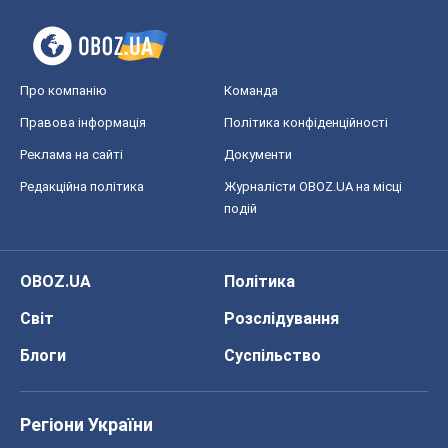
Блоги
Суспільство
Регіони України
Київ
Харків
Запоріжжя
Дніпро
Черкаси
Спорт
Футбол
Баскетбол
Хокей
Бокс
Формула-1
Моя школа
ГДЗ
Підручники