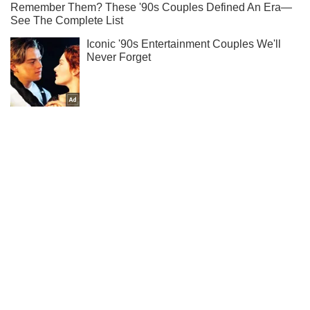
Підписуйся на наш Telegram. Отримуй тільки
найважливіше!
Підписатись
Підписатись
Кримінальні новини
Юрія Луценка засмутила...
Важливе