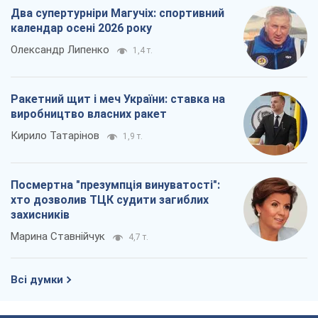
Всі думки
Про компанію
Команда
Правова інформація
Політика конфіденційності
Реклама на сайті
Документи
Редакційна політика
Журналісти OBOZ.UA на місці
подій
OBOZ.UA
Політика
Світ
Розслідування