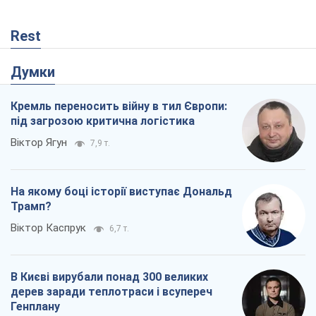
В Києві вирубали понад 300 великих
дерев заради теплотраси і всупереч
Генплану
Владислав Самойленко
606
Як атаки Сил оборони України