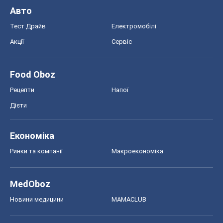
MedOboz
Новини медицини
MAMACLUB
Шоу
Афіша
Плітки
Краса
Мода
Жіночий журнал