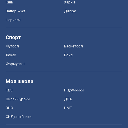
Онлайн уроки
ДПА
ЗНО
НМТ
СНД посібники
Авто
Тест Драйв
Електромобілі
Акції
Сервіс
Food Oboz
Рецепти
Напої
Дієти
Економіка
Ринки та компанії
Макроекономіка