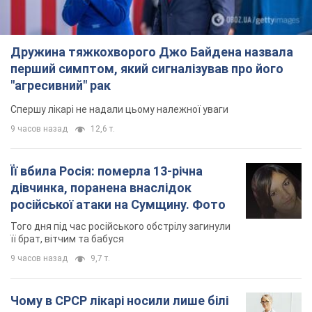
її брат, вітчим та бабуся
9 часов назад
9,7 т.
Чому в СРСР лікарі носили лише білі
халати
У цьому був як практичний, так і символічний
сенс
8 часов назад
4,4 т.