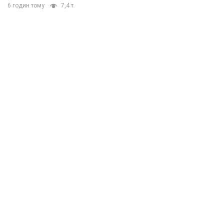
6 годин тому
7,4 т.