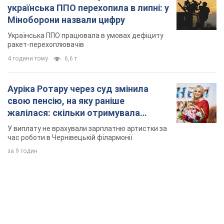
українська ППО перехопила в липні: у
Міноборони назвали цифру
Українська ППО працювала в умовах дефіциту
ракет-перехоплювачів
4 години тому
6,6 т.
Ауріка Ротару через суд змінила
свою пенсію, на яку раніше
жалілася: скільки отримувала
співачка
У виплату не врахували зарплатню артистки за
час роботи в Чернівецькій філармонії
за 9 годин