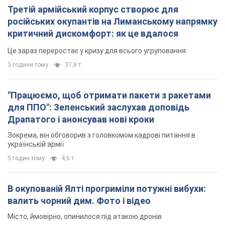
Третій армійський корпус створює для
російських окупантів на Лиманському напрямку
критичний дискомфорт: як це вдалося
Це зараз переростає у кризу для всього угруповання
3 години тому
37,8 т.
"Працюємо, щоб отримати пакети з ракетами
для ППО": Зеленський заслухав доповідь
Драпатого і анонсував нові кроки
Зокрема, він обговорив з головкомом кадрові питання в
українській армії
5 годин тому
4,6 т.
В окупованій Ялті прогриміли потужні вибухи:
валить чорний дим. Фото і відео
Місто, ймовірно, опинилося під атакою дронів