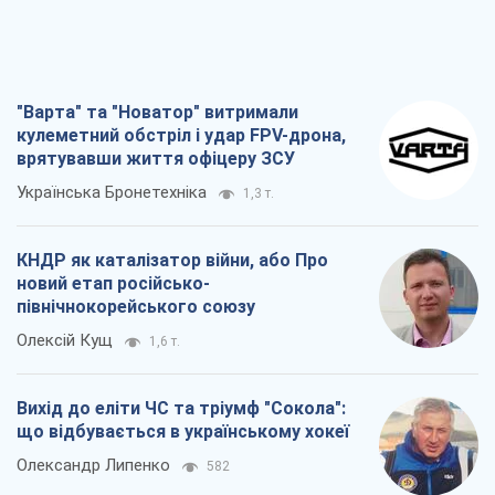
"Варта" та "Новатор" витримали
кулеметний обстріл і удар FPV-дрона,
врятувавши життя офіцеру ЗСУ
Українська Бронетехніка
1,3 т.
КНДР як каталізатор війни, або Про
новий етап російсько-
північнокорейського союзу
Олексій Кущ
1,6 т.
Вихід до еліти ЧС та тріумф "Сокола":
що відбувається в українському хокеї
Олександр Липенко
582