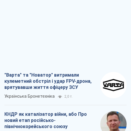
"Варта" та "Новатор" витримали
кулеметний обстріл і удар FPV-дрона,
врятувавши життя офіцеру ЗСУ
Українська Бронетехніка
2,0 т.
КНДР як каталізатор війни, або Про
новий етап російсько-
північнокорейського союзу