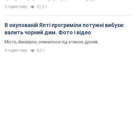
5 годин тому
51,0 т.
В окупованій Ялті прогриміли потужні вибухи:
валить чорний дим. Фото і відео
Місто, ймовірно, опинилося під атакою дронів
8 годин тому
8,5 т.