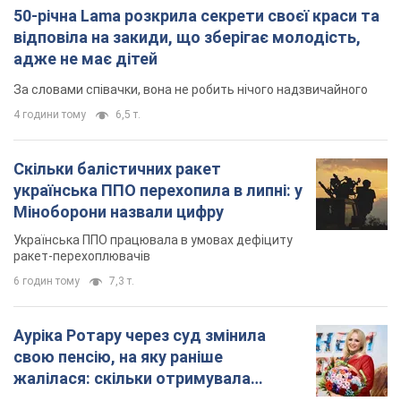
50-річна Lama розкрила секрети своєї краси та
відповіла на закиди, що зберігає молодість,
адже не має дітей
За словами співачки, вона не робить нічого надзвичайного
4 години тому
6,5 т.
Скільки балістичних ракет
українська ППО перехопила в липні: у
Міноборони назвали цифру
Українська ППО працювала в умовах дефіциту
ракет-перехоплювачів
6 годин тому
7,3 т.
Ауріка Ротару через суд змінила
свою пенсію, на яку раніше
жалілася: скільки отримувала
співачка