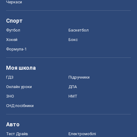
Черкаси
Спорт
Футбол
Баскетбол
Хокей
Бокс
Формула-1
Моя школа
ГДЗ
Підручники
Онлайн уроки
ДПА
ЗНО
НМТ
СНД посібники
Авто
Тест Драйв
Електромобілі