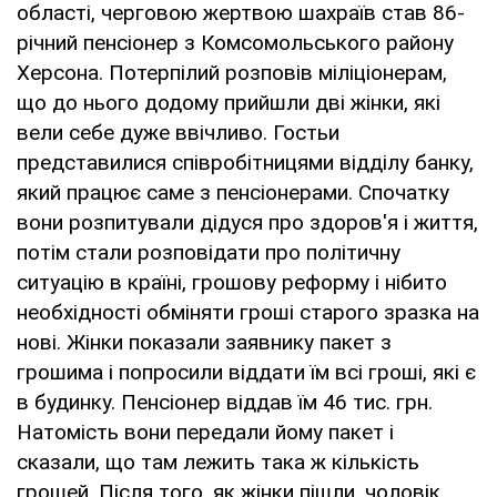
області, черговою жертвою шахраїв став 86-
річний пенсіонер з Комсомольського району
Херсона. Потерпілий розповів міліціонерам,
що до нього додому прийшли дві жінки, які
вели себе дуже ввічливо. Гостьи
представилися співробітницями відділу банку,
який працює саме з пенсіонерами. Спочатку
вони розпитували дідуся про здоров'я і життя,
потім стали розповідати про політичну
ситуацію в країні, грошову реформу і нібито
необхідності обміняти гроші старого зразка на
нові. Жінки показали заявнику пакет з
грошима і попросили віддати їм всі гроші, які є
в будинку. Пенсіонер віддав їм 46 тис. грн.
Натомість вони передали йому пакет і
сказали, що там лежить така ж кількість
грошей. Після того, як жінки пішли, чоловік