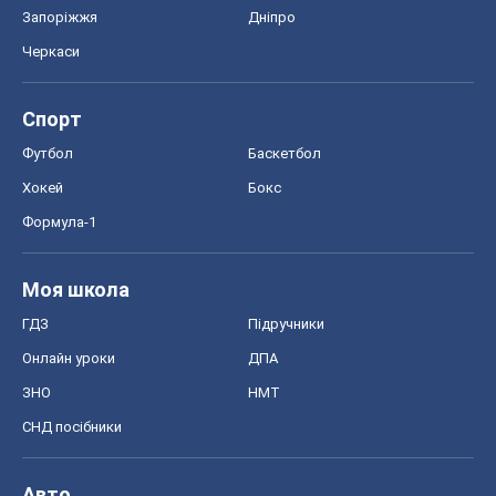
Запоріжжя
Дніпро
Черкаси
Спорт
Футбол
Баскетбол
Хокей
Бокс
Формула-1
Моя школа
ГДЗ
Підручники
Онлайн уроки
ДПА
ЗНО
НМТ
СНД посібники
Авто