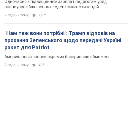
Одночасно з підвищенням зарплат педагогам уряд
анонсував збільшення студентських стипендій
2 години тому
1,8 т.
"Нам теж вони потрібні": Трамп відповів на
прохання Зеленського щодо передачі Україні
ракет для Patriot
Американські запаси окремих боєприпасів обмежені
2 години тому
405