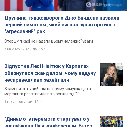
Дружина тяжкохворого Джо Байдена назвала
перший симптом, який сигналізував про його
"агресивний" рак
Спершу лікарі не надали цьому належної уваги
6.08.2026 12:46
15,6 т.
Відпустка Лесі Нікітюк у Карпатах
обернулася скандалом: чому ведучу
несправедливо захейтили
Знаменитість вийшла на пряму комунікацію в
мережі та розставила всі крапки над "і"
9 годин тому
12,4 т.
"Динамо" з перемоги стартувало у
кваліфікації Ліги конференцій. Відео