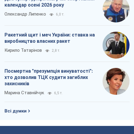
календар осені 2026 року
Олександр Липенко
6,0 т.
Ракетний щит і меч України: ставка на
виробництво власних ракет
Кирило Татарінов
2,8 т.
Посмертна "презумпція винуватості":
хто дозволив ТЦК судити загиблих
захисників
Марина Ставнійчук
6,5 т.
Всі думки