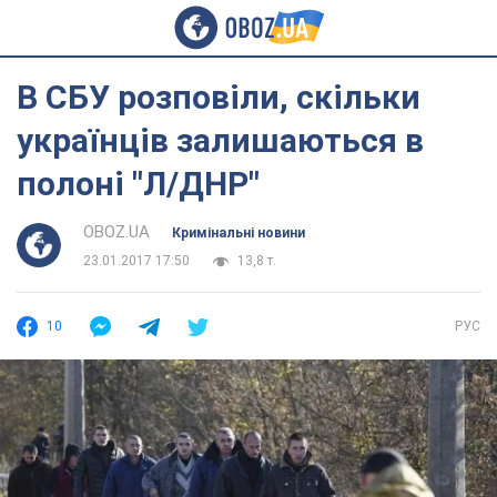
В СБУ розповіли, скільки
українців залишаються в
полоні "Л/ДНР"
OBOZ.UA
Кримінальні новини
23.01.2017 17:50
13,8 т.
10
РУС