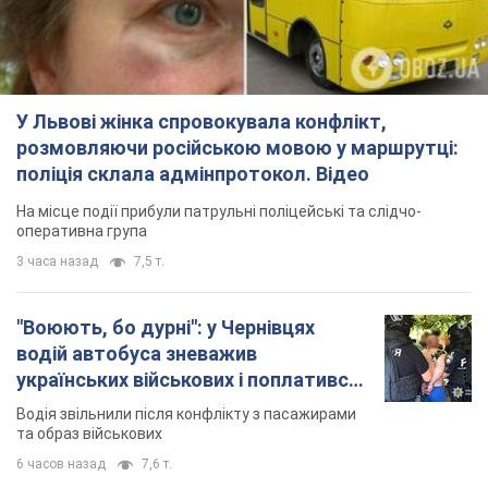
У Львові жінка спровокувала конфлікт,
розмовляючи російською мовою у маршрутці:
поліція склала адмінпротокол. Відео
На місце події прибули патрульні поліцейські та слідчо-
оперативна група
3 часа назад
7,5 т.
"Воюють, бо дурні": у Чернівцях
водій автобуса зневажив
українських військових і поплатився.
Відео
Водія звільнили після конфлікту з пасажирами
та образ військових
6 часов назад
7,6 т.