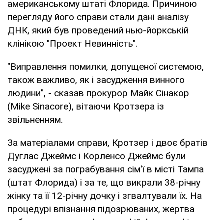
американському штаті Флорида. Причиною
перегляду його справи стали дані аналізу
ДНК, який був проведений нью-йоркській
клінікою "Проект Невинність".
"Виправлення помилки, допущеної системою,
також важливо, як і засудження винного
людини", - сказав прокурор Майк Сінакор
(Mike Sinacore), вітаючи Кротзера із
звільненням.
За матеріалами справи, Кротзер і двоє братів
Дуглас Джеймс і Корленсо Джеймс були
засуджені за пограбування сім'ї в місті Тампа
(штат Флорида) і за те, що викрали 38-річну
жінку та її 12-річну дочку і згвалтували їх. На
процедурі впізнання підозрюваних, жертва