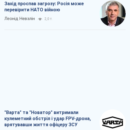
Захід проспав загрозу: Росія може
перевірити НАТО війною
Леонід Невзлін
2,0 т.
"Варта" та "Новатор" витримали
кулеметний обстріл і удар FPV-дрона,
врятувавши життя офіцеру ЗСУ