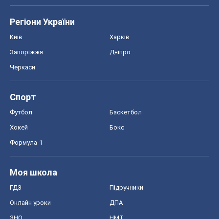
Регіони України
Київ
Харків
Запоріжжя
Дніпро
Черкаси
Спорт
Футбол
Баскетбол
Хокей
Бокс
Формула-1
Моя школа
ГДЗ
Підручники
Онлайн уроки
ДПА
ЗНО
НМТ