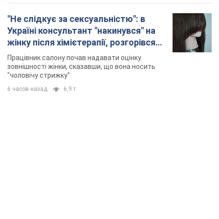
"Не слідкує за сексуальністю": в
Україні консультант "накинувся" на
жінку після хімієтерапії, розгорівся
скандал. Фото
Працівник салону почав надавати оцінку
зовнішності жінки, сказавши, що вона носить
"чоловічу стрижку"
6 часов назад
6,9 т.