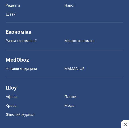
Рецепти
Напої
Дієти
Економіка
Ринки та компанії
Макроекономіка
MedOboz
Новини медицини
MAMACLUB
Шоу
Афіша
Плітки
Краса
Мода
Жіночий журнал