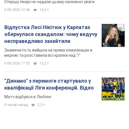
Спершу лікарі не надали цьому належної уваги
6.08.2026 12:46
16,5 т.
Відпустка Лесі Нікітюк у Карпатах
обернулася скандалом: чому ведучу
несправедливо захейтили
Знаменитість вийшла на пряму комунікацію в
мережі та розставила всі крапки над "і"
6.08.2026 17:32
13,2 т.
"Динамо" з перемоги стартувало у
кваліфікації Ліги конференцій. Відео
Матч відбувся в Любліні
8 часов назад
2,3 т.