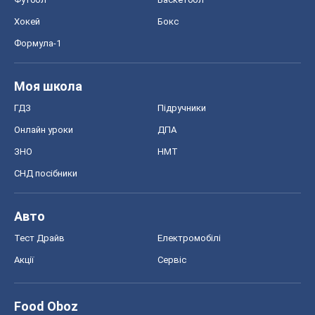
Хокей
Бокс
Формула-1
Моя школа
ГДЗ
Підручники
Онлайн уроки
ДПА
ЗНО
НМТ
СНД посібники
Авто
Тест Драйв
Електромобілі
Акції
Сервіс
Food Oboz