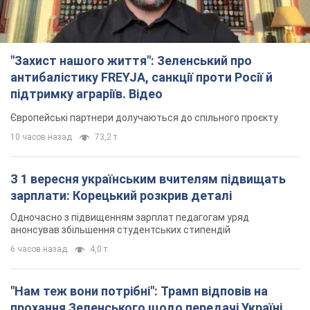
"Захист нашого життя": Зеленський про
антибалістику FREYJA, санкції проти Росії й
підтримку аграріїв. Відео
Європейські партнери долучаються до спільного проєкту
10 часов назад
73,2 т.
З 1 вересня українським вчителям підвищать
зарплати: Корецький розкрив деталі
Одночасно з підвищенням зарплат педагогам уряд
анонсував збільшення студентських стипендій
6 часов назад
4,0 т.
"Нам теж вони потрібні": Трамп відповів на
прохання Зеленського щодо передачі Україні