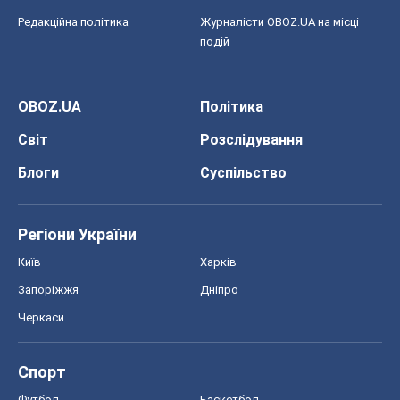
Редакційна політика
Журналісти OBOZ.UA на місці
подій
OBOZ.UA
Політика
Світ
Розслідування
Блоги
Суспільство
Регіони України
Київ
Харків
Запоріжжя
Дніпро
Черкаси
Спорт
Футбол
Баскетбол