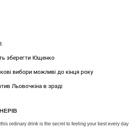
:
уть зберегти Ющенко
ові вибори можливі до кінця року
тив Льовочкіна в зраді