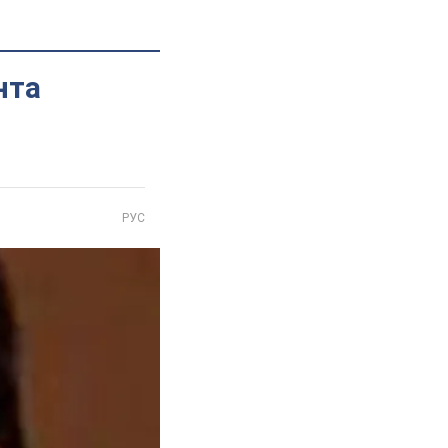
нта
РУС