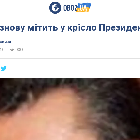
знову мітить у крісло Президе
новини
48
888