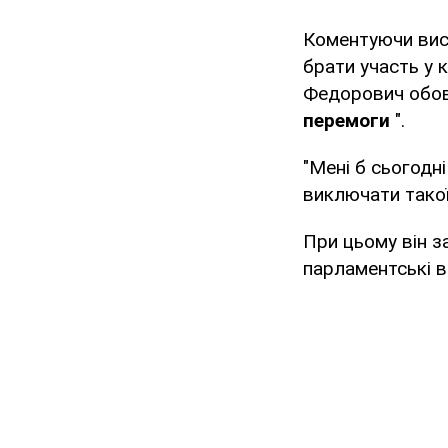
Коментуючи висл
брати участь у к
Федорович обов'
перемоги
".
"Мені б сьогодн
виключати такої
При цьому він з
парламентські в