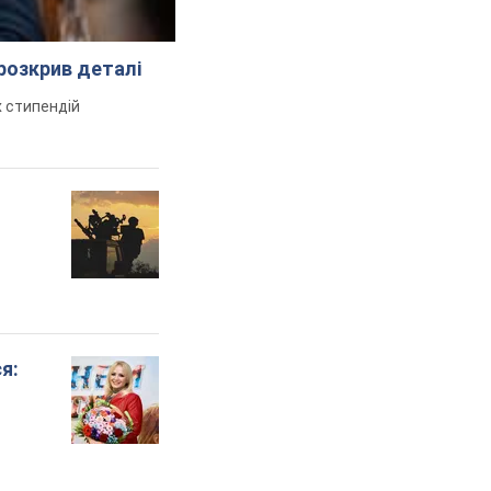
розкрив деталі
 стипендій
я: