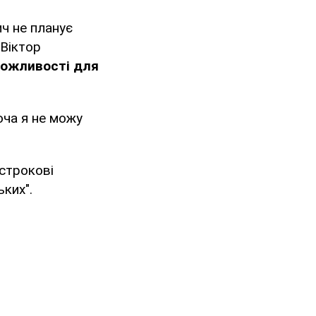
ч не планує
 Віктор
можливості для
оча я не можу
острокові
ких".