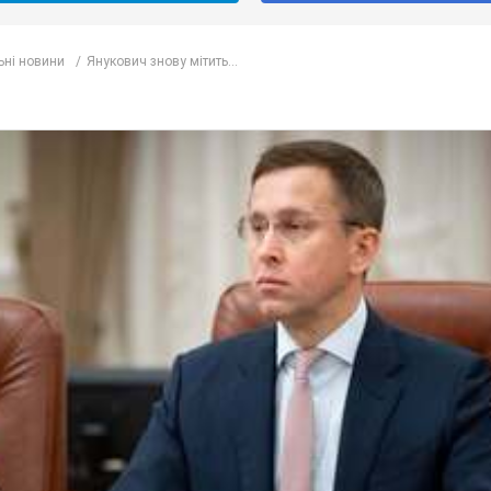
ьні новини
Янукович знову мітить...