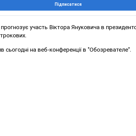
Підписатися
рогнозує участь Віктора Януковича в президентс
трокових.
ив сьогодні на веб-конференції в "Обозревателе".