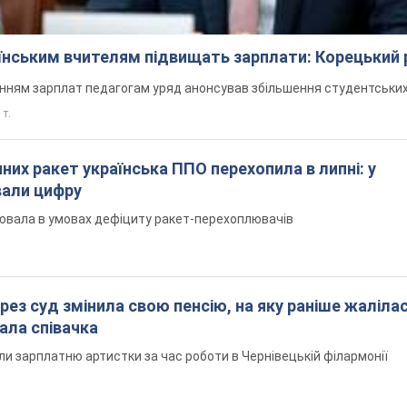
аїнським вчителям підвищать зарплати: Корецький 
нням зарплат педагогам уряд анонсував збільшення студентських
 т.
них ракет українська ППО перехопила в липні: у
вали цифру
ювала в умовах дефіциту ракет-перехоплювачів
рез суд змінила свою пенсію, на яку раніше жалілас
ала співачка
ли зарплатню артистки за час роботи в Чернівецькій філармонії