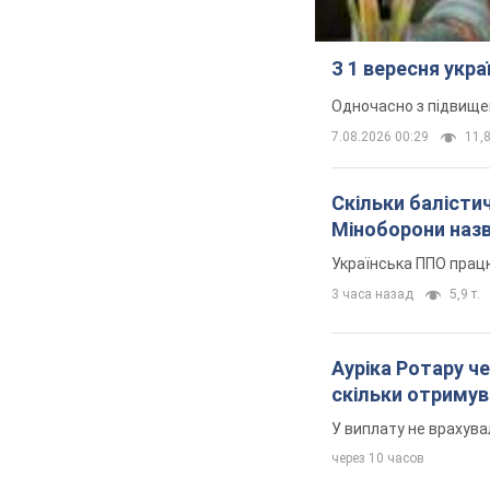
З 1 вересня укр
Одночасно з підвище
7.08.2026 00:29
11,8
Скільки балістич
Міноборони наз
Українська ППО прац
3 часа назад
5,9 т.
Ауріка Ротару че
скільки отримув
У виплату не врахува
через 10 часов