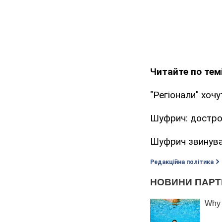
Читайте по темі
"Регіонали" хоч
Шуфрич: дострок
Шуфрич звинува
Редакційна політика