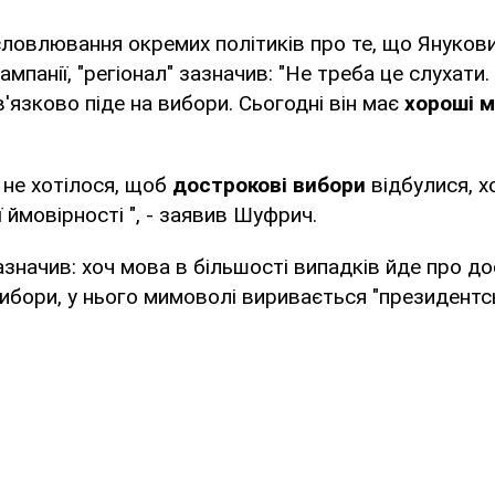
овлювання окремих політиків про те, що Янукови
ампанії, "регіонал" зазначив: "Не треба це слухати.
язково піде на вибори. Сьогодні він має
хороші 
і не хотілося, щоб
дострокові вибори
відбулися, х
 ймовірності ", - заявив Шуфрич.
азначив: хоч мова в більшості випадків йде про д
ибори, у нього мимоволі виривається "президентсь