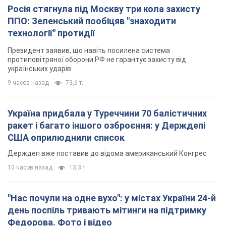
Росія стягнула під Москву три кола захисту
ППО: Зеленський пообіцяв "знаходити
технології" протидії
Президент заявив, що навіть посилена система
протиповітряної оборони РФ не гарантує захисту від
українських ударів
9 часов назад
73,6 т.
Україна придбала у Туреччини 70 балістичних
ракет і багато іншого озброєння: у Держдепі
США оприлюднили список
Держдеп вже поставив до відома американський Конгрес
10 часов назад
13,3 т.
"Нас почули на одне вухо": у містах України 24-й
день поспіль тривають мітинги на підтримку
Федорова. Фото і відео