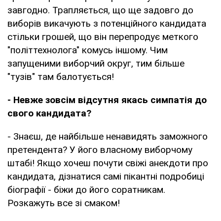
завгодно. Трапляється, що ще задовго до
виборів викачують з потенційного кандидата
стільки грошей, що він перепродує меткого
"політтехнолога" комусь іншому. Чим
запущеними виборчий округ, тим більше
"тузів" там балотується!
- Невже зовсім відсутня якась симпатія до
свого кандидата?
- Знаєш, де найбільше ненавидять заможного
претендента? У його власному виборчому
штабі! Якщо хочеш почути свіжі анекдоти про
кандидата, дізнатися самі пікантні подробиці
біографії - біжи до його соратникам.
Розкажуть все зі смаком!