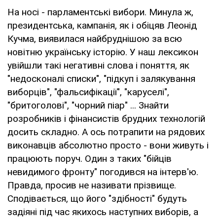
На носі - парламентські вибори. Минула ж,
президентська, кампанія, як і обіцяв Леонід
Кучма, виявилася найбруднішою за всю
новітню українську історію. У наш лексикон
увійшли такі негативні слова і поняття, як
"недосконалі списки", "підкуп і залякування
виборців", "фальсифікації", "каруселі",
"бритоголові", "чорний піар" ... Знайти
розробників і фінансистів брудних технологій
досить складно. А ось потрапити на рядових
виконавців абсолютно просто - вони живуть і
працюють поруч. Один з таких "бійців
невидимого фронту" погодився на інтерв'ю.
Правда, просив не називати прізвище.
Сподівається, що його "здібності" будуть
задіяні під час якихось наступних виборів, а