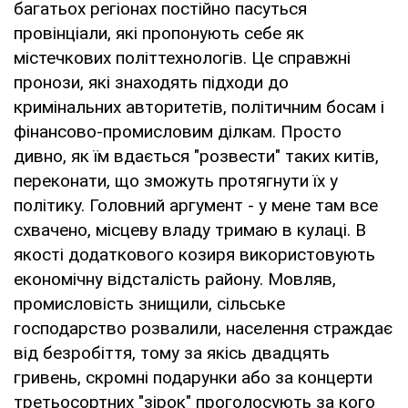
багатьох регіонах постійно пасуться
провінціали, які пропонують себе як
містечкових політтехнологів. Це справжні
пронози, які знаходять підходи до
кримінальних авторитетів, політичним босам і
фінансово-промисловим ділкам. Просто
дивно, як їм вдається "розвести" таких китів,
переконати, що зможуть протягнути їх у
політику. Головний аргумент - у мене там все
схвачено, місцеву владу тримаю в кулаці. В
якості додаткового козиря використовують
економічну відсталість району. Мовляв,
промисловість знищили, сільське
господарство розвалили, населення страждає
від безробіття, тому за якісь двадцять
гривень, скромні подарунки або за концерти
третьосортних "зірок" проголосують за кого