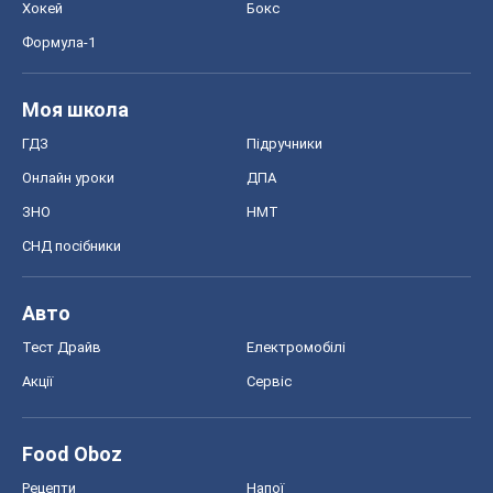
Хокей
Бокс
Формула-1
Моя школа
ГДЗ
Підручники
Онлайн уроки
ДПА
ЗНО
НМТ
СНД посібники
Авто
Тест Драйв
Електромобілі
Акції
Сервіс
Food Oboz
Рецепти
Напої