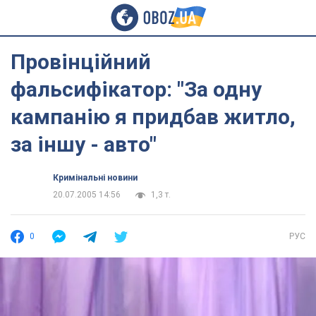
Провінційний
фальсифікатор: "За одну
кампанію я придбав житло,
за іншу - авто"
Кримінальні новини
20.07.2005 14:56
1,3 т.
0
РУС