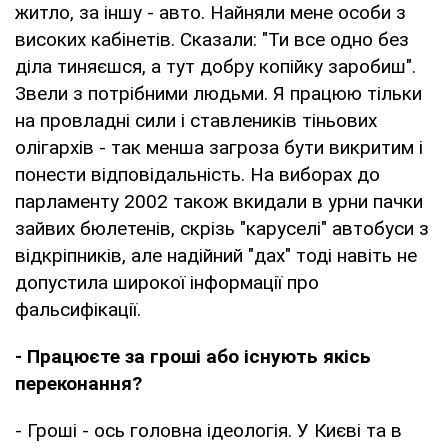
житло, за іншу - авто. Найняли мене особи з
високих кабінетів. Сказали: "Ти все одно без
діла тиняєшся, а тут добру копійку заробиш".
Звели з потрібними людьми. Я працюю тільки
на провладні сили і ставлеників тіньових
олігархів - так менша загроза бути викритим і
понести відповідальність. На виборах до
парламенту 2002 також вкидали в урни пачки
зайвих бюлетенів, скрізь "каруселі" автобуси з
відкріпників, але надійний "дах" тоді навіть не
допустила широкої інформації про
фальсифікації.
- Працюєте за гроші або існують якісь
переконання?
- Гроші - ось головна ідеологія. У Києві та в