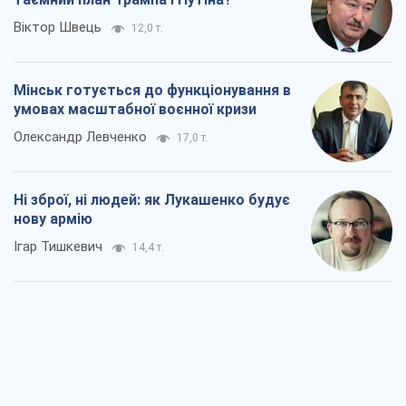
Віктор Швець
12,0 т.
Мінськ готується до функціонування в
умовах масштабної воєнної кризи
Олександр Левченко
17,0 т.
Ні зброї, ні людей: як Лукашенко будує
нову армію
Ігар Тишкевич
14,4 т.