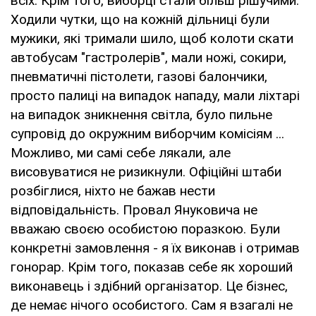
всіх. Крім того, виборці стали більш рішучими.
Ходили чутки, що на кожній дільниці були
мужики, які тримали шило, щоб колоти скати
автобусам "гастролерів", мали ножі, сокири,
пневматичні пістолети, газові балончики,
просто палиці на випадок нападу, мали ліхтарі
на випадок зникнення світла, було пильне
супровід до окружним виборчим комісіям ...
Можливо, ми самі себе лякали, але
висовуватися не ризикнули. Офіційні штаби
розбіглися, ніхто не бажав нести
відповідальність. Провал Януковича не
вважаю своєю особистою поразкою. Були
конкретні замовлення - я їх виконав і отримав
гонорар. Крім того, показав себе як хороший
виконавець і здібний організатор. Це бізнес,
де немає нічого особистого. Сам я взагалі не