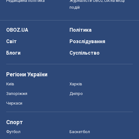
Редакційна політика
Журналісти OBOZ.UA на місці
подій
OBOZ.UA
Політика
Світ
Розслідування
Блоги
Суспільство
Регіони України
Київ
Харків
Запоріжжя
Дніпро
Черкаси
Спорт
Футбол
Баскетбол