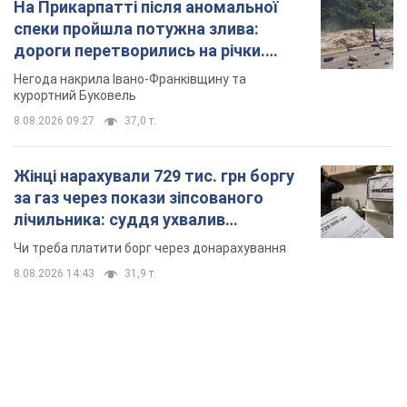
На Прикарпатті після аномальної
спеки пройшла потужна злива:
дороги перетворились на річки.
Відео
Негода накрила Івано-Франківщину та
курортний Буковель
8.08.2026 09:27
37,0 т.
Жінці нарахували 729 тис. грн боргу
за газ через покази зіпсованого
лічильника: суддя ухвалив
неочікуване рішення
Чи треба платити борг через донарахування
8.08.2026 14:43
31,9 т.