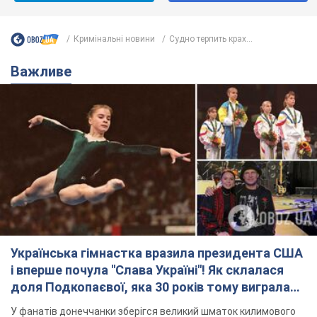
Кримінальні новини
Судно терпить крах...
Важливе
Українська гімнастка вразила президента США
і вперше почула "Слава Україні"! Як склалася
доля Подкопаєвої, яка 30 років тому виграла
"золото" Олімпіади
У фанатів донеччанки зберігся великий шматок килимового