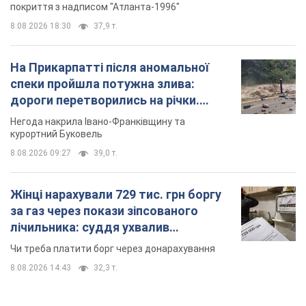
покриття з надписом "Атланта-1996"
8.08.2026 18:30
37,9 т.
На Прикарпатті після аномальної
спеки пройшла потужна злива:
дороги перетворились на річки.
Відео
Негода накрила Івано-Франківщину та
курортний Буковель
8.08.2026 09:27
39,0 т.
Жінці нарахували 729 тис. грн боргу
за газ через покази зіпсованого
лічильника: суддя ухвалив
неочікуване рішення
Чи треба платити борг через донарахування
8.08.2026 14:43
32,3 т.