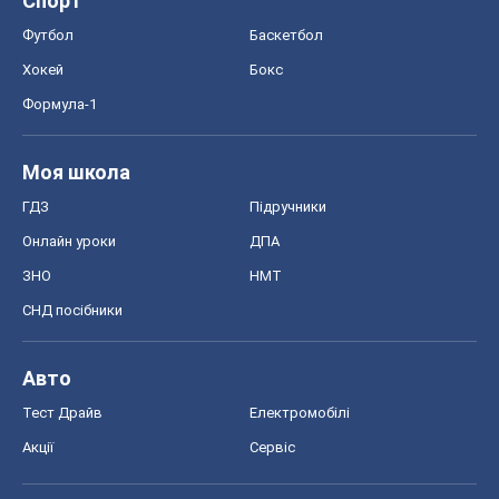
Спорт
Футбол
Баскетбол
Хокей
Бокс
Формула-1
Моя школа
ГДЗ
Підручники
Онлайн уроки
ДПА
ЗНО
НМТ
СНД посібники
Авто
Тест Драйв
Електромобілі
Акції
Сервіс