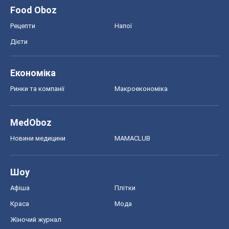
Food Oboz
Рецепти
Напої
Дієти
Економіка
Ринки та компанії
Макроекономіка
MedOboz
Новини медицини
MAMACLUB
Шоу
Афіша
Плітки
Краса
Мода
Жіночий журнал