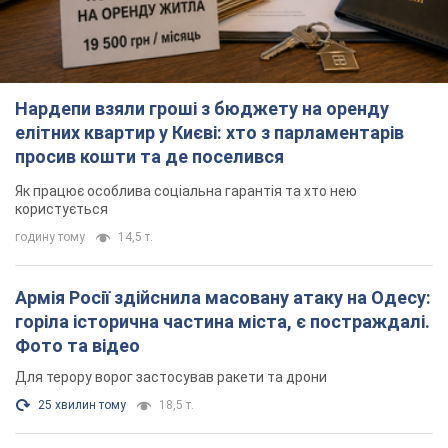
Нардепи взяли гроші з бюджету на оренду
елітних квартир у Києві: хто з парламентарів
просив кошти та де поселився
Як працює особлива соціальна гарантія та хто нею
користується
годину тому
14,5 т.
Армія Росії здійснила масовану атаку на Одесу:
горіла історична частина міста, є постраждалі.
Фото та відео
Для терору ворог застосував ракети та дрони
25 хвилин тому
18,5 т.