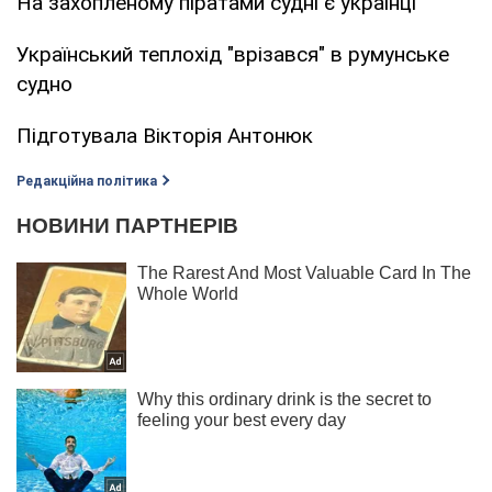
На захопленому піратами судні є українці
Український теплохід "врізався" в румунське
судно
Підготувала Вікторія Антонюк
Редакційна політика