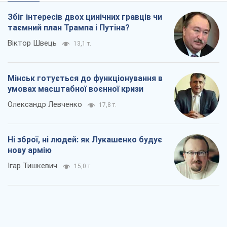
Збіг інтересів двох цинічних гравців чи
таємний план Трампа і Путіна?
Віктор Швець
13,1 т.
Мінськ готується до функціонування в
умовах масштабної воєнної кризи
Олександр Левченко
17,8 т.
Ні зброї, ні людей: як Лукашенко будує
нову армію
Ігар Тишкевич
15,0 т.