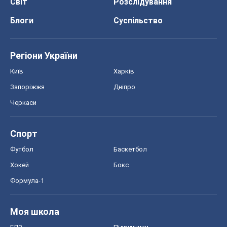
Світ
Розслідування
Блоги
Суспільство
Регіони України
Київ
Харків
Запоріжжя
Дніпро
Черкаси
Спорт
Футбол
Баскетбол
Хокей
Бокс
Формула-1
Моя школа