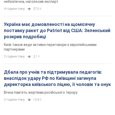
небезпечна, наголосив експерт
4 години тому
27,0 т.
Україна має домовленості на щомісячну
поставку ракет до Patriot від США: Зеленський
розкрив подробиці
Київ також веде активні переговори з європейськими
партнерами
2 години тому
2,1 т.
Дбала про учнів та підтримувала педагогів:
внаслідок удару РФ по Київщині загинула
директорка київського ліцею, її чоловік та онук
Вічна пам'ять жертвам російського терору
3 години тому
13,8 т.