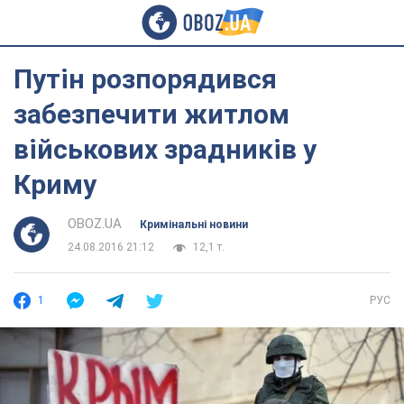
Путін розпорядився
забезпечити житлом
військових зрадників у
Криму
OBOZ.UA
Кримінальні новини
24.08.2016 21:12
12,1 т.
1
РУС