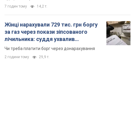
7 годин тому
14,2 т.
Жінці нарахували 729 тис. грн боргу
за газ через покази зіпсованого
лічильника: суддя ухвалив
неочікуване рішення
Чи треба платити борг через донарахування
2 години тому
29,9 т.