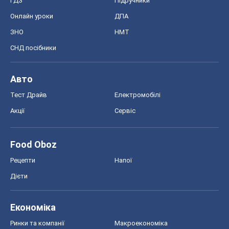
ГДЗ
Підручники
Онлайн уроки
ДПА
ЗНО
НМТ
СНД посібники
Авто
Тест Драйв
Електромобілі
Акції
Сервіс
Food Oboz
Рецепти
Напої
Дієти
Економіка
Ринки та компанії
Макроекономіка