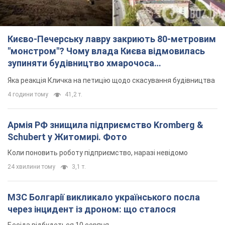
Києво-Печерську лавру закриють 80-метровим
"монстром"? Чому влада Києва відмовилась
зупиняти будівництво хмарочоса
"московського вірянина"
Яка реакція Кличка на петицію щодо скасування будівництва
4 години тому
41,2 т.
Армія РФ знищила підприємство Kromberg &
Schubert у Житомирі. Фото
Коли поновить роботу підприємство, наразі невідомо
24 хвилини тому
3,1 т.
МЗС Болгарії викликало українського посла
через інцидент із дроном: що сталося