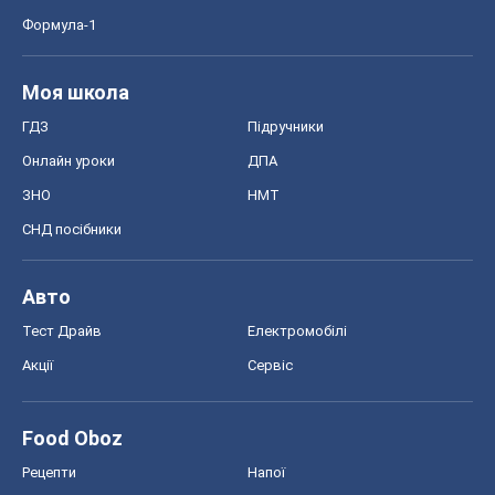
Формула-1
Моя школа
ГДЗ
Підручники
Онлайн уроки
ДПА
ЗНО
НМТ
СНД посібники
Авто
Тест Драйв
Електромобілі
Акції
Сервіс
Food Oboz
Рецепти
Напої