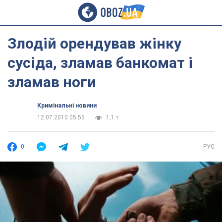
Злодій орендував жінку
сусіда, зламав банкомат і
зламав ноги
Кримінальні новини
12.07.2010 05:55
1,1 т.
0
РУС