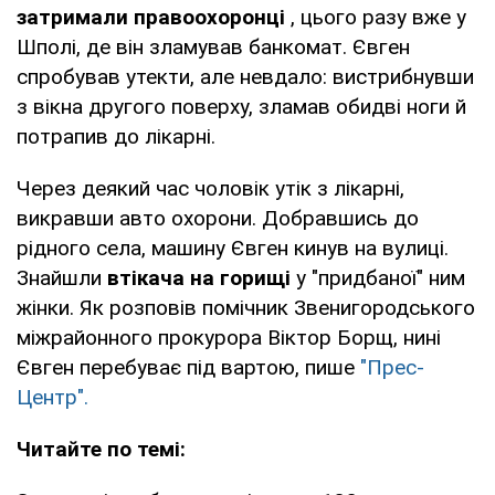
затримали правоохоронці
, цього разу вже у
Шполі, де він зламував банкомат. Євген
спробував утекти, але невдало: вистрибнувши
з вікна другого поверху, зламав обидві ноги й
потрапив до лікарні.
Через деякий час чоловік утік з лікарні,
викравши авто охорони. Добравшись до
рідного села, машину Євген кинув на вулиці.
Знайшли
втікача на горищі
у "придбаної" ним
жінки. Як розповів помічник Звенигородського
міжрайонного прокурора Віктор Борщ, нині
Євген перебуває під вартою, пише
"Прес-
Центр".
Читайте по темі: