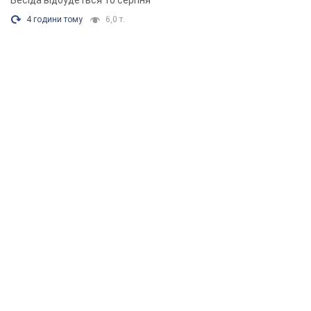
Бесіда відбудеться 10 серпня
4 години тому
6,0 т.