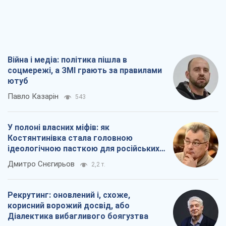
Війна і медіа: політика пішла в
соцмережі, а ЗМІ грають за правилами
ютуб
Павло Казарін
543
У полоні власних міфів: як
Костянтинівка стала головною
ідеологічною пасткою для російських
окупантів
Дмитро Снєгирьов
2,2 т.
Рекрутинг: оновлений і, схоже,
корисний ворожий досвід, або
Діалектика вибагливого боягузтва