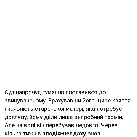
Суд напрочуд гуманно поставився до
звинуваченому. Врахувавши його щире каяття
і наявність старенької матері, яка потребує
догляду, йому дали лише випробний термін.
Але на волі він перебував недовго. Через
кілька тижнів
злодія-невдаху знов