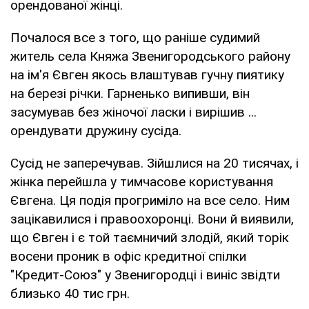
орендованої жінці.
Почалося все з того, що раніше судимий
житель села Княжа Звенигородського району
на ім'я Євген якось влаштував гучну пиятику
на березі річки. Гарненько випивши, він
засумував без жіночої ласки і вирішив ...
орендувати дружину сусіда.
Сусід не заперечував. Зійшлися на 20 тисячах, і
жінка перейшла у тимчасове користування
Євгена. Ця подія прогриміло на все село. Ним
зацікавилися і правоохоронці. Вони й виявили,
що Євген і є той таємничий злодій, який торік
восени проник в офіс кредитної спілки
"Кредит-Союз" у Звенигородці і виніс звідти
близько 40 тис грн.