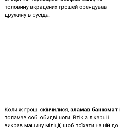
половину вкрадених грошей орендував
дружину в сусіда.
Коли ж гроші скінчилися,
зламав банкомат
і
поламав собі обидві ноги. Втік з лікарні і
викрав машину міліції, щоб поїхати на ній до