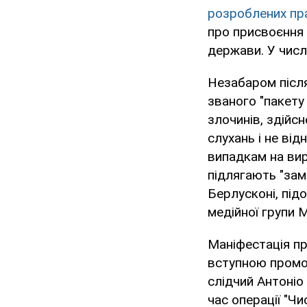
розроблених пр
про присвоєння 
держави. У число
Незабаром після
званого "пакету
злочинів, здійсн
слухань і не від
випадкам на вир
підлягають "зам
Берлусконі, під
медійної групи M
Маніфестація пр
вступною промов
слідчий Антоніо 
час операції "Чи