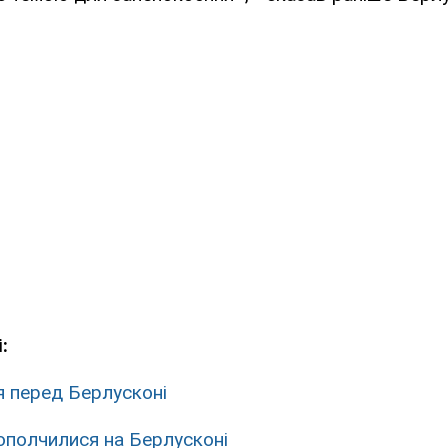
:
 перед Берлусконі
і ополчилися на Берлусконі