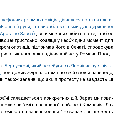
елефонних розмов поліція дізналася про контакти
Fiction (групи, що виробляє фільми для державног
(Agostino Saccа)
, спрямованих нібито на те, щоб од
лівоцентристської коаліції у необхідний момент для
ром опозиції, підтримав його в Сенаті, спровоку
риза і як наслідок падіння кабінету Романо Проді.
ок
Берлусконі, який перебуває в Японії на зустрічі л
,
повідомив журналістам про свій спокій напередод
Він також заявив, що акція протесту не завдасть ш
аїні складається з конкретних дій. Зараз ми повин
озволивши "сміттєва криза" в області Кампанія . Я
с темою для занепокоєння ", - сказав раніше Берлу