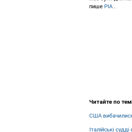
пише
РІА
.
Читайте по темі
США вибачилися
Італійські судд