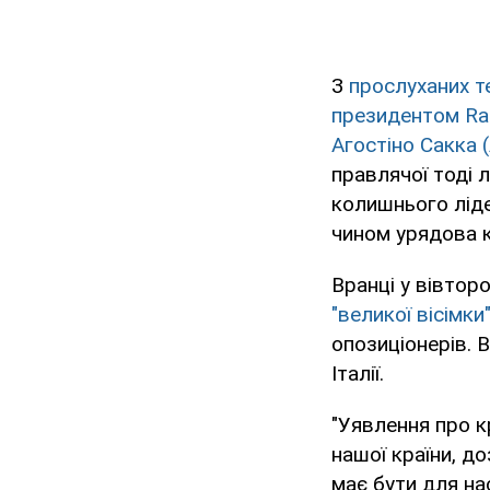
З
прослуханих т
президентом Rai
Агостіно Сакка 
правлячої тоді 
колишнього ліде
чином урядова к
Вранці у вівтор
"великої вісімки"
опозиціонерів. 
Італії.
"Уявлення про кр
нашої країни, д
має бути для на