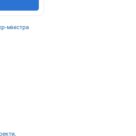
єр-міністра
оекти,