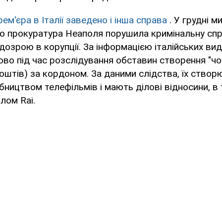
рем'єра в Італії заведено і інша справа
. У грудні м
що прокуратура Неаполя порушила кримінальну сп
дозрою в корупції. За інформацією італійських вида
во під час розслідування обставин створення "чо
оштів) за кордоном. За даними слідства, їх ство
обництвом телефільмів і мають ділові відносини, в 
лом Rai.