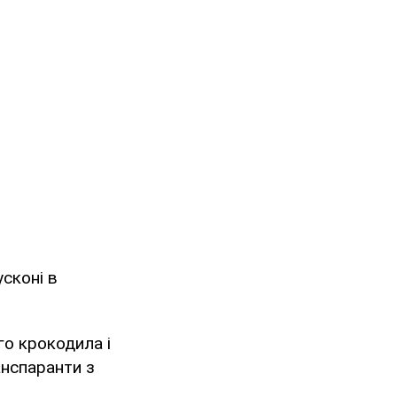
усконі в
го крокодила і
анспаранти з