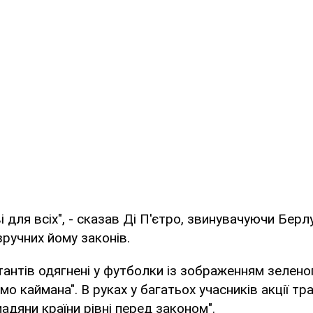
 для всіх", - сказав Ді П'єтро, звинувачуючи Берл
зручних йому законів.
тантів одягнені у футболки із зображенням зелено
мо каймана". В руках у багатьох учасників акції тр
адяни країни рівні перед законом".