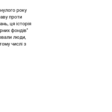
инулого року
раву проти
нь, ця історія
рних фондів"
рювали люди,
тому числі з