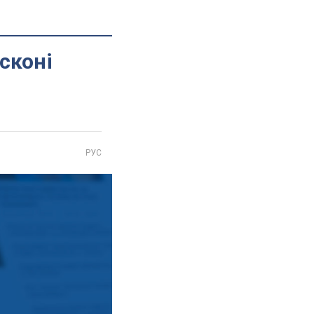
сконі
РУС