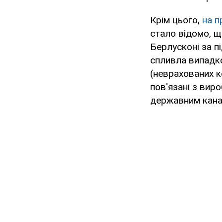
Крім цього,
на п
стало відомо, 
Берлусконі за пі
спливла випадко
(неврахованих к
пов'язані з вир
державним кана