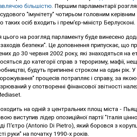
авлячою більшістю.
Першим парламентарії розгля
судового "імунітету" чотирьом головним керівним
 таких осіб входить і прем'єр-міністр Берлусконі.
 цього на розгляд парламенту буде винесено дод
 заходів безпеки". Це доповнення припускає, що 
ених до 30 червня 2002 року, які знаходяться на е
носяться до категорії справ з тероризму, мафії, н
обництві, будуть припинені строком на один рік. У
орожування" процесів потрапляє і справу, за яко
озрюваний у спотворенні фінансової звітності нал
ediaset.
оходить на одній з центральних площ міста - Пьяц
ою виступив лідер опозиційної партії "Італія цінн
ді П'єтро (Antonio Di Pietro), який боровся з коруп
сті руки" на початку 1990-х років.