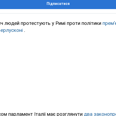
Підписатися
ч людей протестують у Римі проти політики
прем'
Берлусконі
.
ом парламент Італії має розглянути
два законопр