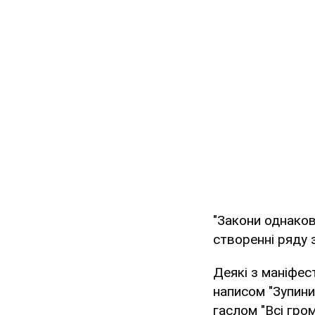
"Закони однакові
створенні ряду 
Деякі з маніфес
написом "Зупини
гаслом "Всі гром