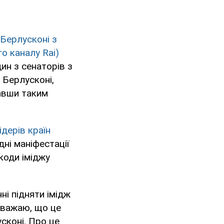
 Берлусконі з
о каналу Rai)
ин з сенаторів з
 Берлусконі,
вавши таким
ідерів країн
ні маніфестації
коди іміджу
ні підняти імідж
 вважаю, що це
сконі. Про це