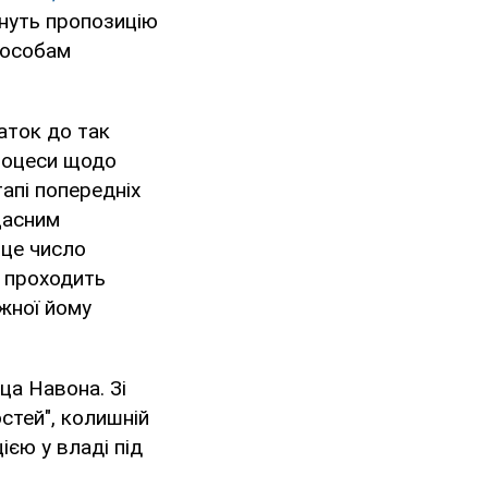
нуть пропозицію
 особам
аток до так
процеси щодо
тапі попередніх
ещасним
 це число
ю проходить
ежної йому
ца Навона. Зі
остей", колишній
цією у владі під