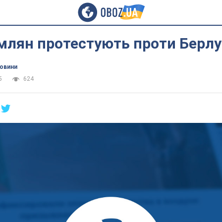
млян протестують проти Берлу
новини
5
624