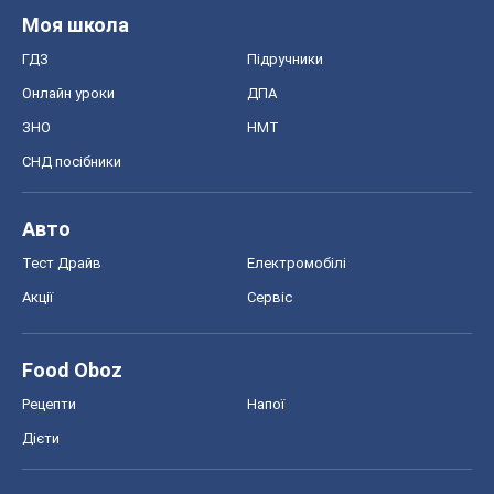
Моя школа
ГДЗ
Підручники
Онлайн уроки
ДПА
ЗНО
НМТ
СНД посібники
Авто
Тест Драйв
Електромобілі
Акції
Сервіс
Food Oboz
Рецепти
Напої
Дієти