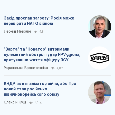
Захід проспав загрозу: Росія може
перевірити НАТО війною
Леонід Невзлін
4,8 т.
"Варта" та "Новатор" витримали
кулеметний обстріл і удар FPV-дрона,
врятувавши життя офіцеру ЗСУ
Українська Бронетехніка
4,0 т.
КНДР як каталізатор війни, або Про
новий етап російсько-
північнокорейського союзу
Олексій Кущ
4,1 т.