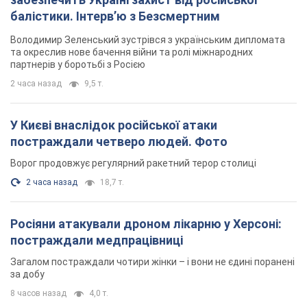
балістики. Інтерв’ю з Безсмертним
Володимир Зеленський зустрівся з українським дипломата
та окреслив нове бачення війни та ролі міжнародних
партнерів у боротьбі з Росією
2 часа назад
9,5 т.
У Києві внаслідок російської атаки
постраждали четверо людей. Фото
Ворог продовжує регулярний ракетний терор столиці
2 часа назад
18,7 т.
Росіяни атакували дроном лікарню у Херсоні:
постраждали медпрацівниці
Загалом постраждали чотири жінки – і вони не єдині поранені
за добу
8 часов назад
4,0 т.