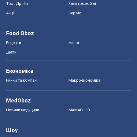
Ринки та компанії
Макроекономіка
MedOboz
Новини медицини
MAMACLUB
Шоу
Афіша
Плітки
Краса
Мода
Жіночий журнал