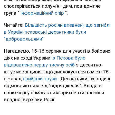
спостерігається полум'я і дим, повідомляє
група "
Інформаційний опір
".
Читайте:
Більшість росіян впевнені, що загиблі
в Україні псковські десантники були
"добровольцями"
Нагадаємо, 15-16 серпня для участі в бойових
діях на сході України
із Пскова було
відправлено першу тисячу осіб
з десантно-
штурмової дивізії, що дислокується в місті 76-
ї. Назад
прийшли труни
. Десантники і їх родичі
відмовляються від "відрядження". Влада в
свою чергу намагається приховати злочини
владної верхівки Росії.