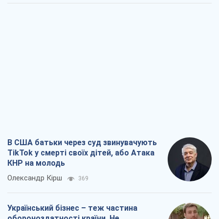
В США батьки через суд звинувачують
TikTok у смерті своїх дітей, або Атака
КНР на молодь
Олександр Кірш
369
Український бізнес – теж частина
обороноздатності країни. Не
віддавайте їхній ринок чужим
Олексій Давиденко
507
Чи здатні російські удари по бізнесу
викликати економічну катастрофу?
Сергій Фурса
1,1 т.
Від ракетного терору до стратегічної
поразки: як Кремль загнав себе у пастку