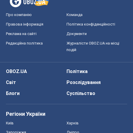
Світ
Розслідування
Блоги
Суспільство
Регіони України
Київ
Харків
Запоріжжя
Дніпро
Черкаси
Спорт
Футбол
Баскетбол
Хокей
Бокс
Формула-1
Моя школа