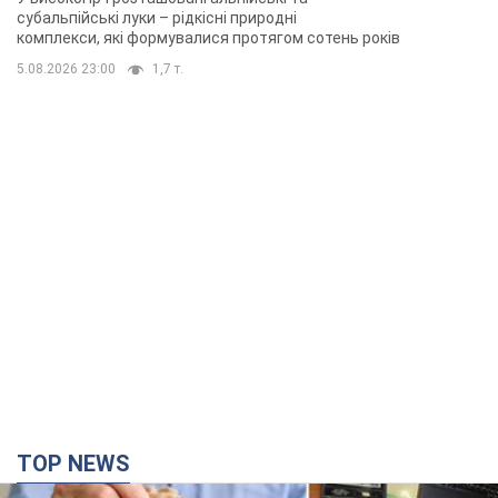
TOP NEWS
Українці "хакнули" Пенсійний фонд: виплати
масово підвищують через позови, але грошей