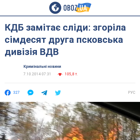
КДБ замітає сліди: згоріла
сімдесят друга псковська
дивізія ВДВ
Кримінальні новини
7.10.2014 07:31
105,8 т.
327
РУС