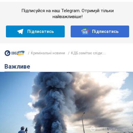
"У мене для росіян погані новини": Селезньов
припустив, чим закінчиться "війна складів"
Москва може стати "островом" і зануритися в темряву,
спрогнозував військовий експерт
5.08.2026 16:00
61,3 т.
Банки "готуються" до нового курсу
долара: українцям розповіли, чого
очікувати