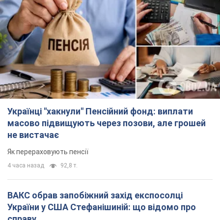
не вистачає
Як перераховують пенсії
4 часа назад
92,8 т.
ВАКС обрав запобіжний захід експосолці
України у США Стефанішиній: що відомо про
справу
Суд не повністю задовольнив клопотання прокуратури
час назад
3,1 т.
Росія атакувала судно під прапором Гвінеї-
Бісау у Чорному морі: є жертва і постраждалі
Суховантаж був цивільним і перевозив українську пшеницю
час назад
861