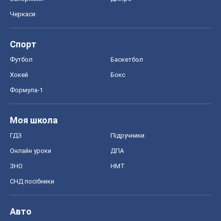
ГДЗ
Підручники
Онлайн уроки
ДПА
ЗНО
НМТ
СНД посібники
Авто
Тест Драйв
Електромобілі
Акції
Сервіс
Food Oboz
Рецепти
Напої
Дієти
Економіка