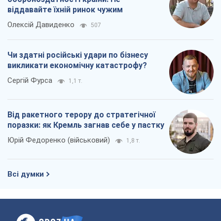
Юрій Федоренко (військовий)
1,8 т.
Всі думки
Про компанію
Команда
Правова інформація
Політика конфіденційності
Реклама на сайті
Документи
Редакційна політика
Журналісти OBOZ.UA на місці
подій
OBOZ.UA
Політика