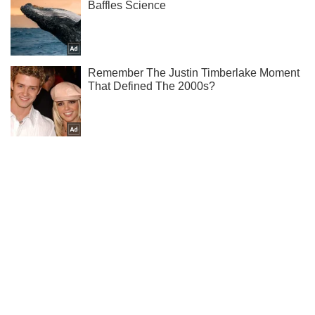
Підписуйся на наш Telegram. Отримуй тільки
найважливіше!
Підписатись
Підписатись
Кримінальні новини
КДБ замітає сліди:...
Важливе