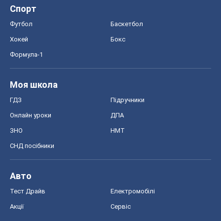
Спорт
Футбол
Баскетбол
Хокей
Бокс
Формула-1
Моя школа
ГДЗ
Підручники
Онлайн уроки
ДПА
ЗНО
НМТ
СНД посібники
Авто
Тест Драйв
Електромобілі
Акції
Сервіс