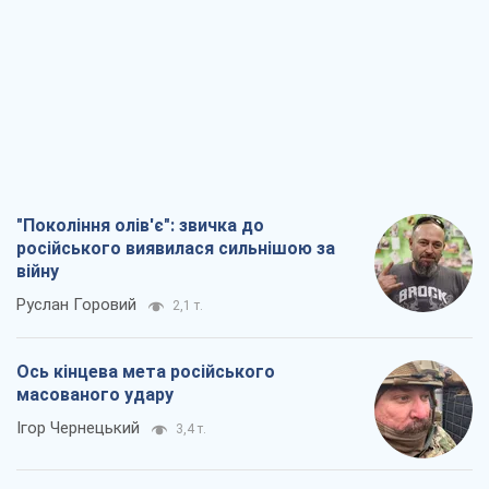
"Покоління олів'є": звичка до
російського виявилася сильнішою за
війну
Руслан Горовий
2,1 т.
Ось кінцева мета російського
масованого удару
Ігор Чернецький
3,4 т.