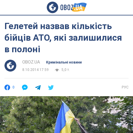
Гелетей назвав кількість
бійців АТО, які залишилися
в полоні
OBOZ.UA
Кримінальні новини
8.10.2014 17:59
5,0 т.
0
РУС