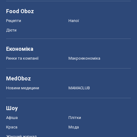
Food Oboz
Рецепти
Напої
Дієти
Економіка
Ринки та компанії
Макроекономіка
MedOboz
Новини медицини
MAMACLUB
Шоу
Афіша
Плітки
Краса
Мода
Жіночий журнал