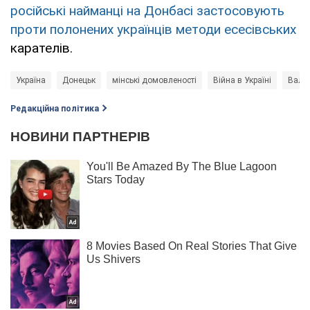
російські найманці на Донбасі застосовують
проти полонених українців методи есесівських
карателів.
Україна
Донецьк
мінські домовленості
Війна в Україні
Валер
Редакційна політика