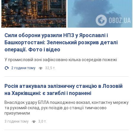
Сили оборони уразили НПЗ у Ярославлі і
Башкортостані: Зеленський розкрив деталі
операції. Фото і відео
У промисловій зоні зафіксовано кілька осередків пожежі
2 години тому
32,5 т.
Росія атакувала залізничну станцію в Лозовій
на Харківщині: є загиблі і поранені
Внаслідок удару БПЛА пошкоджено вокзал, контактну мережу
та рухомий склад, рух поїздів до станції тимчасово
призупинили
3 години тому
3,0 т.