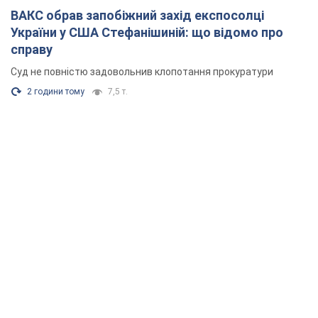
ВАКС обрав запобіжний захід експосолці
України у США Стефанішиній: що відомо про
справу
Суд не повністю задовольнив клопотання прокуратури
2 години тому
7,5 т.