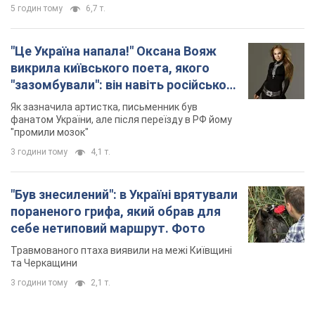
5 годин тому
6,7 т.
"Це Україна напала!" Оксана Вояж
викрила київського поета, якого
"зазомбували": він навіть російської
не знав, а тепер хоче геноциду
Як зазначила артистка, письменник був
українців
фанатом України, але після переїзду в РФ йому
"промили мозок"
3 години тому
4,1 т.
"Був знесилений": в Україні врятували
пораненого грифа, який обрав для
себе нетиповий маршрут. Фото
Травмованого птаха виявили на межі Київщині
та Черкащини
3 години тому
2,1 т.