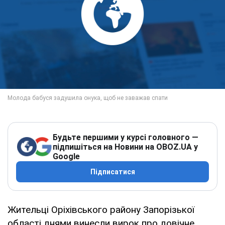
Будьте першими у курсі головного —
підпишіться на Новини на OBOZ.UA у
Google
Підписатися
Жительці Оріхівського району Запорізької
області днями винесли вирок про довічне