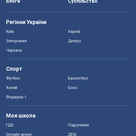
Блоги
Суспільство
Регіони України
Київ
Харків
Запоріжжя
Дніпро
Черкаси
Спорт
Футбол
Баскетбол
Хокей
Бокс
Формула-1
Моя школа
ГДЗ
Підручники
Онлайн уроки
ДПА