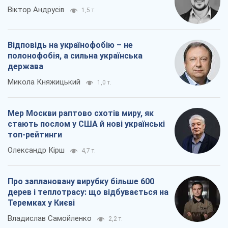
Віктор Андрусів
1,5 т.
Відповідь на українофобію – не
полонофобія, а сильна українська
держава
Микола Княжицький
1,0 т.
Мер Москви раптово схотів миру, як
стають послом у США й нові українські
топ-рейтинги
Олександр Кірш
4,7 т.
Про заплановану вирубку більше 600
дерев і теплотрасу: що відбувається на
Теремках у Києві
Владислав Самойленко
2,2 т.