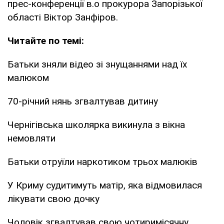
прес-конференції в.о прокурора Запорізької
області Віктор Занфіров.
Читайте по темі:
Батьки зняли відео зі знущаннями над їх
малюком
70-річний нянь згвалтував дитину
Чернігівська школярка викинула з вікна
немовляти
Батьки отруїли наркотиком трьох малюків
У Криму судитимуть матір, яка відмовилася
лікувати свою дочку
Чоловік згвалтував свою чотиримісячну