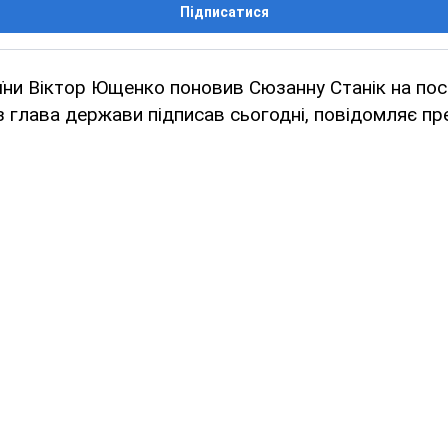
Підписатися
ни Віктор Ющенко поновив Сюзанну Станік на поса
з глава держави підписав сьогодні, повідомляє п