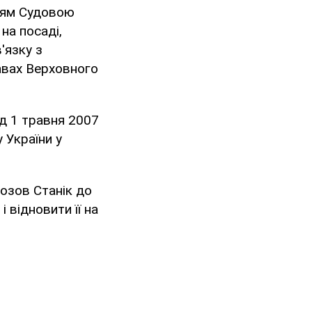
ттям Судовою
на посаді,
'язку з
авах Верховного
д 1 травня 2007
 України у
озов Станік до
 відновити її на