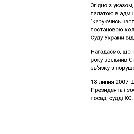
Згідно з указом
палатою в адмін
"керуючись част
постановою коле
Суду України від
Нагадаємо, що 
року звільнив С
зв'язку з поруш
18 липня 2007 Ш
Президента і зоб
посаді судді КС.