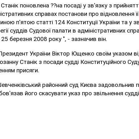
, Станік поновлена ??на посаді у зв'язку з прийня
істративних справах постанови про відновлення її 
иною п'ятою статті 124 Конституції України та у зв
гії суддів Судової палати в адміністративних спр
 25 березня 2008 року ", - зазначив він.
Президент України Віктор Ющенко своїм указом ві
юзанну Станік з посади судді Конституційного Суду
енням присяги.
евченківський районний суд Києва задовольнив п
ов'язав його скасувати указ про звільнення судді і