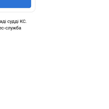
ді судді КС.
рес-служба