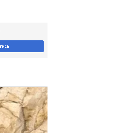
!
тись