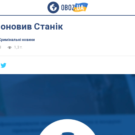
оновив Станік
Кримінальні новини
3
1,3 т.