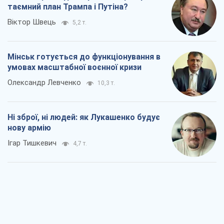
таємний план Трампа і Путіна?
Віктор Швець
5,2 т.
Мінськ готується до функціонування в
умовах масштабної воєнної кризи
Олександр Левченко
10,3 т.
Ні зброї, ні людей: як Лукашенко будує
нову армію
Ігар Тишкевич
4,7 т.