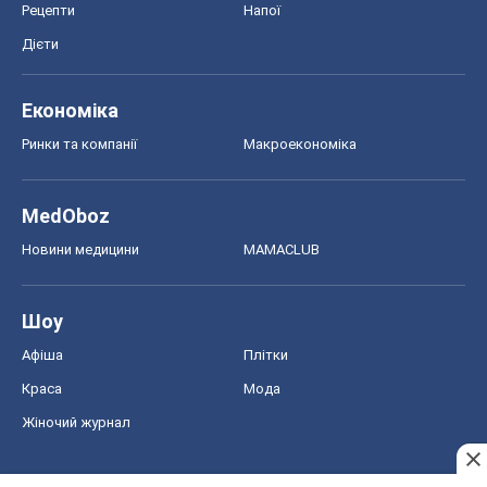
Рецепти
Напої
Дієти
Економіка
Ринки та компанії
Макроекономіка
MedOboz
Новини медицини
MAMACLUB
Шоу
Афіша
Плітки
Краса
Мода
Жіночий журнал