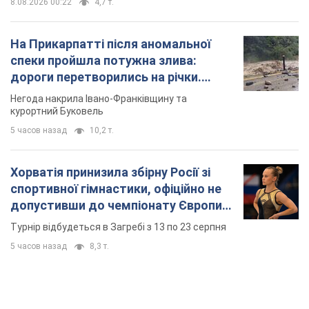
8.08.2026 00:22
4,7 т.
На Прикарпатті після аномальної
спеки пройшла потужна злива:
дороги перетворились на річки.
Відео
Негода накрила Івано-Франківщину та
курортний Буковель
5 часов назад
10,2 т.
Хорватія принизила збірну Росії зі
спортивної гімнастики, офіційно не
допустивши до чемпіонату Європи
основних спортсменів
Турнір відбудеться в Загребі з 13 по 23 серпня
5 часов назад
8,3 т.