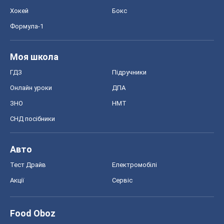
Хокей
Бокс
Формула-1
Моя школа
ГДЗ
Підручники
Онлайн уроки
ДПА
ЗНО
НМТ
СНД посібники
Авто
Тест Драйв
Електромобілі
Акції
Сервіс
Food Oboz