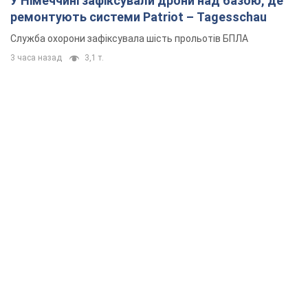
У Німеччині зафіксували дрони над базою, де
ремонтують системи Patriot – Tagesschau
Служба охорони зафіксувала шість прольотів БПЛА
3 часа назад
3,1 т.