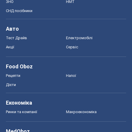
ЗНО
НМТ
СНД посібники
Авто
Тест Драйв
Електромобілі
Акції
Сервіс
Food Oboz
Рецепти
Напої
Дієти
Економіка
Ринки та компанії
Макроекономіка
MedOboz