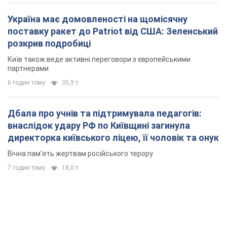
Україна має домовленості на щомісячну
поставку ракет до Patriot від США: Зеленський
розкрив подробиці
Київ також веде активні переговори з європейськими
партнерами
6 годин тому
35,9 т.
Дбала про учнів та підтримувала педагогів:
внаслідок удару РФ по Київщині загинула
директорка київського ліцею, її чоловік та онук
Вічна пам'ять жертвам російського терору
7 годин тому
18,0 т.