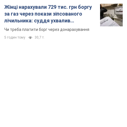
Жінці нарахували 729 тис. грн боргу
за газ через покази зіпсованого
лічильника: суддя ухвалив
неочікуване рішення
Чи треба платити борг через донарахування
5 годин тому
30,7 т.