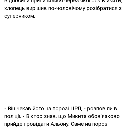
відносини припинилися через якогось Микити,
хлопець вирішив по-чоловічому розібратися з
суперником.
- Він чекав його на порозі ЦРЛ, - розповіли в
поліції. - Віктор знав, що Микита обов'язково
прийде провідати Альону. Саме на порозі