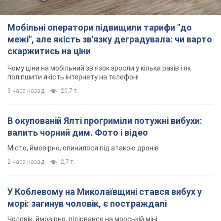
Мобільні оператори підвищили тарифи "до
межі", але якість зв'язку деградувала: чи варто
скаржитись на ціни
Чому ціни на мобільний зв'язок зросли у кілька разів і як
поліпшити якість інтернету на телефоні
3 часа назад
20,7 т.
В окупованій Ялті прогриміли потужні вибухи:
валить чорний дим. Фото і відео
Місто, ймовірно, опинилося під атакою дронів
2 часа назад
2,7 т.
У Коблевому на Миколаївщині стався вибух у
морі: загинув чоловік, є постраждалі
Чоловік, ймовірно, підірвався на морській міні