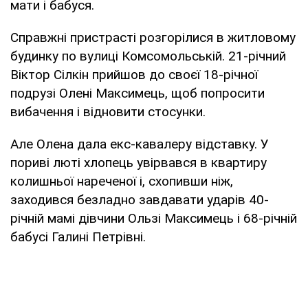
мати і бабуся.
Справжні пристрасті розгорілися в житловому
будинку по вулиці Комсомольській. 21-річний
Віктор Сілкін прийшов до своєї 18-річної
подрузі Олені Максимець, щоб попросити
вибачення і відновити стосунки.
Але Олена дала екс-кавалеру відставку. У
пориві люті хлопець увірвався в квартиру
колишньої нареченої і, схопивши ніж,
заходився безладно завдавати ударів 40-
річній мамі дівчини Ользі Максимець і 68-річній
бабусі Галині Петрівні.