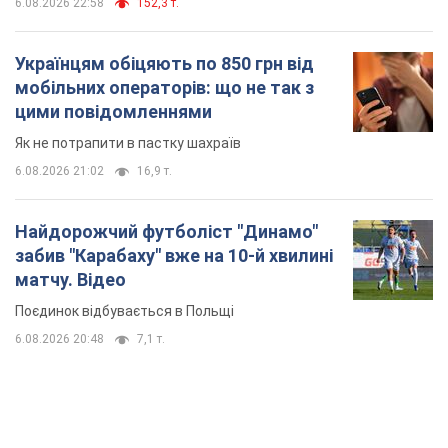
6.08.2026 22:58
152,3 т.
Українцям обіцяють по 850 грн від
мобільних операторів: що не так з
цими повідомленнями
Як не потрапити в пастку шахраїв
6.08.2026 21:02
16,9 т.
Найдорожчий футболіст "Динамо"
забив "Карабаху" вже на 10-й хвилині
матчу. Відео
Поєдинок відбувається в Польщі
6.08.2026 20:48
7,1 т.