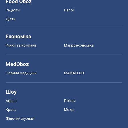
Food Oboz
Рецепти
Напої
Дієти
Економіка
Ринки та компанії
Макроекономіка
MedOboz
Новини медицини
MAMACLUB
Шоу
Афіша
Плітки
Краса
Мода
Жіночий журнал