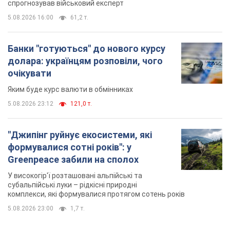
спрогнозував військовий експерт
5.08.2026 16:00
61,2 т.
Банки "готуються" до нового курсу
долара: українцям розповіли, чого
очікувати
Яким буде курс валюти в обмінниках
5.08.2026 23:12
121,0 т.
"Джипінг руйнує екосистеми, які
формувалися сотні років": у
Greenpeace забили на сполох
У високогір'ї розташовані альпійські та
субальпійські луки – рідкісні природні
комплекси, які формувалися протягом сотень років
5.08.2026 23:00
1,7 т.