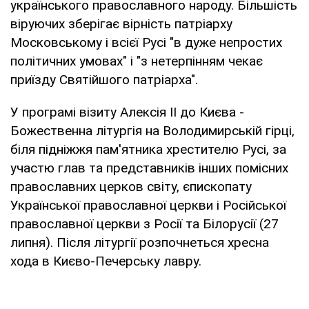
українського православного народу. Більшість
віруючих зберігає вірність патріарху
Московському і всієї Русі "в дуже непростих
політичних умовах" і "з нетерпінням чекає
приїзду Святійшого патріарха".
У програмі візиту Алексія II до Києва -
Божественна літургія на Володимирській гірці,
біля підніжжя пам'ятника хрестителю Русі, за
участю глав та представників інших помісних
православних церков світу, єпископату
Української православної церкви і Російської
православної церкви з Росії та Білорусії (27
липня). Після літургії розпочнеться хресна
хода в Києво-Печерську лавру.