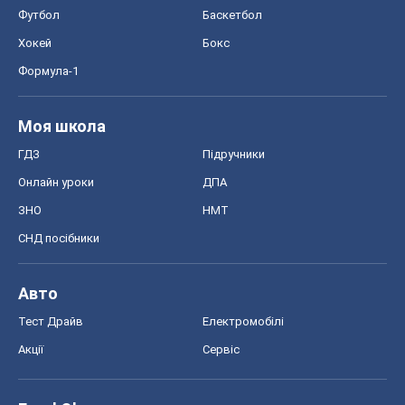
Футбол
Баскетбол
Хокей
Бокс
Формула-1
Моя школа
ГДЗ
Підручники
Онлайн уроки
ДПА
ЗНО
НМТ
СНД посібники
Авто
Тест Драйв
Електромобілі
Акції
Сервіс