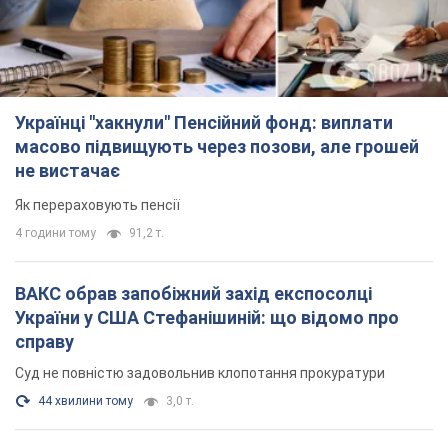
Українці "хакнули" Пенсійний фонд: виплати
масово підвищують через позови, але грошей
не вистачає
Як перераховують пенсії
4 години тому
91,2 т.
ВАКС обрав запобіжний захід експосолці
України у США Стефанішиній: що відомо про
справу
Суд не повністю задовольнив клопотання прокуратури
44 хвилини тому
3,0 т.