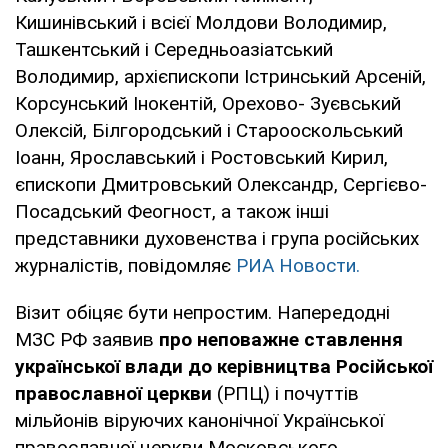
Кишинівський і всієї Молдови Володимир,
Ташкентський і Середньоазіатський
Володимир, архієпископи Істринський Арсеній,
Корсунський Інокентій, Орехово- Зуєвський
Олексій, Білгородський і Старооскольський
Іоанн, Ярославський і Ростовський Кирил,
єпископи Дмитровський Олександр, Сергієво-
Посадський Феогност, а також інші
представники духовенства і група російських
журналістів, повідомляє
РИА Новости.
Візит обіцяє бути непростим. Напередодні
МЗС РФ заявив
про неповажне ставлення
української влади до керівництва Російської
православної церкви
(РПЦ) і почуттів
мільйонів віруючих канонічної Української
православної церкви Московського