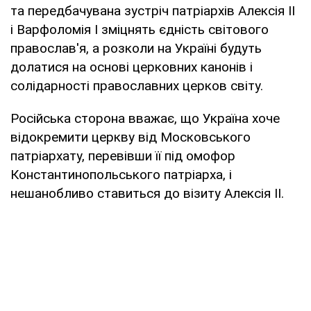
та передбачувана зустріч патріархів Алексія II
і Варфоломія I зміцнять єдність світового
православ'я, а розколи на Україні будуть
долатися на основі церковних канонів і
солідарності православних церков світу.
Російська сторона вважає, що Україна хоче
відокремити церкву від Московського
патріархату, перевівши її під омофор
Константинопольського патріарха, і
нешанобливо ставиться до візиту Алексія II.