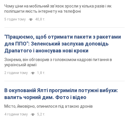
Чому ціни на мобільний зв'язок зросли у кілька разів і як
поліпшити якість інтернету на телефоні
5 годин тому
40,8 т.
"Працюємо, щоб отримати пакети з ракетами
для ППО": Зеленський заслухав доповідь
Драпатого і анонсував нові кроки
Зокрема, він обговорив з головкомом кадрові питання в
українській армії
2 години тому
1,8 т.
В окупованій Ялті прогриміли потужні вибухи:
валить чорний дим. Фото і відео
Місто, ймовірно, опинилося під атакою дронів
4 години тому
5,2 т.