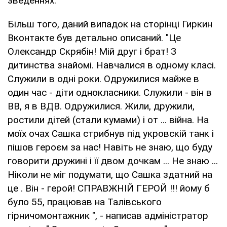
зведеннях.
Більш того, даний випадок на сторінці Гиркин
Вконтакте був детально описаний. "Це
Олександр Скрябін! Мій друг і брат! З
дитинства знайомі. Навчалися в одному класі.
Служили в одні роки. Одружилися майже в
один час - діти однокласники. Служили - він в
ВВ, я в ВДВ. Одружилися. Жили, дружили,
ростили дітей (стали кумами) і от ... війна. На
моїх очах Сашка стрибнув під укровскій танк і
пішов героєм за нас! Навіть не знаю, що буду
говорити дружині і її двом дочкам ... Не знаю ...
Ніколи не міг подумати, що Сашка здатний на
це . Він - герой! СПРАВЖНІЙ ГЕРОЙ !!! йому б
було 55, працював на Талівського
гірничомонтажник ", - написав адміністратор