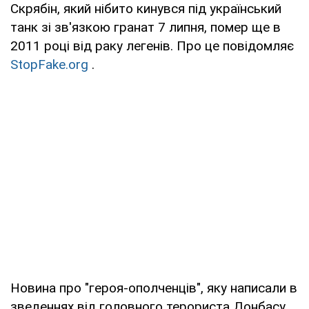
Скрябін, який нібито кинувся під український
танк зі зв'язкою гранат 7 липня, помер ще в
2011 році від раку легенів. Про це повідомляє
StopFake.org
.
Новина про "героя-ополченців", яку написали в
зведеннях від головного терориста Донбасу