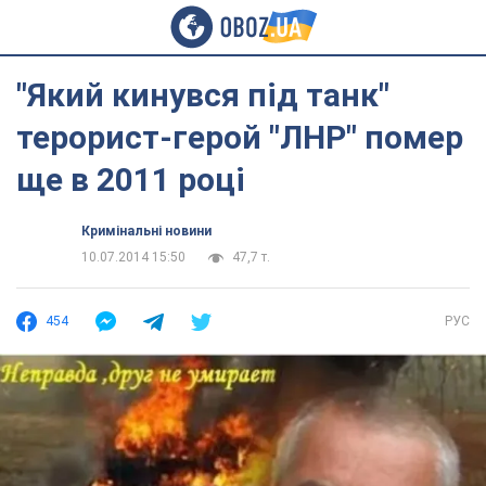
"Який кинувся під танк"
терорист-герой "ЛНР" помер
ще в 2011 році
Кримінальні новини
10.07.2014 15:50
47,7 т.
454
РУС