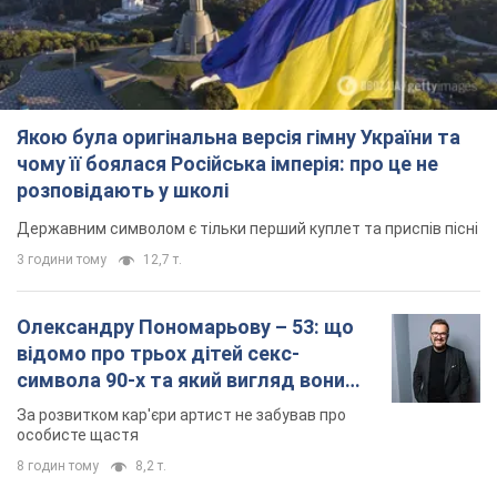
Якою була оригінальна версія гімну України та
чому її боялася Російська імперія: про це не
розповідають у школі
Державним символом є тільки перший куплет та приспів пісні
3 години тому
12,7 т.
Олександру Пономарьову – 53: що
відомо про трьох дітей секс-
символа 90-х та який вигляд вони
мають
За розвитком кар'єри артист не забував про
особисте щастя
8 годин тому
8,2 т.