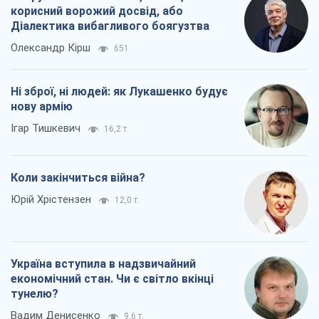
корисний ворожий досвід, або
Діалектика вибагливого боягузтва
Олександр Кірш
651
Ні зброї, ні людей: як Лукашенко будує
нову армію
Ігар Тишкевич
16,2 т.
Коли закінчиться війна?
Юрій Хрістензен
12,0 т.
Україна вступила в надзвичайний
економічний стан. Чи є світло вкінці
тунелю?
Вадим Денисенко
9,6 т.