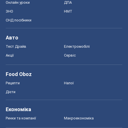
Онлайн уроки
ДПА
ЗНО
НМТ
СНД посібники
Авто
Тест Драйв
Електромобілі
Акції
Сервіс
Food Oboz
Рецепти
Напої
Дієти
Економіка
Ринки та компанії
Макроекономіка