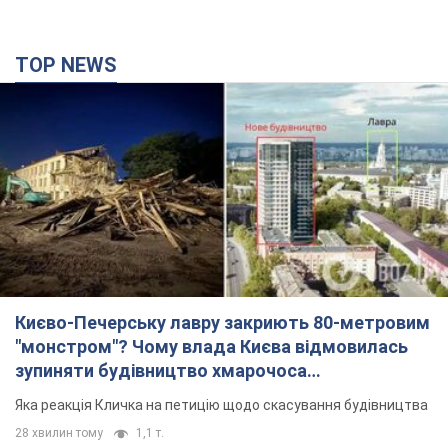
TOP NEWS
Києво-Печерську лавру закриють 80-метровим
"монстром"? Чому влада Києва відмовилась
зупиняти будівництво хмарочоса
"московського вірянина"
Яка реакція Кличка на петицію щодо скасування будівництва
28 хвилин тому
1,1 т.