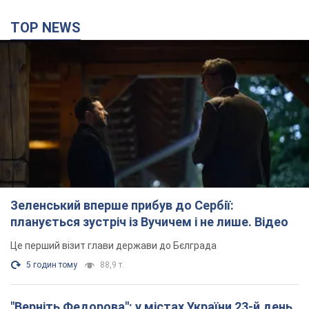
Учасники акцій продовжують серію щоденних протестів
6 годин тому
2,5 т.
Сенат США схвалив законопроєкт Грема про
санкції проти Росії: що далі
Документ передбачає нові економічні обмеження
5 годин тому
5,0 т.