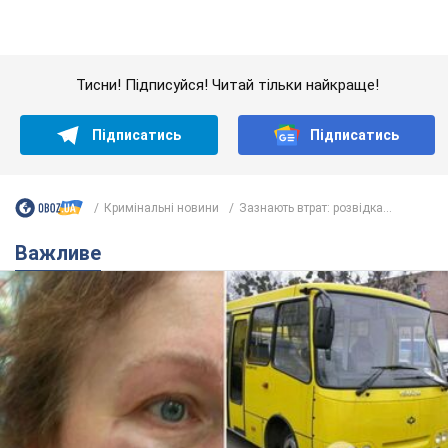
У Львові жінка спровокувала конфлікт,
розмовляючи російською мовою у маршрутці:
поліція склала адмінпротокол. Відео
На місце події прибули патрульні поліцейські та слідчо-
оперативна група
9 годин тому
10,4 т.
"Воюють, бо дурні": у Чернівцях
водій автобуса зневажив
українських військових і поплатився.
Відео
Водія звільнили після конфлікту з пасажирами
та образ військових
7.08.2026 15:47
9,0 т.
"Не слідкує за сексуальністю": у
Києві консультант салону краси
образив жінку після хімієтерапії,