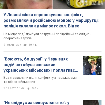
розгорівся скандал. Фото
Працівник салону почав надавати оцінку
зовнішності жінки, сказавши, що вона носить
"чоловічу стрижку"
6 годин тому
16,0 т.
TOP NEWS