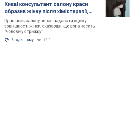
Зеленський вперше прибув до Сербії:
планується зустріч із Вучичем і не лише. Відео
Це перший візит глави держави до Бєлграда
5 годин тому
88,9 т.
"Верніть Федорова": у містах України 23-й день
поспіль тривають масові мітинги з
картонками. Фото і відео