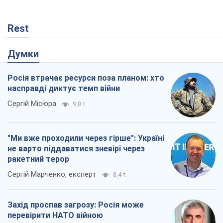
"Варта" та "Новатор" витримали
кулеметний обстріл і удар FPV-дрона,
врятувавши життя офіцеру ЗСУ
Українська Бронетехніка
3,2 т.
КНДР як каталізатор війни, або Про
новий етап російсько-