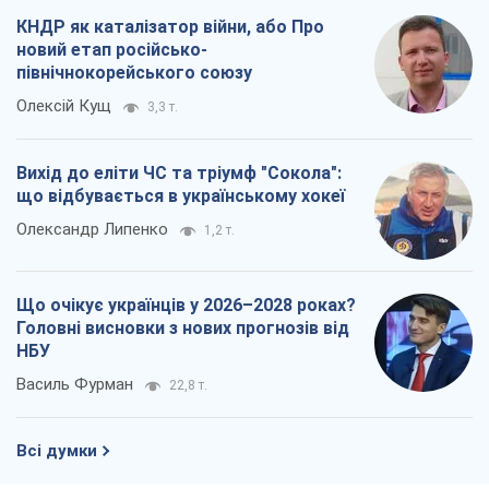
Про компанію
Команда
Правова інформація
Політика конфіденційності
Реклама на сайті
Документи
Редакційна політика
Журналісти OBOZ.UA на місці
подій
OBOZ.UA
Політика
Світ
Розслідування
Блоги
Суспільство
Регіони України
Київ
Харків