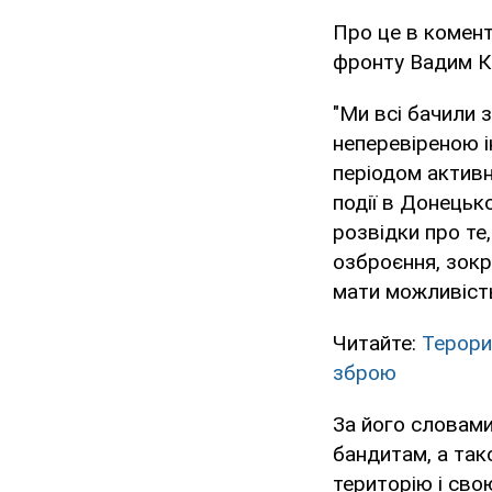
Про це в комент
фронту Вадим К
"Ми всі бачили 
неперевіреною і
періодом активн
події в Донецьк
розвідки про те
озброєння, зокр
мати можливість
Читайте:
Терори
зброю
За його словами
бандитам, а так
територію і сво