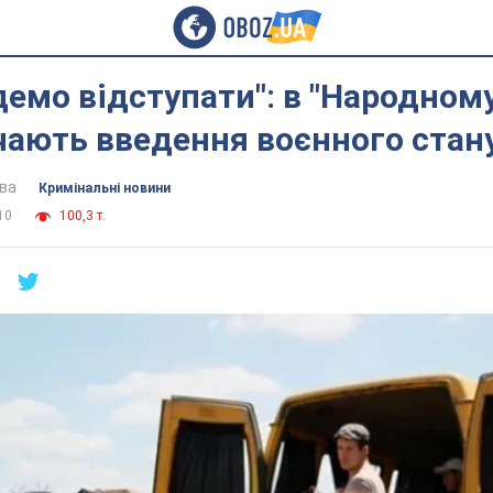
демо відступати": в "Народном
чають введення воєнного стан
ва
Кримінальні новини
10
100,3 т.