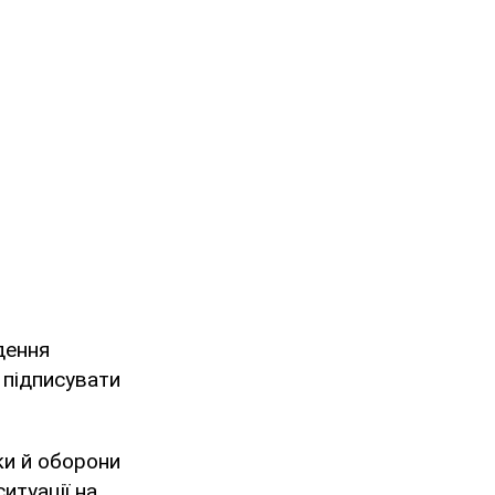
дення
 підписувати
ки й оборони
итуації на