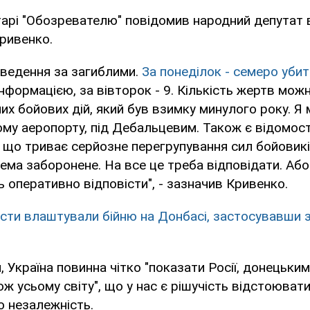
арі "Обозревателю" повідомив народний депутат 
ривенко.
зведення за загиблими.
За понеділок - семеро убит
нформацією, за вівторок - 9. Кількість жертв можн
их бойових дій, який був взимку минулого року. Я 
ому аеропорту, під Дебальцевим. Також є відомості
, що триває серйозне перегрупування сил бойовикі
ема заборонене. На все це треба відповідати. Або
 оперативно відповісти", - зазначив Кривенко.
сти влаштували бійню на Донбасі, застосувавши 
, Україна повинна чітко "показати Росії, донецьким
ож усьому світу", що у нас є рішучість відстоюват
ю незалежність.