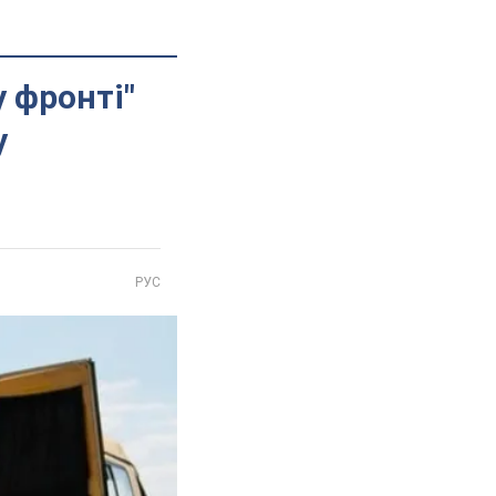
у фронті"
у
РУС