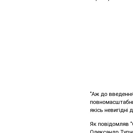
"Аж до введення
повномасштабних
якісь невигідні 
Як повідомляв "
Олександр Турчи