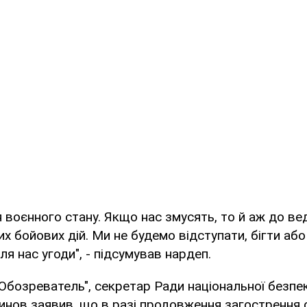
 воєнного стану. Якщо нас змусять, то й аж до ве
 бойових дій. Ми не будемо відступати, бігти або
для нас угоди", - підсумував нардеп.
Обозреватель", секретар Ради національної безпе
нов заявив, що в разі продовження загострення с