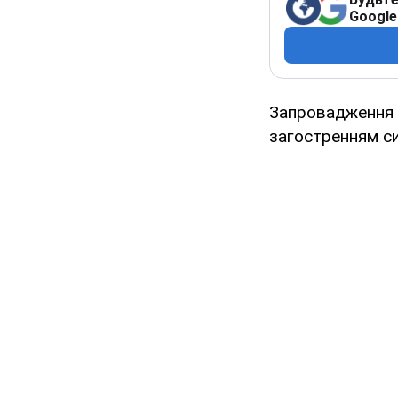
Google
Запровадження в
загостренням си