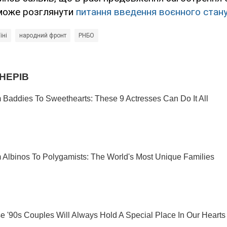
може розглянути
питання введення воєнного стану 
їні
народний фронт
РНБО