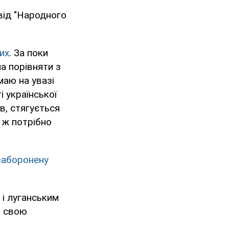
від "Народного
их
. За поки
а порівняти з
маю на увазі
 української
в, стягується
 ж потрібно
заборонену
 і луганським
и свою