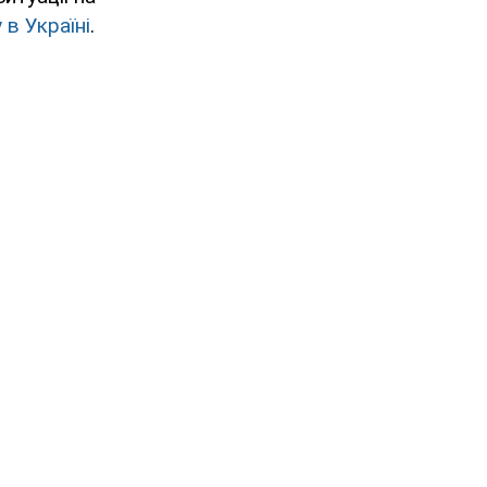
в Україні
.