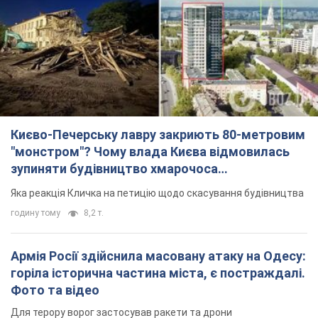
Києво-Печерську лавру закриють 80-метровим
"монстром"? Чому влада Києва відмовилась
зупиняти будівництво хмарочоса
"московського вірянина"
Яка реакція Кличка на петицію щодо скасування будівництва
годину тому
8,2 т.
Армія Росії здійснила масовану атаку на Одесу:
горіла історична частина міста, є постраждалі.
Фото та відео
Для терору ворог застосував ракети та дрони