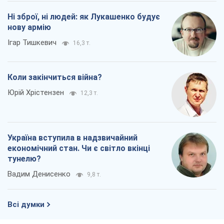
Ні зброї, ні людей: як Лукашенко будує
нову армію
Ігар Тишкевич
16,3 т.
Коли закінчиться війна?
Юрій Хрістензен
12,3 т.
Україна вступила в надзвичайний
економічний стан. Чи є світло вкінці
тунелю?
Вадим Денисенко
9,8 т.
Всі думки