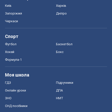
Київ
Харків
Запоріжжя
Дніпро
Черкаси
Спорт
Футбол
Баскетбол
Хокей
Бокс
Формула-1
Моя школа
ГДЗ
Підручники
Онлайн уроки
ДПА
ЗНО
НМТ
СНД посібники