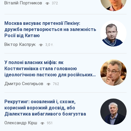
Віталій Портников
372
Москва висуває претензії Пекіну:
дружба перетворюється на залежність
Росії від Китаю
Віктор Каспрук
3,0 т.
У полоні власних міфів: як
Костянтинівка стала головною
ідеологічною пасткою для російських
окупантів
Дмитро Снєгирьов
762
Рекрутинг: оновлений і, схоже,
корисний ворожий досвід, або
Діалектика вибагливого боягузтва
Олександр Кірш
951