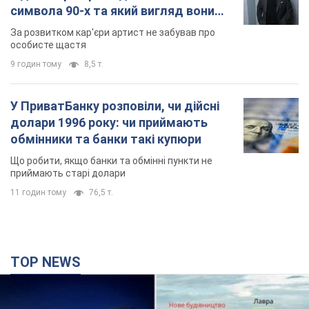
символа 90-х та який вигляд вони
мають
За розвитком кар'єри артист не забував про
особисте щастя
9 годин тому
8,5 т.
У ПриватБанку розповіли, чи дійсні
долари 1996 року: чи приймають
обмінники та банки такі купюри
Що робити, якщо банки та обмінні пункти не
приймають старі долари
11 годин тому
76,5 т.
TOP NEWS