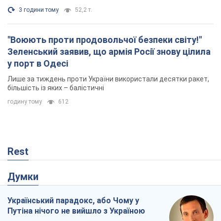
3 години тому
52,2 т.
"Воюють проти продовольчої безпеки світу!"
Зеленський заявив, що армія Росії знову цілила
у порт в Одесі
Лише за тиждень проти України використали десятки ракет,
більшість із яких – балістичні
годину тому
612
Rest
Думки
Український парадокс, або Чому у
Путіна нічого не вийшло з Україною