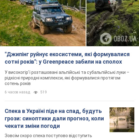
"Джипінг руйнує екосистеми, які формувалися
сотні років": у Greenpeace забили на сполох
У високогір'ї розташовані альпійські та субальпійські луки –
рідкісні природні комплекси, які формувалися протягом
сотень років
6 часов назад
519
Спека в Україні піде на спад, будуть
грози: синоптики дали прогноз, коли
чекати зміни погоди
Зовсім скоро спека поступово відступить