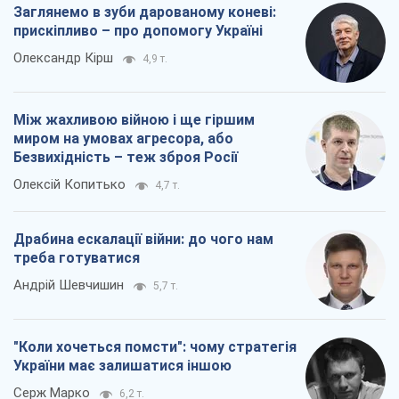
Заглянемо в зуби дарованому коневі:
прискіпливо – про допомогу Україні
Олександр Кірш
4,9 т.
Між жахливою війною і ще гіршим
миром на умовах агресора, або
Безвихідність – теж зброя Росії
Олексій Копитько
4,7 т.
Драбина ескалації війни: до чого нам
треба готуватися
Андрій Шевчишин
5,7 т.
"Коли хочеться помсти": чому стратегія
України має залишатися іншою
Серж Марко
6,2 т.