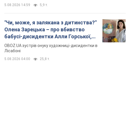
5.08.2026 14:59
5,9 т.
"Чи, може, я залякана з дитинства?"
Олена Зарецька – про вбивство
бабусі-дисидентки Алли Горської,
критику Дмитра Стуса та втечу в
OBOZ.UA зустрів онуку художниці-дисидентки в
Португалію з 5 дітьми
Лісабоні
5.08.2026 04:00
25,8 т.