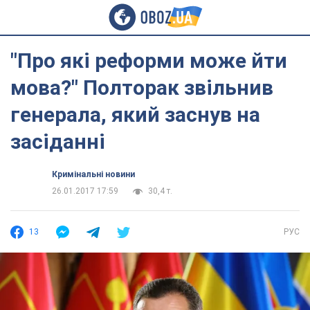
"Про які реформи може йти
мова?" Полторак звільнив
генерала, який заснув на
засіданні
Кримінальні новини
26.01.2017 17:59
30,4 т.
13
РУС