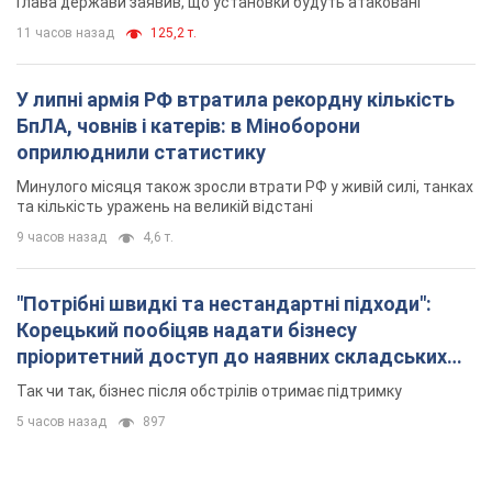
Глава держави заявив, що установки будуть атаковані
11 часов назад
125,2 т.
У липні армія РФ втратила рекордну кількість
БпЛА, човнів і катерів: в Міноборони
оприлюднили статистику
Минулого місяця також зросли втрати РФ у живій силі, танках
та кількість уражень на великій відстані
9 часов назад
4,6 т.
"Потрібні швидкі та нестандартні підходи":
Корецький пообіцяв надати бізнесу
пріоритетний доступ до наявних складських
приміщень
Так чи так, бізнес після обстрілів отримає підтримку
5 часов назад
897