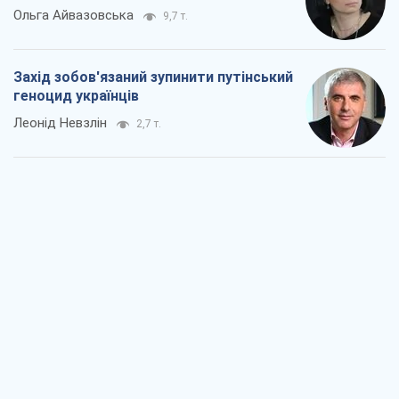
Ольга Айвазовська
9,7 т.
Захід зобов'язаний зупинити путінський
геноцид українців
Леонід Невзлін
2,7 т.