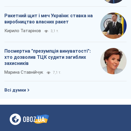
Ракетний щит і меч України: ставка на
виробництво власних ракет
Кирило Татарінов
3,1 т.
Посмертна "презумпція винуватості":
хто дозволив ТЦК судити загиблих
захисників
Марина Ставнійчук
7,1 т.
Всі думки