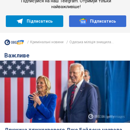
Підписуйся на наш Telegram. Отримуй тільки
найважливіше!
Підписатись
Підписатись
Кримінальні новини
Одеська міліція знищила...
Важливе
Дружина тяжкохворого Джо Байдена назвала