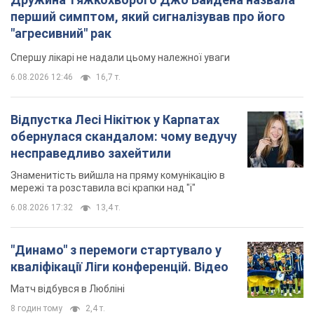
перший симптом, який сигналізував про його
"агресивний" рак
Спершу лікарі не надали цьому належної уваги
6.08.2026 12:46
16,7 т.
Відпустка Лесі Нікітюк у Карпатах
обернулася скандалом: чому ведучу
несправедливо захейтили
Знаменитість вийшла на пряму комунікацію в
мережі та розставила всі крапки над "і"
6.08.2026 17:32
13,4 т.
"Динамо" з перемоги стартувало у
кваліфікації Ліги конференцій. Відео
Матч відбувся в Любліні
8 годин тому
2,4 т.