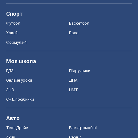
Спорт
Футбол
Баскетбол
Хокей
Бокс
Формула-1
Моя школа
ГДЗ
Підручники
Онлайн уроки
ДПА
ЗНО
НМТ
СНД посібники
Авто
Тест Драйв
Електромобілі
Акції
Сервіс