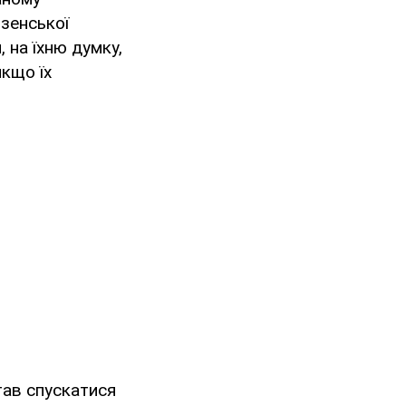
зенської
 на їхню думку,
якщо їх
тав спускатися