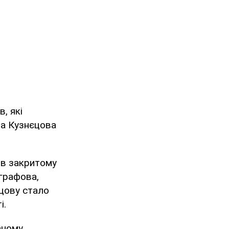
, які
ра Кузнєцова
 в закритому
вграфова,
єцову стало
і.
аному