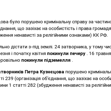
ова було порушено кримінальну справу за частино
єднання, що зазіхає на особистість і права громадя
дження ненависті за релігійними ознаками) КК РФ.
ьно дістати з-під землі. 24 затворника, у тому чи
ерезня і початку квітня
покинули печеру
. 16 травня
бровільно
покинули підземелля
.
атворників Петра Кузнєцова
порушено кримінальн
і 239 (організація об'єднання, що зазіхає на особи
тини 1 статті 282 (збудження ненависті за релігій