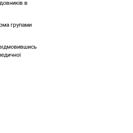
ідовників в
кома групами
 відмовившись
медичної