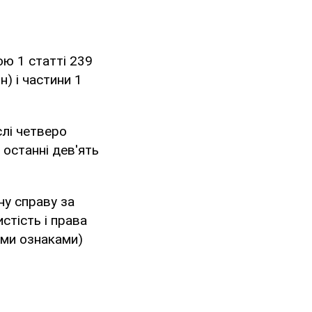
ю 1 статті 239
н) і частини 1
слі четверо
 останні дев'ять
у справу за
стість і права
ними ознаками)