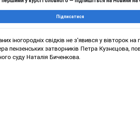
 першими у курсі головного — підпишіться на Новини на
Підписатися
их іногородніх свідків не з'явився у вівторок на 
ра пензенських затворників Петра Кузнєцова, по
ого суду Наталія Биченкова.