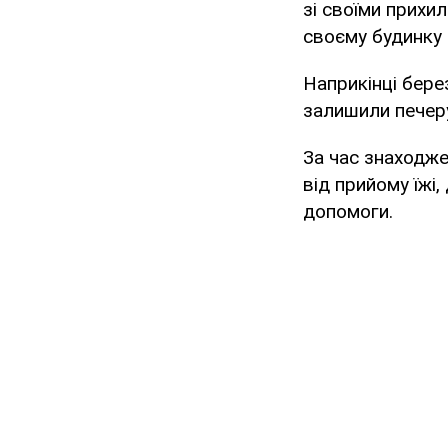
зі своїми прихи
своєму будинку 
Наприкінці бере
залишили печеру,
За час знаходже
від прийому їжі,
допомоги.