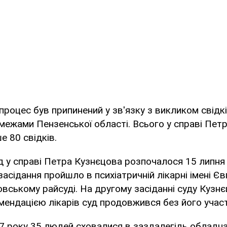
процес був припинений у зв'язку з викликом свідків
ежами Пензенської області. Всього у справі Пет
е 80 свідків.
 у справі Петра Кузнєцова розпочалося 15 липня
засідання пройшло в психіатричній лікарні імені Є
ковському райсуді. На другому засіданні суду Кузн
омендацією лікарів суд продовжився без його участ
7 року 35 людей сховалися в заздалегідь обладн