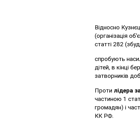
Відносно Кузнєц
(організація об'
статті 282 (збу
спробують насил
дітей, в кінці б
затворників до
Проти
лідера з
частиною 1 статт
громадян) і час
КК РФ.