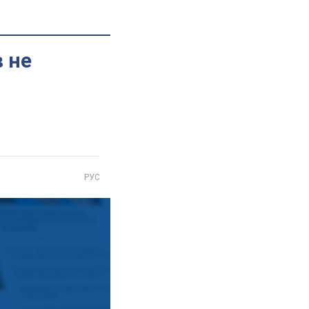
в не
РУС