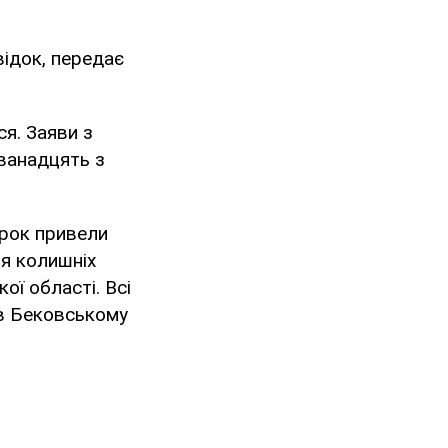
відок, передає
ся. Заяви з
дванадцять з
орок привели
'я колишніх
ої області. Всі
 в Бековському