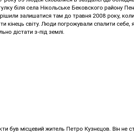
улку біля села Нікольське Бековского району Пен
ирішили залишатися там до травня 2008 року, коли,
ти кінець світу. Люди погрожували спалити себе, 
ьно дістати з-під землі.
ти був місцевий житель Петро Кузнєцов. Він не с