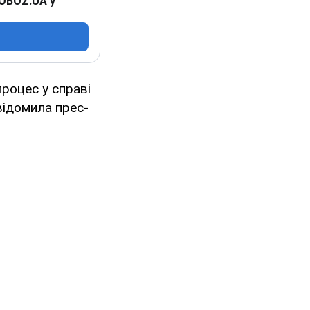
 OBOZ.UA у
процес у справі
відомила прес-