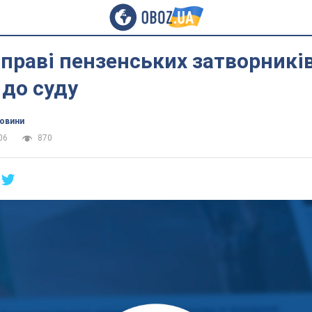
справі пензенських затворникі
 до суду
новини
06
870