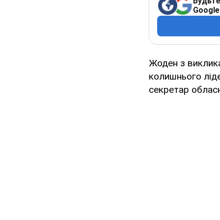
Будьте
Google
Жоден з викликан
колишнього ліде
секретар обласн