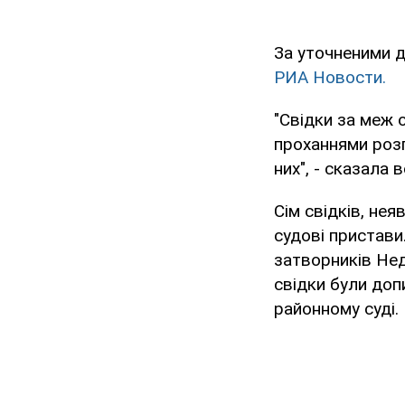
За уточненими д
РИА Новости.
"Свідки за меж о
проханнями розг
них", - сказала в
Сім свідків, не
судові пристави.
затворників Нед
свідки були доп
районному суді.