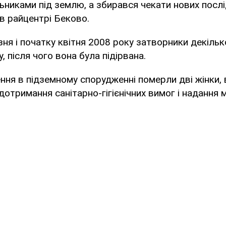
льниками під землю, а збирався чекати нових посл
в райцентрі Беково.
зня і початку квітня 2008 року затворники декіль
 після чого вона була підірвана.
ння в підземному спорудженні померли дві жінки,
 дотримання санітарно-гігієнічних вимог і надання 