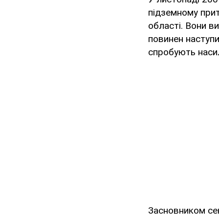
підземному прит
області. Вони в
повинен наступи
спробують насил
Засновником сек