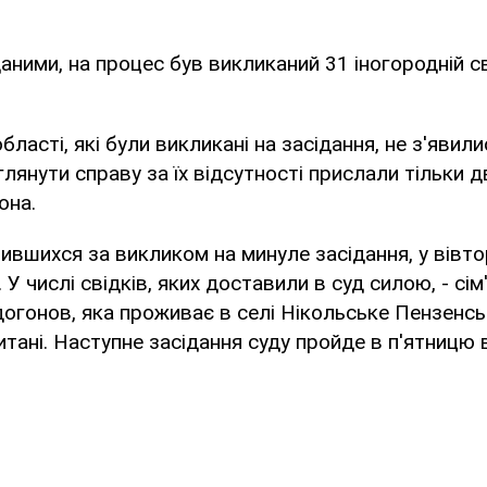
аними, на процес був викликаний 31 іногородній с
бласті, які були викликані на засідання, не з'явили
лянути справу за їх відсутності прислали тільки 
она.
явившихся за викликом на минуле засідання, у вівт
 У числі свідків, яких доставили в суд силою, - сім
огонов, яка проживає в селі Нікольське Пензенськ
итані. Наступне засідання суду пройде в п'ятницю