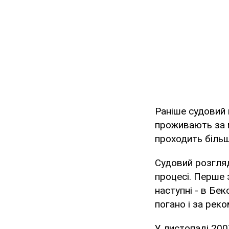
Раніше судовий 
проживають за м
проходить більш
Судовий розгляд
процесі. Перше 
наступні - в Бе
погано і за рек
У листопаді 200