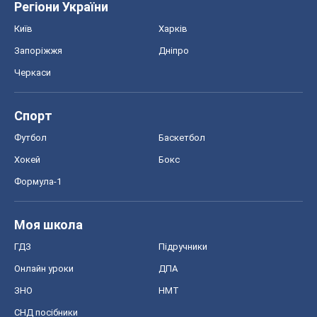
Регіони України
Київ
Харків
Запоріжжя
Дніпро
Черкаси
Спорт
Футбол
Баскетбол
Хокей
Бокс
Формула-1
Моя школа
ГДЗ
Підручники
Онлайн уроки
ДПА
ЗНО
НМТ
СНД посібники