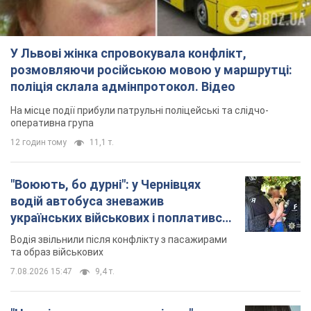
У Львові жінка спровокувала конфлікт,
розмовляючи російською мовою у маршрутці:
поліція склала адмінпротокол. Відео
На місце події прибули патрульні поліцейські та слідчо-
оперативна група
12 годин тому
11,1 т.
"Воюють, бо дурні": у Чернівцях
водій автобуса зневажив
українських військових і поплатився.
Відео
Водія звільнили після конфлікту з пасажирами
та образ військових
7.08.2026 15:47
9,4 т.