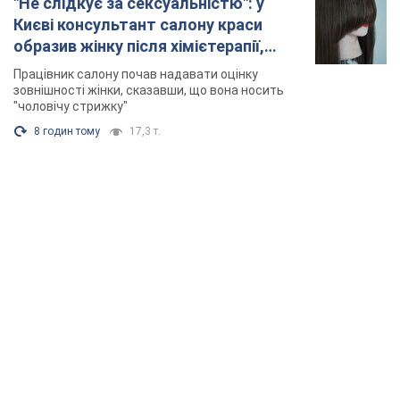
"Не слідкує за сексуальністю": у
Києві консультант салону краси
образив жінку після хімієтерапії,
розгорівся скандал. Фото
Працівник салону почав надавати оцінку
зовнішності жінки, сказавши, що вона носить
"чоловічу стрижку"
8 годин тому
17,3 т.