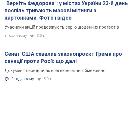
"Верніть Федорова": у містах України 23-й день
поспіль тривають масові мітинги з
картонками. Фото і відео
Учасники акцій продовжують серію щоденних протестів
8 годин тому
3,0 т.
Сенат США схвалив законопроєкт Грема про
санкції проти Росії: що далі
Документ передбачає нові економічні обмеження
8 годин тому
5,9 т.