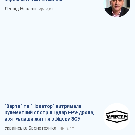
Леонід Невзлін
3,6 т.
"Варта" та "Новатор" витримали
кулеметний обстріл і удар FPV-дрона,
врятувавши життя офіцеру ЗСУ
Українська Бронетехніка
3,4 т.