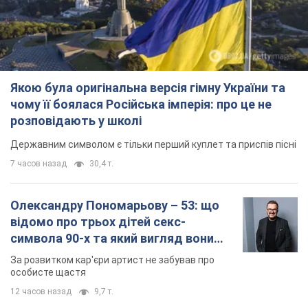
Якою була оригінальна версія гімну України та
чому її боялася Російська імперія: про це не
розповідають у школі
Державним символом є тільки перший куплет та приспів пісні
7 часов назад
30,4 т.
Олександру Пономарьову – 53: що
відомо про трьох дітей секс-
символа 90-х та який вигляд вони
мають
За розвитком кар'єри артист не забував про
особисте щастя
12 часов назад
9,7 т.