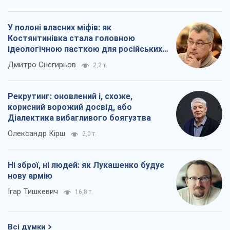
У полоні власних міфів: як
Костянтинівка стала головною
ідеологічною пасткою для російських
окупантів
Дмитро Снєгирьов
2,2 т.
Рекрутинг: оновлений і, схоже,
корисний ворожий досвід, або
Діалектика вибагливого боягузтва
Олександр Кірш
2,0 т.
Ні зброї, ні людей: як Лукашенко будує
нову армію
Ігар Тишкевич
16,8 т.
Всі думки