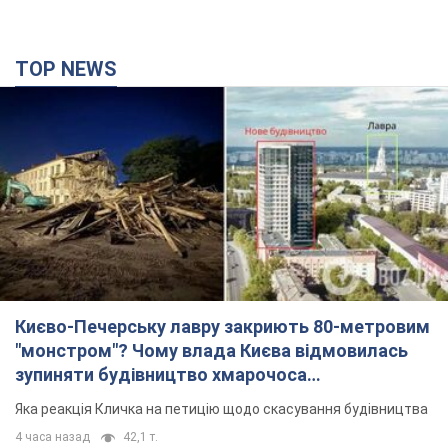
TOP NEWS
Києво-Печерську лавру закриють 80-метровим
"монстром"? Чому влада Києва відмовилась
зупиняти будівництво хмарочоса
"московського вірянина"
Яка реакція Кличка на петицію щодо скасування будівництва
4 часа назад
42,1 т.