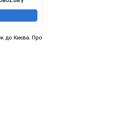
 OBOZ.UA у
ок до Києва. Про