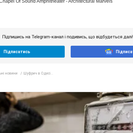
Підпишись на Telegram-канал і подивись, що відбудеться далі
Підписатись
Підписа
ьні новини
Шуфрич в Одесі...