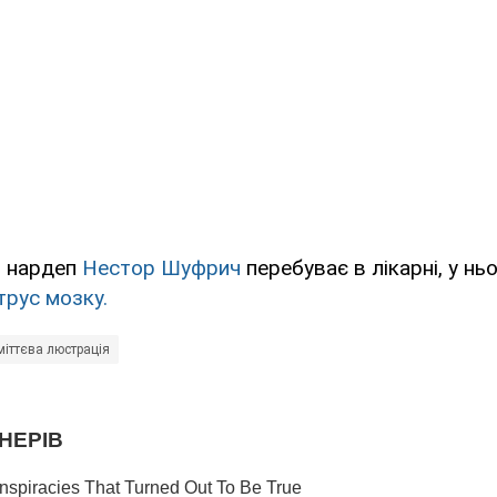
і нардеп
Нестор Шуфрич
перебуває в лікарні, у н
трус мозку.
міттєва люстрація