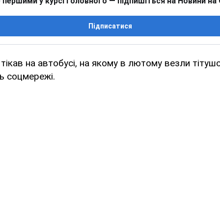
 першими у курсі головного — підпишіться на Новини на
Підписатися
тікав на автобусі, на якому в лютому везли тітуш
ь соцмережі.