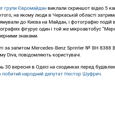
er групи Євромайдан
виклали скриншот відео 5 ка
того, на якому люди в Черкаській області затрим
прямували до Києва на Майдан, і фотографію подій 
ографіях фігурує один і той же мікроавтобус "Мер
мерними знаками.
ті за запитом Mercedes-Benz Sprinter № ВН 8388 
му Diva, повідомляють користувачі.
ь 30 вересня в Одесі на сходинках перед будівле
в побитий народний депутат Нестор Шуфрич.