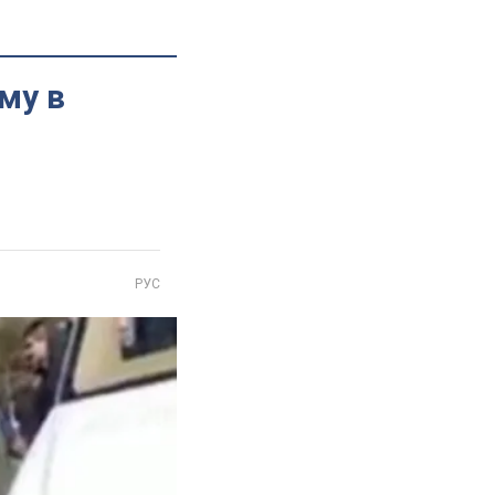
му в
РУС