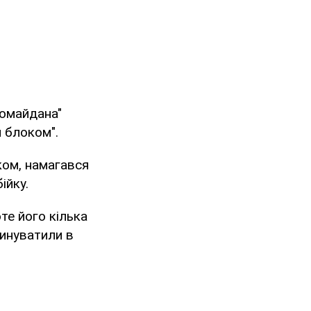
ромайдана"
 блоком".
ом, намагався
ійку.
те його кілька
винуватили в