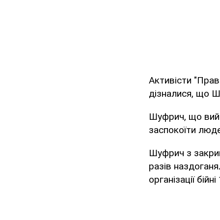
Активісти "Прав
дізналися, що 
Шуфрич, що вий
заспокоїти люде
Шуфрич з закрив
разів наздоганя
організації бійн