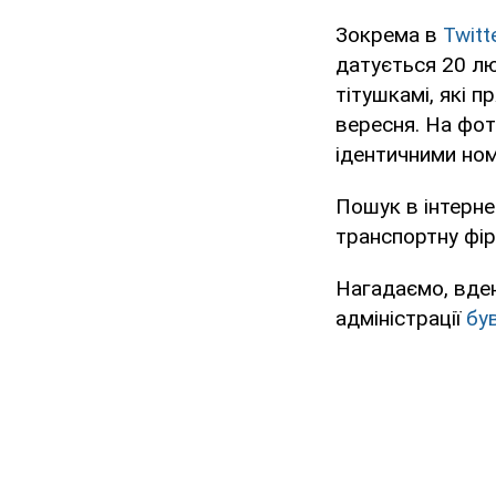
Зокрема в
Twitt
датується 20 лю
тітушкамі, які 
вересня. На фот
ідентичними но
Пошук в інтерне
транспортну фір
Нагадаємо, вден
адміністрації
бу