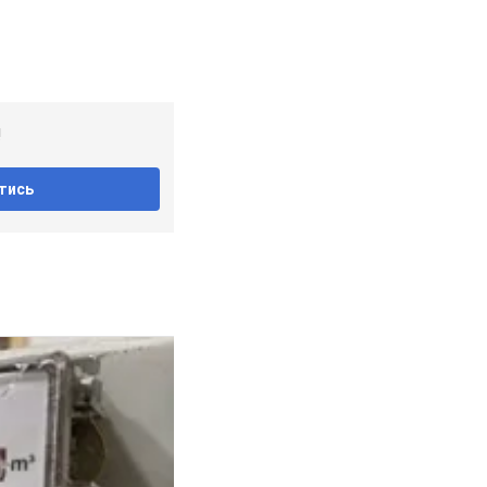
!
тись