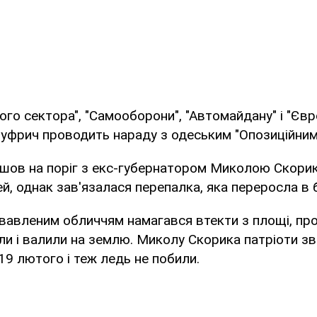
ого сектора", "Самооборони", "Автомайдану" і "Єв
Шуфрич проводить нараду з одеським "Опозиційним
шов на поріг з екс-губернатором Миколою Скорик
й, однак зав'язалася перепалка, яка переросла в б
авленим обличчям намагався втекти з площі, про
ли і валили на землю. Миколу Скорика патріоти з
і 19 лютого і теж ледь не побили.