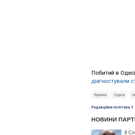
Побитий в Одес
діагностували с
Україна
Одеса
с
Редакційна політика