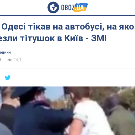
Одесі тікав на автобусі, на яко
зли тітушок в Київ - ЗМІ
новини
3
16,1 т.