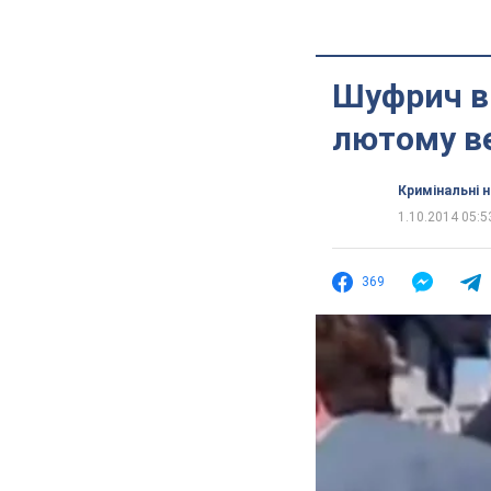
Шуфрич в 
лютому ве
Кримінальні 
1.10.2014 05:5
369