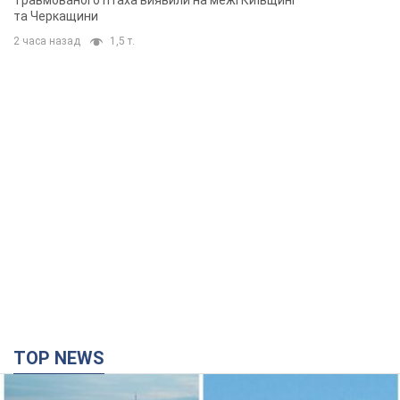
Травмованого птаха виявили на межі Київщині
та Черкащини
2 часа назад
1,5 т.
TOP NEWS