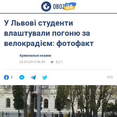
У Львові студенти
влаштували погоню за
велокрадієм: фотофакт
Кримінальні новини
22.04.2015 06:44
8,2 т.
0
РУС