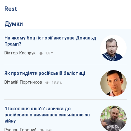
Rest
Думки
На якому боці історії виступає Дональд
Трамп?
Віктор Каспрук
1,8 т.
Як протидіяти російській балістиці
Віталій Портников
18,8 т.
"Покоління олів'є": звичка до
російського виявилася сильнішою за
війну
Руслан Горовий
348