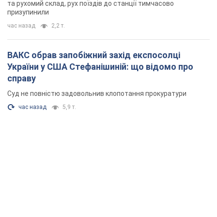
та рухомий склад, рух поїздів до станції тимчасово
призупинили
час назад
2,2 т.
ВАКС обрав запобіжний захід експосолці
України у США Стефанішиній: що відомо про
справу
Суд не повністю задовольнив клопотання прокуратури
час назад
5,9 т.