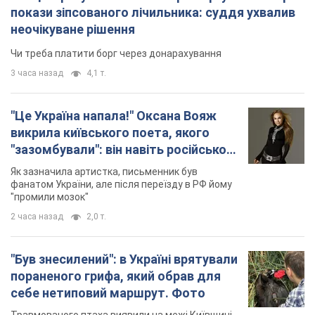
покази зіпсованого лічильника: суддя ухвалив
неочікуване рішення
Чи треба платити борг через донарахування
3 часа назад
4,1 т.
"Це Україна напала!" Оксана Вояж
викрила київського поета, якого
"зазомбували": він навіть російської
не знав, а тепер хоче геноциду
Як зазначила артистка, письменник був
українців
фанатом України, але після переїзду в РФ йому
"промили мозок"
2 часа назад
2,0 т.
"Був знесилений": в Україні врятували
пораненого грифа, який обрав для
себе нетиповий маршрут. Фото