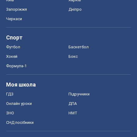
Запоріжжя
Дніпро
Черкаси
Спорт
Футбол
Баскетбол
Хокей
Бокс
Формула-1
Моя школа
ГДЗ
Підручники
Онлайн уроки
ДПА
ЗНО
НМТ
СНД посібники