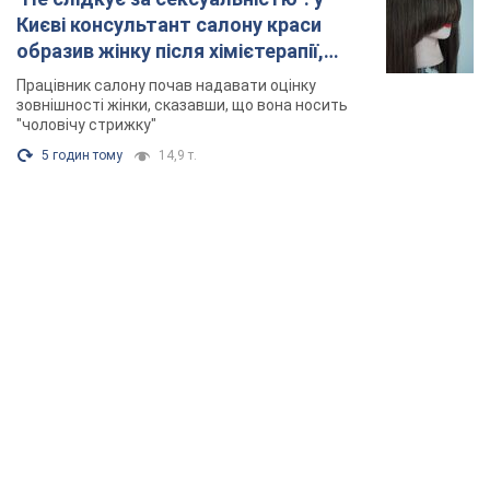
Києві консультант салону краси
образив жінку після хімієтерапії,
розгорівся скандал. Фото
Працівник салону почав надавати оцінку
зовнішності жінки, сказавши, що вона носить
"чоловічу стрижку"
5 годин тому
14,9 т.