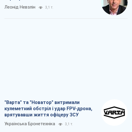
Леонід Невзлін
3,1 т.
"Варта" та "Новатор" витримали
кулеметний обстріл і удар FPV-дрона,
врятувавши життя офіцеру ЗСУ
Українська Бронетехніка
3,1 т.