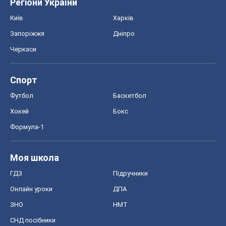
Регіони України
Київ
Харків
Запоріжжя
Дніпро
Черкаси
Спорт
Футбол
Баскетбол
Хокей
Бокс
Формула-1
Моя школа
ГДЗ
Підручники
Онлайн уроки
ДПА
ЗНО
НМТ
СНД посібники