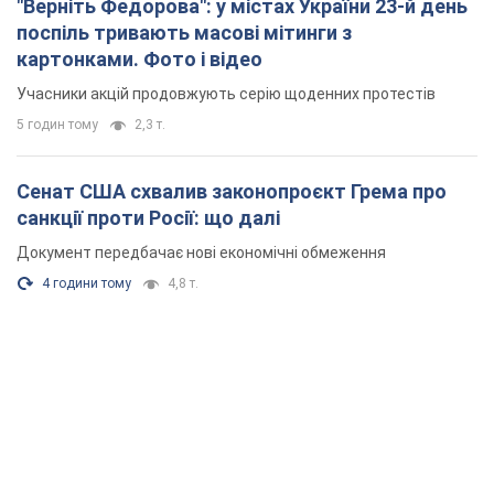
"Верніть Федорова": у містах України 23-й день
поспіль тривають масові мітинги з
картонками. Фото і відео
Учасники акцій продовжують серію щоденних протестів
5 годин тому
2,3 т.
Сенат США схвалив законопроєкт Грема про
санкції проти Росії: що далі
Документ передбачає нові економічні обмеження
4 години тому
4,8 т.