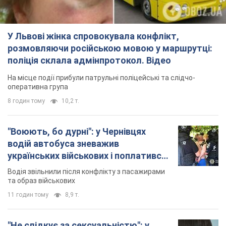
У Львові жінка спровокувала конфлікт,
розмовляючи російською мовою у маршрутці:
поліція склала адмінпротокол. Відео
На місце події прибули патрульні поліцейські та слідчо-
оперативна група
8 годин тому
10,2 т.
"Воюють, бо дурні": у Чернівцях
водій автобуса зневажив
українських військових і поплатився.
Відео
Водія звільнили після конфлікту з пасажирами
та образ військових
11 годин тому
8,9 т.
"Не слідкує за сексуальністю": у