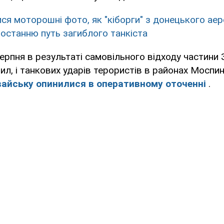
ися моторошні фото, як "кіборги" з донецького ае
останню путь загиблого танкіста
ерпня в результаті самовільного відходу частини 
ил, і танкових ударів терористів в районах Моспин
вайську опинилися в оперативному оточенні
.