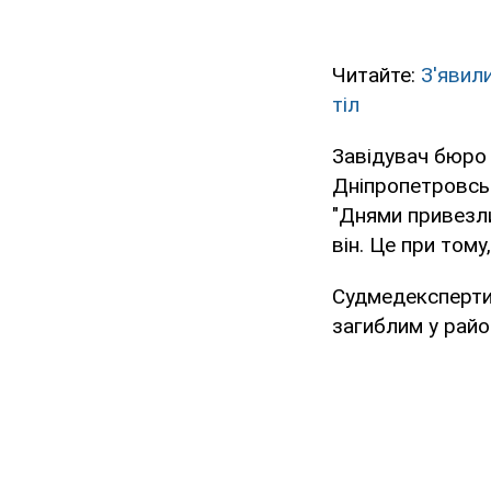
Читайте:
З'явил
тіл
Завідувач бюро 
Дніпропетровськ
"Днями привезли
він. Це при том
Судмедексперти 
загиблим у райо