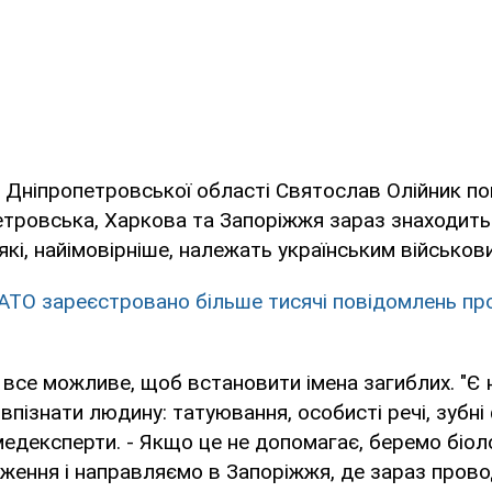
 Дніпропетровської області Святослав Олійник по
етровська, Харкова та Запоріжжя зараз знаходить
 які, найімовірніше, належать українським військов
 АТО зареєстровано більше тисячі повідомлень пр
 все можливе, щоб встановити імена загиблих. "Є 
впізнати людину: татуювання, особисті речі, зубні
дексперти. - Якщо це не допомагає, беремо біоло
ження і направляємо в Запоріжжя, де зараз прово