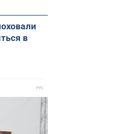
поховали
иться в
РУС