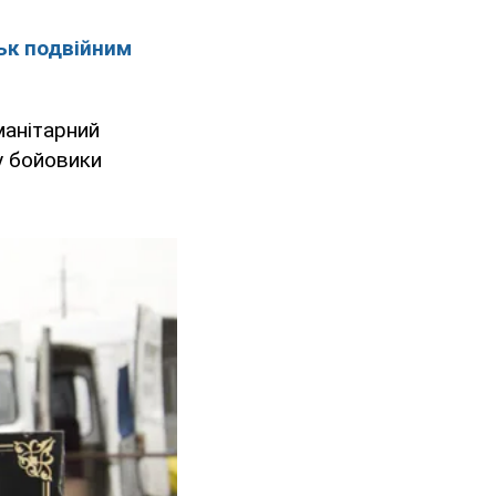
ьк подвійним
манітарний
у бойовики