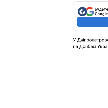
Будьте
Google
У Дніпропетровс
на Донбасі Укра