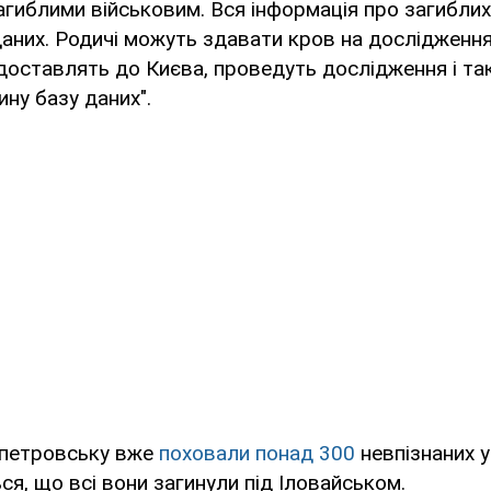
агиблими військовим. Вся інформація про загибли
даних. Родичі можуть здавати кров на дослідженн
 її доставлять до Києва, проведуть дослідження і 
ину базу даних".
опетровську вже
поховали понад 300
невпізнаних у
ся, що всі вони загинули під Іловайськом.