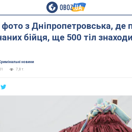
 фото з Дніпропетровська, де 
наних бійця, ще 500 тіл знаход
Кримінальні новини
01
7,8 т.