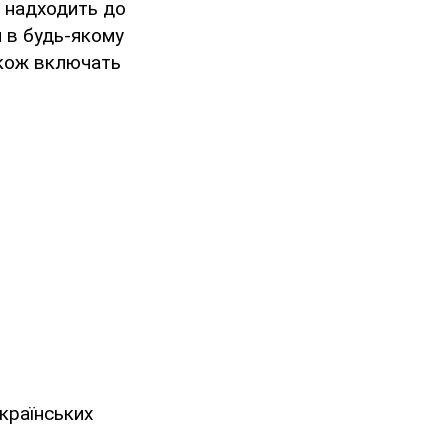
х надходить до
я в будь-якому
також включать
країнських