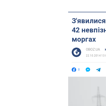
З'явилися
42 невпіз
моргах
OBOZ.UA
22.10.2014 13:
0