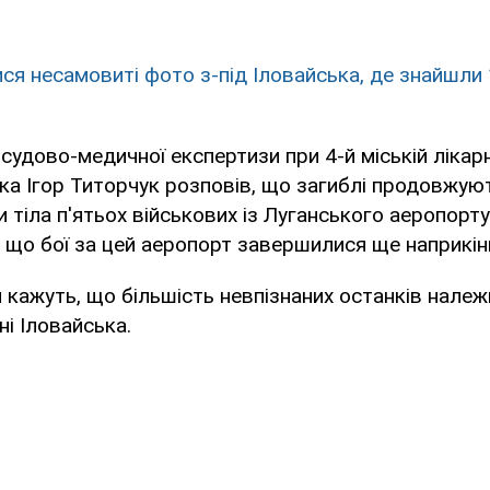
ися несамовиті фото з-під Іловайська, де знайшли
судово-медичної експертизи при 4-й міській лікарн
а Ігор Титорчук розповів, що загиблі продовжую
 тіла п'ятьох військових із Луганського аеропорту
у, що бої за цей аеропорт завершилися ще наприкін
кажуть, що більшість невпізнаних останків належ
ні Іловайська.