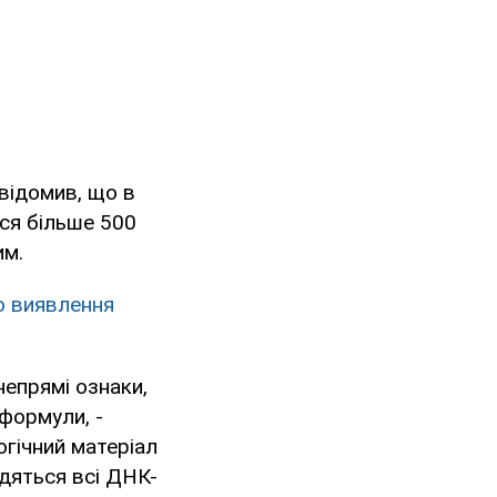
відомив, що в
ся більше 500
им.
о виявлення
непрямі ознаки,
 формули, -
гічний матеріал
дяться всі ДНК-