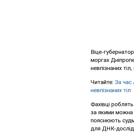
Віце-губернатор
моргах Дніпроп
невпізнаних тіл,
Читайте:
За час
невпізнаних тіл
Фахівці роблять
за якими можна 
пояснюють судме
для ДНК-дослід