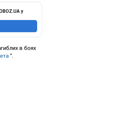
 OBOZ.UA у
агиблих в боях
зета
".