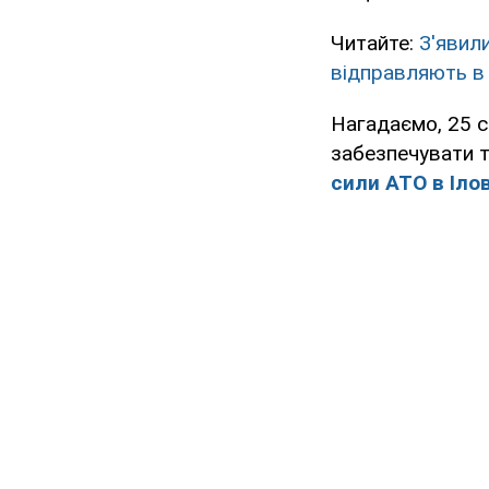
Читайте:
З'явил
відправляють в 
Нагадаємо, 25 с
забезпечувати т
сили АТО в Іло