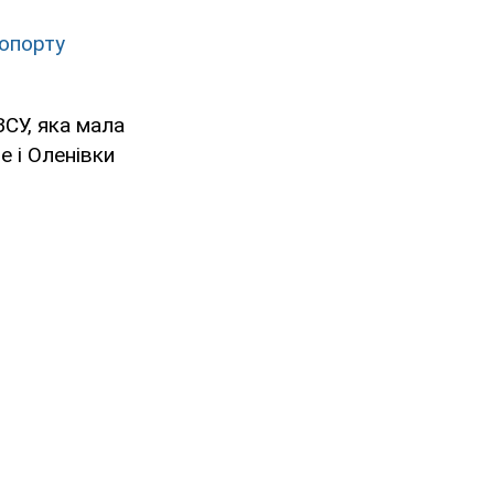
ропорту
ЗСУ, яка мала
е і Оленівки