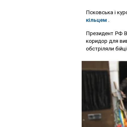
Псковська і курс
кільцем
.
Президент РФ В
коридор для вив
обстріляли бійці