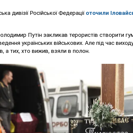
ька дивізії Російської Федерації
оточили Іловайс
олодимир Путін закликав терористів створити гу
едення українських військових. Але під час виход
в, а тих, хто вижив, взяли в полон.