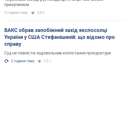
призупинили
3 години тому
3,0 т.
ВАКС обрав запобіжний захід експосолці
України у США Стефанішиній: що відомо про
справу
Суд не повністю задовольнив клопотання прокуратури
2 години тому
7,5 т.