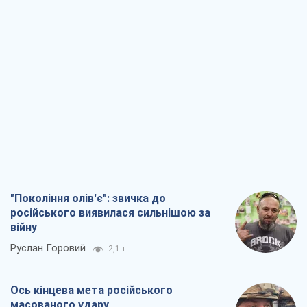
"Покоління олів'є": звичка до
російського виявилася сильнішою за
війну
Руслан Горовий
2,1 т.
Ось кінцева мета російського
масованого удару