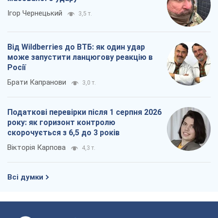
Ігор Чернецький
3,5 т.
Від Wildberries до ВТБ: як один удар
може запустити ланцюгову реакцію в
Росії
Брати Капранови
3,0 т.
Податкові перевірки після 1 серпня 2026
року: як горизонт контролю
скорочується з 6,5 до 3 років
Вікторія Карпова
4,3 т.
Всі думки