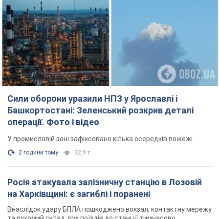
Сили оборони уразили НПЗ у Ярославлі і
Башкортостані: Зеленський розкрив деталі
операції. Фото і відео
У промисловій зоні зафіксовано кілька осередків пожежі
2 години тому
32,9 т.
Росія атакувала залізничну станцію в Лозовій
на Харківщині: є загиблі і поранені
Внаслідок удару БПЛА пошкоджено вокзал, контактну мережу
та рухомий склад, рух поїздів до станції тимчасово