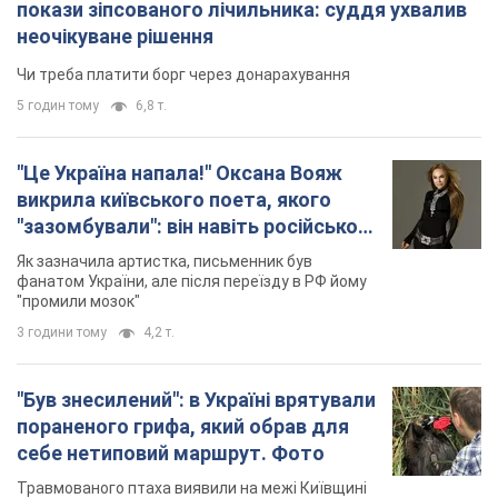
покази зіпсованого лічильника: суддя ухвалив
неочікуване рішення
Чи треба платити борг через донарахування
5 годин тому
6,8 т.
"Це Україна напала!" Оксана Вояж
викрила київського поета, якого
"зазомбували": він навіть російської
не знав, а тепер хоче геноциду
Як зазначила артистка, письменник був
українців
фанатом України, але після переїзду в РФ йому
"промили мозок"
3 години тому
4,2 т.
"Був знесилений": в Україні врятували
пораненого грифа, який обрав для
себе нетиповий маршрут. Фото
Травмованого птаха виявили на межі Київщині