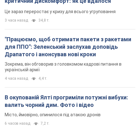
критичний дискомфорт: як це вдалося
Це зараз переростає у кризу для всього угруповання
3 часа назад
34,8 т.
"Працюємо, щоб отримати пакети з ракетами
для ППО": Зеленський заслухав доповідь
Драпатого і анонсував нові кроки
Зокрема, він обговорив з головкомом кадрові питання в
українській армії
4 часа назад
4,4 т.
В окупованій Ялті прогриміли потужні вибухи:
валить чорний дим. Фото і відео
Місто, ймовірно, опинилося під атакою дронів
6 часов назад
7,2 т.