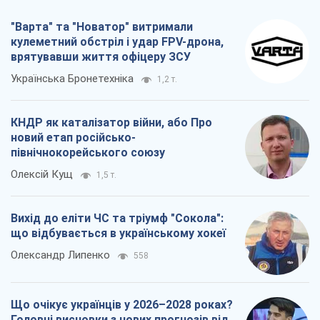
"Варта" та "Новатор" витримали
кулеметний обстріл і удар FPV-дрона,
врятувавши життя офіцеру ЗСУ
Українська Бронетехніка
1,2 т.
КНДР як каталізатор війни, або Про
новий етап російсько-
північнокорейського союзу
Олексій Кущ
1,5 т.
Вихід до еліти ЧС та тріумф "Сокола":
що відбувається в українському хокеї
Олександр Липенко
558
Що очікує українців у 2026–2028 роках?
Головні висновки з нових прогнозів від