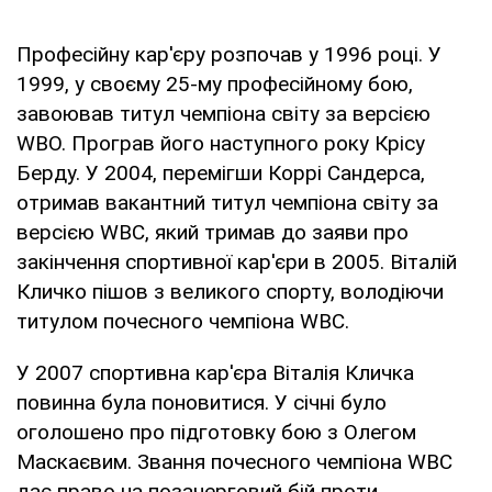
Професійну кар'єру розпочав у 1996 році. У
1999, у своєму 25-му професійному бою,
завоював титул чемпіона світу за версією
WBO. Програв його наступного року Крісу
Берду. У 2004, перемігши Коррі Сандерса,
отримав вакантний титул чемпіона світу за
версією WBC, який тримав до заяви про
закінчення спортивної кар'єри в 2005. Віталій
Кличко пішов з великого спорту, володіючи
титулом почесного чемпіона WBC.
У 2007 спортивна кар'єра Віталія Кличка
повинна була поновитися. У січні було
оголошено про підготовку бою з Олегом
Маскаєвим. Звання почесного чемпіона WBC
дає право на позачерговий бій проти