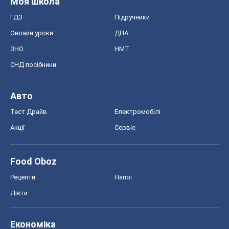
Моя школа
ГДЗ
Підручники
Онлайн уроки
ДПА
ЗНО
НМТ
СНД посібники
Авто
Тест Драйв
Електромобілі
Акції
Сервіс
Food Oboz
Рецепти
Напої
Дієти
Економіка