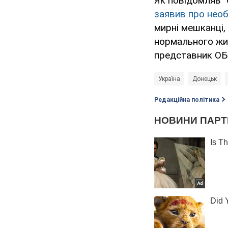
Як повідомляв 
заявив про необ
мирні мешканці,
нормального жит
представник ОБС
Україна
Донецьк
Редакційна політика