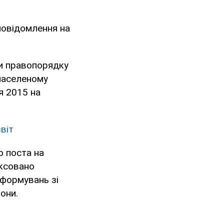
повідомлення на
би правопорядку
населеному
я 2015 на
віт
о поста на
іксовано
 формувань зі
они.