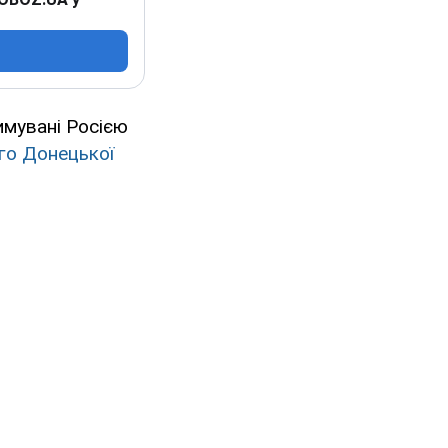
римувані Росією
го Донецької