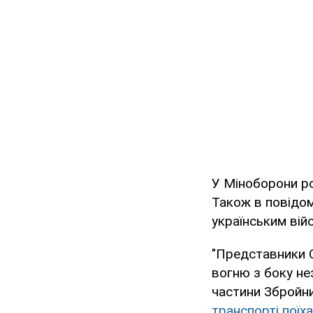
У Міноборони ро
Також в повідо
українським вій
"Представники 
вогню з боку не
частини Збройни
транспорті поїх