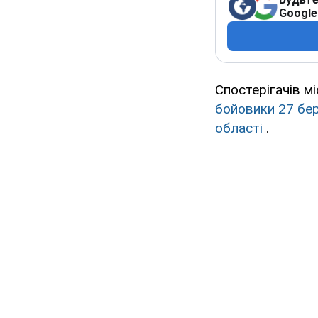
Google
Спостерігачів мі
бойовики 27 бер
області
.