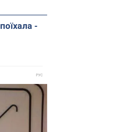
поїхала -
РУС