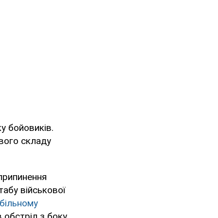
у бойовиків.
вого складу
припинення
табу військової
більному
в обстріл з боку