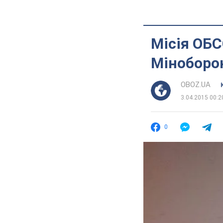
Місія ОБС
Міноборо
OBOZ.UA
3.04.2015 00:2
0