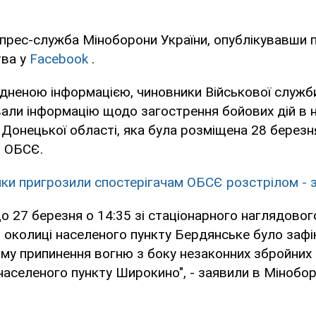
прес-служба Міноборони України, опублікувавши 
тва у
Facebook
.
юдненою інформацією, чиновники Військової служ
вали інформацію щодо загострення бойових дій в 
 Донецької області, яка була розміщена 28 березн
і ОБСЄ.
ки пригрозили спостерігачам ОБСЄ розстрілом - з
о 27 березня о 14:35 зі стаціонарного наглядовог
ій околиці населеного пункту Бердянське було заф
му припинення вогню з боку незаконних збройних
 населеного пункту Широкино", - заявили в Мінобор