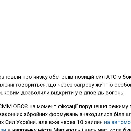
зповіли про низку обстрілів позицій сил АТО з бок
мленні говориться, що через загрозу життю особо
ськовим дозволили відкрити у відповідь вогонь.
СММ ОБСЄ на момент фіксації порушення режиму 
законних збройних формувань знаходилися біля ш
х Сил України, але вже через 10 хвилин
на автомо
али
в напрямку міста Маріуполь і весь час, коли бу