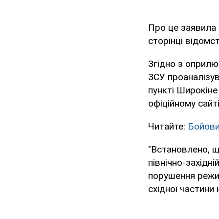
Про це заявила 
сторінці відомс
Згідно з оприл
ЗСУ проаналізу
пункті Широкіне
офіційному сайт
Читайте:
Бойови
"Встановлено, щ
північно-західн
порушення режи
східної частини