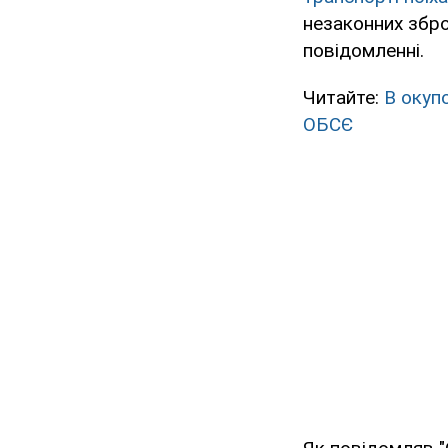
незаконних зброй
повідомленні.
Читайте:
В окуп
ОБСЄ