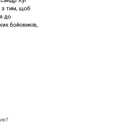
ксандр Хуг
з тим, щоб
я до
ких бойовиків,