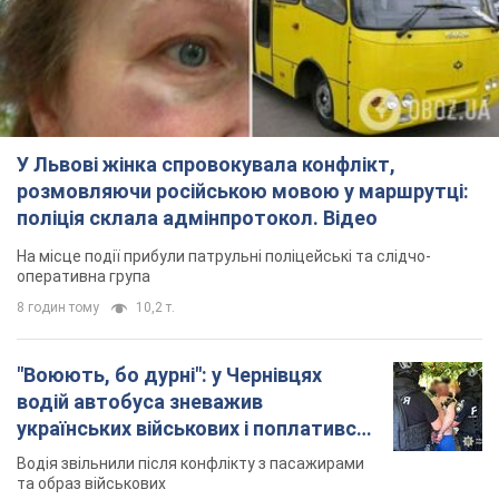
У Львові жінка спровокувала конфлікт,
розмовляючи російською мовою у маршрутці:
поліція склала адмінпротокол. Відео
На місце події прибули патрульні поліцейські та слідчо-
оперативна група
8 годин тому
10,2 т.
"Воюють, бо дурні": у Чернівцях
водій автобуса зневажив
українських військових і поплатився.
Відео
Водія звільнили після конфлікту з пасажирами
та образ військових