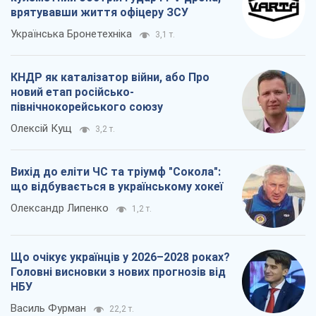
врятувавши життя офіцеру ЗСУ
Українська Бронетехніка
3,1 т.
КНДР як каталізатор війни, або Про
новий етап російсько-
північнокорейського союзу
Олексій Кущ
3,2 т.
Вихід до еліти ЧС та тріумф "Сокола":
що відбувається в українському хокеї
Олександр Липенко
1,2 т.
Що очікує українців у 2026–2028 роках?
Головні висновки з нових прогнозів від
НБУ
Василь Фурман
22,2 т.