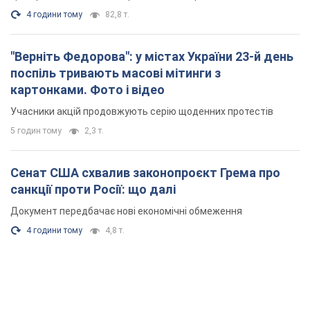
4 години тому
82,8 т.
"Верніть Федорова": у містах України 23-й день
поспіль тривають масові мітинги з
картонками. Фото і відео
Учасники акцій продовжують серію щоденних протестів
5 годин тому
2,3 т.
Сенат США схвалив законопроєкт Грема про
санкції проти Росії: що далі
Документ передбачає нові економічні обмеження
4 години тому
4,8 т.