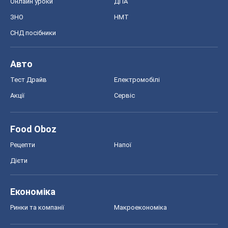
Онлайн уроки
ДПА
ЗНО
НМТ
СНД посібники
Авто
Тест Драйв
Електромобілі
Акції
Сервіс
Food Oboz
Рецепти
Напої
Дієти
Економіка
Ринки та компанії
Макроекономіка