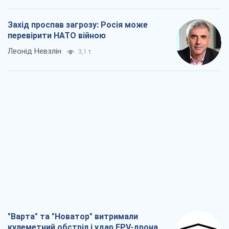
Захід проспав загрозу: Росія може
перевірити НАТО війною
Леонід Невзлін
3,1 т.
"Варта" та "Новатор" витримали
кулеметний обстріл і удар FPV-дрона,