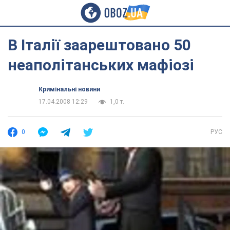
В Італії заарештовано 50
неаполітанських мафіозі
Кримінальні новини
17.04.2008 12:29
1,0 т.
0
РУС