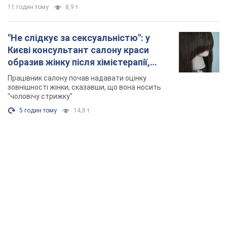
11 годин тому
8,9 т.
"Не слідкує за сексуальністю": у
Києві консультант салону краси
образив жінку після хімієтерапії,
розгорівся скандал. Фото
Працівник салону почав надавати оцінку
зовнішності жінки, сказавши, що вона носить
"чоловічу стрижку"
5 годин тому
14,8 т.