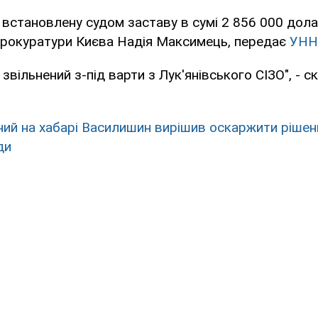
 встановлену судом заставу в сумі 2 856 000 дола
прокуратури Києва Надія Максимець, передає
УНН
звільнений з-під варти з Лук'янівського СІЗО", - с
ний на хабарі Василишин вирішив оскаржити рішен
ди