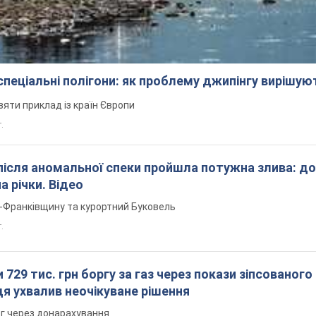
 спеціальні полігони: як проблему джипінгу вирішу
зяти приклад із країн Європи
т.
після аномальної спеки пройшла потужна злива: д
а річки. Відео
о-Франківщину та курортний Буковель
.
 729 тис. грн боргу за газ через покази зіпсованого
дя ухвалив неочікуване рішення
рг через донарахування