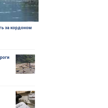
ють за кордоном
ороги