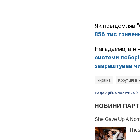
Як повідомляв 
856 тис гривен
Нагадаємо, в ні
системи поборі
заарештував ч
Україна
Корупція в У
Редакційна політика