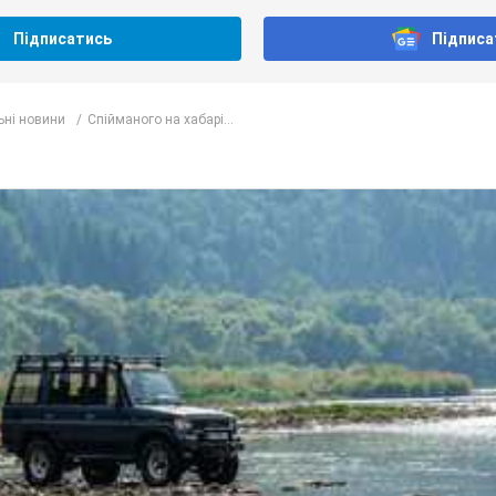
Підписатись
Підписа
ьні новини
Спійманого на хабарі...