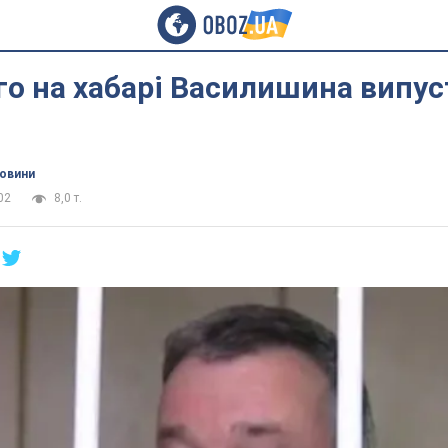
о на хабарі Василишина випус
новини
02
8,0 т.