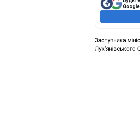
Будьте
Google
Заступника міні
Лук'янівського С