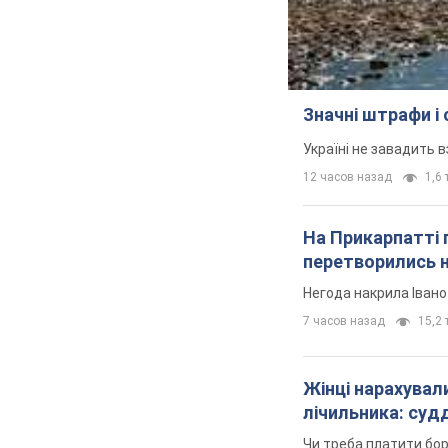
Значні штрафи і
Україні не завадить в
12 часов назад
1,6 
На Прикарпатті 
перетворились н
Негода накрила Іван
7 часов назад
15,2 т
Жінці нарахували
лічильника: суд
Чи треба платити бо