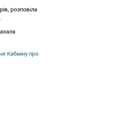
рів, розповіла
.
казала
ня Кабміну про