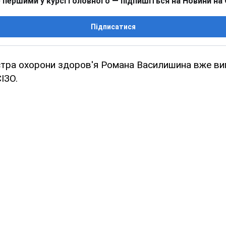
 першими у курсі головного — підпишіться на Новини на
Підписатися
стра охорони здоров'я Романа Василишина вже ви
ІЗО.