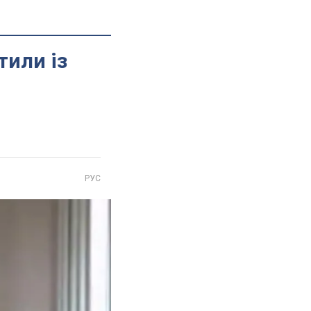
тили із
РУС