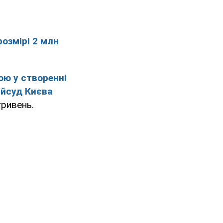
розмірі 2 млн
ою у створенні
айсуд Києва
гривень.