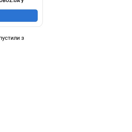
 OBOZ.UA у
пустили з