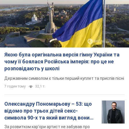
Якою була оригінальна версія гімну України та
чому її боялася Російська імперія: про це не
розповідають у школі
Державним символом є тільки перший куплет та приспів пісні
7 годин тому
32,1 т.
Олександру Пономарьову – 53: що
відомо про трьох дітей секс-
символа 90-х та який вигляд вони
мають
За розвитком кар'єри артист не забував про