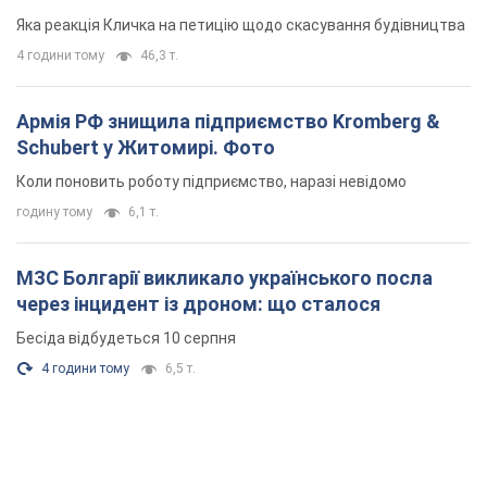
"московського вірянина"
Яка реакція Кличка на петицію щодо скасування будівництва
4 години тому
46,3 т.
Армія РФ знищила підприємство Kromberg &
Schubert у Житомирі. Фото
Коли поновить роботу підприємство, наразі невідомо
годину тому
6,1 т.
МЗС Болгарії викликало українського посла
через інцидент із дроном: що сталося
Бесіда відбудеться 10 серпня
4 години тому
6,5 т.