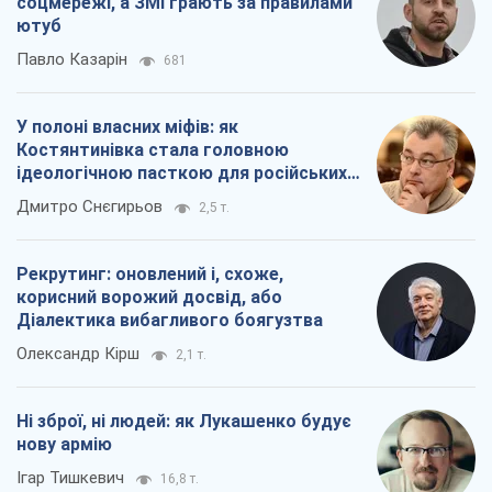
соцмережі, а ЗМІ грають за правилами
ютуб
Павло Казарін
681
У полоні власних міфів: як
Костянтинівка стала головною
ідеологічною пасткою для російських
окупантів
Дмитро Снєгирьов
2,5 т.
Рекрутинг: оновлений і, схоже,
корисний ворожий досвід, або
Діалектика вибагливого боягузтва
Олександр Кірш
2,1 т.
Ні зброї, ні людей: як Лукашенко будує
нову армію
Ігар Тишкевич
16,8 т.