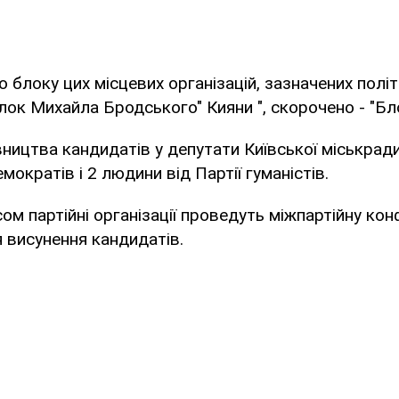
 блоку цих місцевих організацій, зазначених політ
лок Михайла Бродського" Кияни ", скорочено - "Бл
ицтва кандидатів у депутати Київської міськради 
емократів і 2 людини від Партії гуманістів.
м партійні організації проведуть міжпартійну кон
я висунення кандидатів.