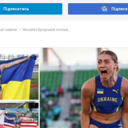
Підписатись
Підписа
ьні новини
Михайло Бродський очолив...