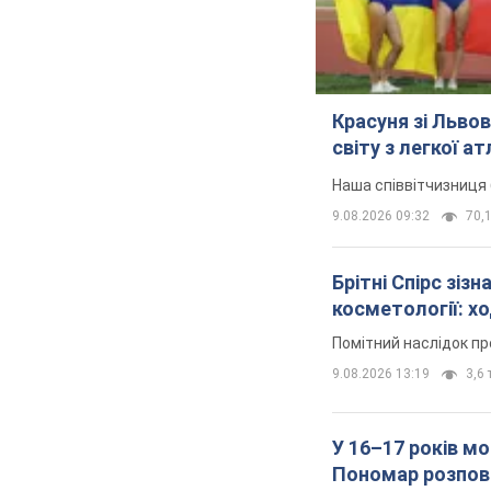
Красуня зі Льво
світу з легкої а
Наша співвітчизниця 
9.08.2026 09:32
70,1
Брітні Спірс зіз
косметології: х
Помітний наслідок пр
9.08.2026 13:19
3,6 
У 16–17 років мо
Пономар розпові