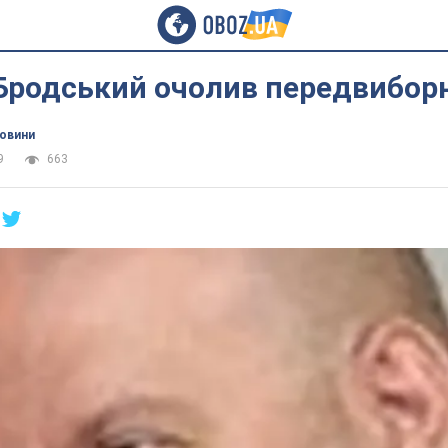
Бродський очолив передвибор
новини
9
663