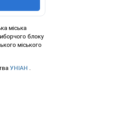
ька міська
 виборчого блоку
ського міського
ства
УНІАН
.