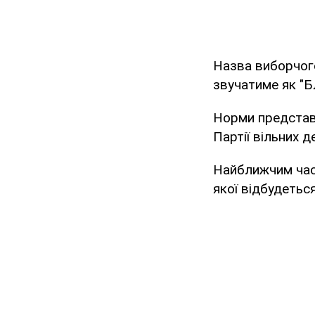
Назва виборчого
звучатиме як "Б
Норми представн
Партії вільних д
Найближчим часо
якої відбудетьс