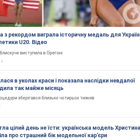
ва з рекордом виграла історичну медаль для Україн
тлетики U20. Відео
блискуче виступила в Орегоні
 т.
налася в уколах краси і показала наслідки невдалої
одила так майже місяць
оцедури зберігався близько чотирьох тижнів
т.
гла цілий день не їсти: українська модель Христин
ла про страшний бік модельної кар’єри