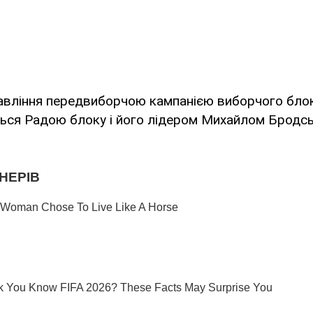
авління передвиборчою кампанією виборчого бло
ься Радою блоку і його лідером Михайлом Бродсь