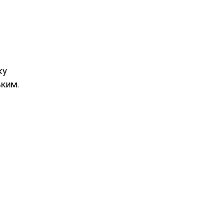
ку
ким.