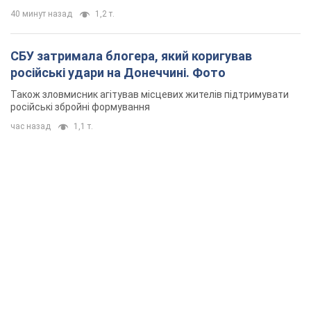
40 минут назад
1,2 т.
СБУ затримала блогера, який коригував
російські удари на Донеччині. Фото
Також зловмисник агітував місцевих жителів підтримувати
російські збройні формування
час назад
1,1 т.