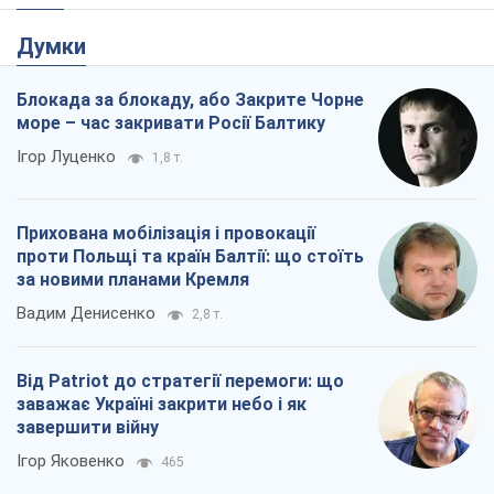
Думки
Блокада за блокаду, або Закрите Чорне
море – час закривати Росії Балтику
Ігор Луценко
1,8 т.
Прихована мобілізація і провокації
проти Польщі та країн Балтії: що стоїть
за новими планами Кремля
Вадим Денисенко
2,8 т.
Від Patriot до стратегії перемоги: що
заважає Україні закрити небо і як
завершити війну
Ігор Яковенко
465