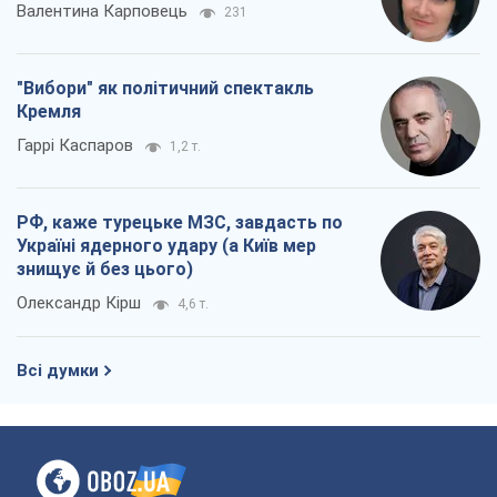
Валентина Карповець
231
"Вибори" як політичний спектакль
Кремля
Гаррі Каспаров
1,2 т.
РФ, каже турецьке МЗС, завдасть по
Україні ядерного удару (а Київ мер
знищує й без цього)
Олександр Кірш
4,6 т.
Всі думки