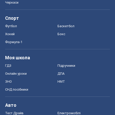
Черкаси
Спорт
Футбол
Баскетбол
Хокей
Бокс
Формула-1
Моя школа
ГДЗ
Підручники
Онлайн уроки
ДПА
ЗНО
НМТ
СНД посібники
Авто
Тест Драйв
Електромобілі