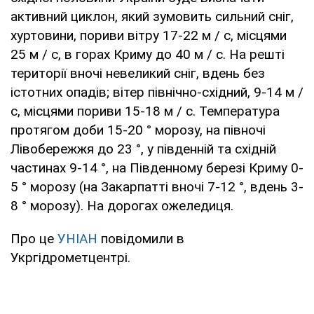
активний циклон, який зумовить сильний сніг,
хуртовини, пориви вітру 17-22 м / с, місцями
25 м / с, в горах Криму до 40 м / с. На решті
території вночі невеликий сніг, вдень без
істотних опадів; вітер північно-східний, 9-14 м /
с, місцями пориви 15-18 м / с. Температура
протягом доби 15-20 ° морозу, на півночі
Лівобережжя до 23 °, у південній та східній
частинах 9-14 °, на Південному березі Криму 0-
5 ° морозу (на Закарпатті вночі 7-12 °, вдень 3-
8 ° морозу). На дорогах ожеледиця.
Про це
УНІАН
повідомили в
Укргідрометцентрі.