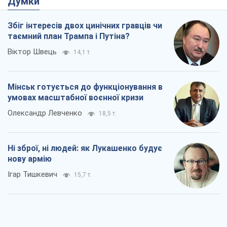
Думки
Збіг інтересів двох цинічних гравців чи
таємний план Трампа і Путіна?
Віктор Швець
14,1 т.
Мінськ готується до функціонування в
умовах масштабної воєнної кризи
Олександр Левченко
18,5 т.
Ні зброї, ні людей: як Лукашенко будує
нову армію
Ігар Тишкевич
15,7 т.