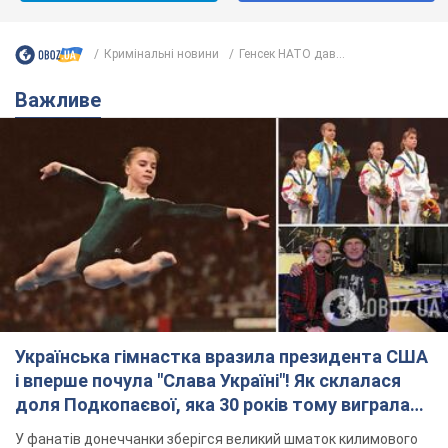
Кримінальні новини
Генсек НАТО дав...
Важливе
Українська гімнастка вразила президента США
і вперше почула "Слава Україні"! Як склалася
доля Подкопаєвої, яка 30 років тому виграла
"золото" Олімпіади
У фанатів донеччанки зберігся великий шматок килимового