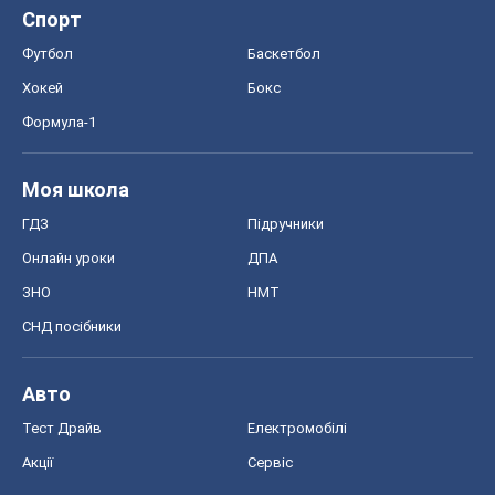
Спорт
Футбол
Баскетбол
Хокей
Бокс
Формула-1
Моя школа
ГДЗ
Підручники
Онлайн уроки
ДПА
ЗНО
НМТ
СНД посібники
Авто
Тест Драйв
Електромобілі
Акції
Сервіс