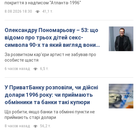
покриття з надписом "Атланта-1996"
8.08.2026 18:30
41,1 т.
Олександру Пономарьову – 53: що
відомо про трьох дітей секс-
символа 90-х та який вигляд вони
мають
За розвитком кар'єри артист не забував про
особисте щастя
6 часов назад
6,5 т.
У ПриватБанку розповіли, чи дійсні
долари 1996 року: чи приймають
обмінники та банки такі купюри
Що робити, якщо банки та обмінні пункти не
приймають старі долари
8 часов назад
56,2 т.