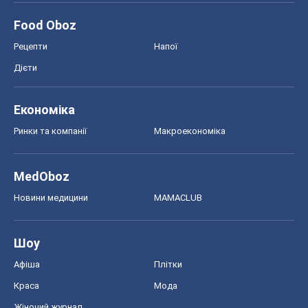
Food Oboz
Рецепти
Напої
Дієти
Економіка
Ринки та компанії
Макроекономіка
MedOboz
Новини медицини
MAMACLUB
Шоу
Афіша
Плітки
Краса
Мода
Жіночий журнал