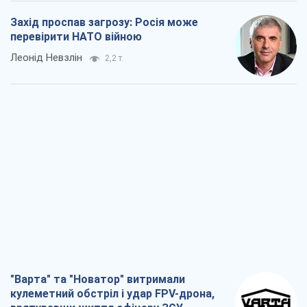
Захід проспав загрозу: Росія може
перевірити НАТО війною
Леонід Невзлін
2,2 т.
"Варта" та "Новатор" витримали
кулеметний обстріл і удар FPV-дрона,