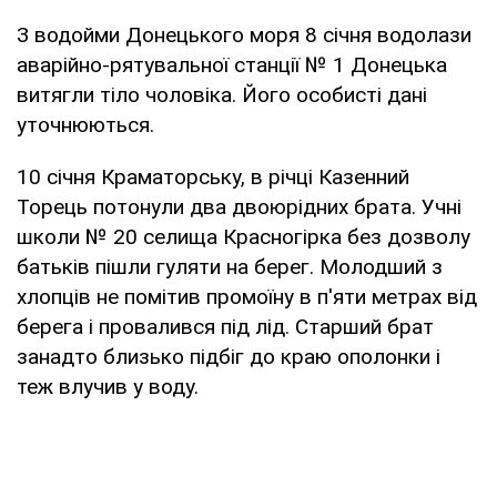
З водойми Донецького моря 8 січня водолази
аварійно-рятувальної станції № 1 Донецька
витягли тіло чоловіка. Його особисті дані
уточнюються.
10 січня Краматорську, в річці Казенний
Торець потонули два двоюрідних брата. Учні
школи № 20 селища Красногірка без дозволу
батьків пішли гуляти на берег. Молодший з
хлопців не помітив промоїну в п'яти метрах від
берега і провалився під лід. Старший брат
занадто близько підбіг до краю ополонки і
теж влучив у воду.