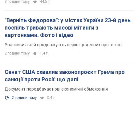
3 години тому
44,5 т.
"Верніть Федорова": у містах України 23-й день
поспіль тривають масові мітинги з
картонками. Фото і відео
Учасники акцій продовжують серію щоденних протестів
2 години тому
1,4 т.
Сенат США схвалив законопроєкт Грема про
санкції проти Росії: що далі
Документ передбачає нові економічні обмеження
2 години тому
3,4 т.