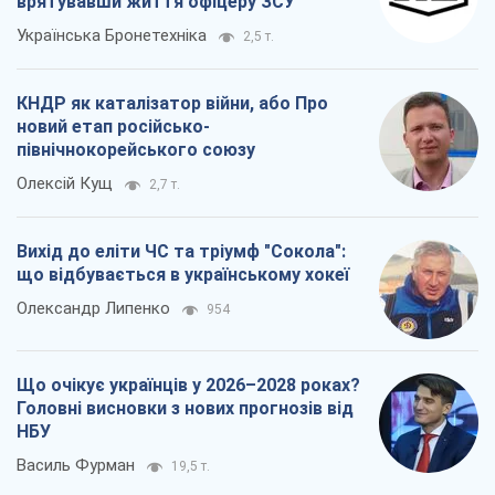
врятувавши життя офіцеру ЗСУ
Українська Бронетехніка
2,5 т.
КНДР як каталізатор війни, або Про
новий етап російсько-
північнокорейського союзу
Олексій Кущ
2,7 т.
Вихід до еліти ЧС та тріумф "Сокола":
що відбувається в українському хокеї
Олександр Липенко
954
Що очікує українців у 2026–2028 роках?
Головні висновки з нових прогнозів від
НБУ
Василь Фурман
19,5 т.