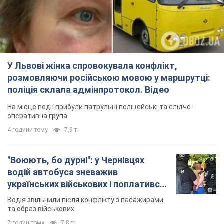
У Львові жінка спровокувала конфлікт,
розмовляючи російською мовою у маршрутці:
поліція склала адмінпротокол. Відео
На місце події прибули патрульні поліцейські та слідчо-
оперативна група
4 години тому
7,9 т.
"Воюють, бо дурні": у Чернівцях
водій автобуса зневажив
українських військових і поплатився.
Відео
Водія звільнили після конфлікту з пасажирами
та образ військових
7 годин тому
7,8 т.