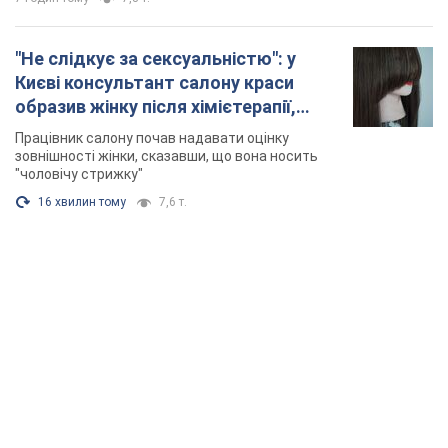
"Не слідкує за сексуальністю": у
Києві консультант салону краси
образив жінку після хімієтерапії,
розгорівся скандал. Фото
Працівник салону почав надавати оцінку
зовнішності жінки, сказавши, що вона носить
"чоловічу стрижку"
16 хвилин тому
7,6 т.