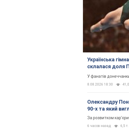
Українська гімн
склалася доля П
У фанатів донеччанк
8.08.2026 18:30
41,0
Олександру Поно
90-х та який ви
За розвитком кар'єри
6 часов назад
6,5 т.