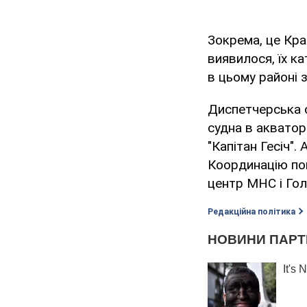
Зокрема, це Кравч
виявилося, їх к
в цьому районі 
Диспетчерська с
судна в акватор
"Капітан Гесіч".
Координацію по
центр МНС і Гол
Редакційна політика