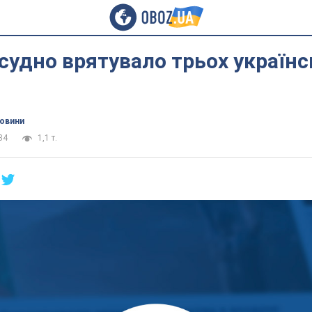
судно врятувало трьох українс
новини
34
1,1 т.