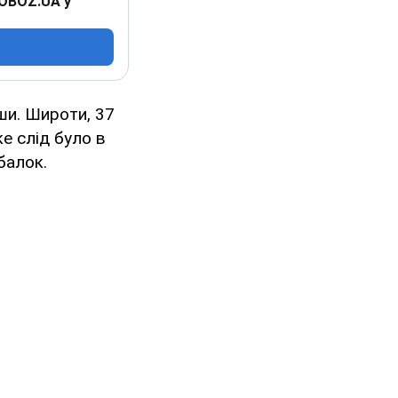
 OBOZ.UA у
вши. Широти, 37
ке слід було в
балок.