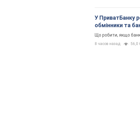
У ПриватБанку р
обмінники та ба
Що робити, якщо банк
8 часов назад
56,0 т