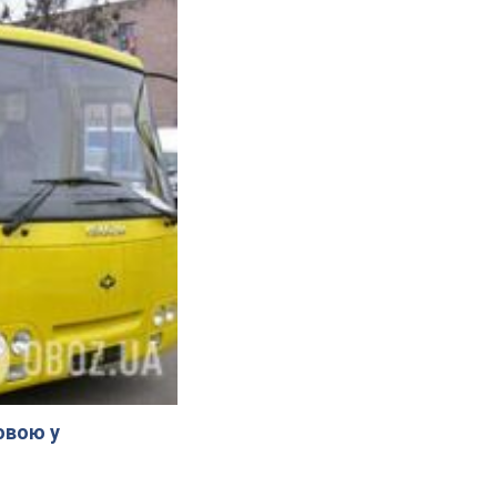
овою у