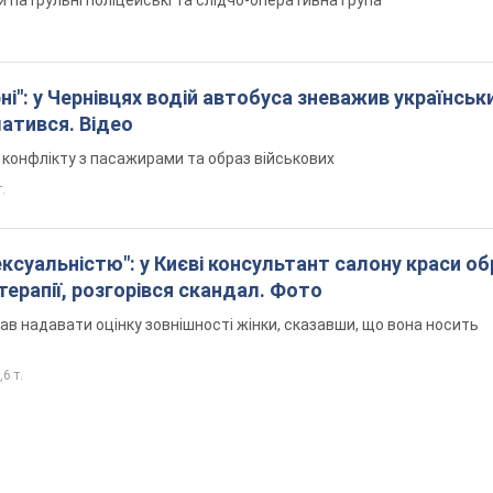
і": у Чернівцях водій автобуса зневажив українськ
латився. Відео
я конфлікту з пасажирами та образ військових
т.
ексуальністю": у Києві консультант салону краси о
єтерапії, розгорівся скандал. Фото
ав надавати оцінку зовнішності жінки, сказавши, що вона носить
,6 т.