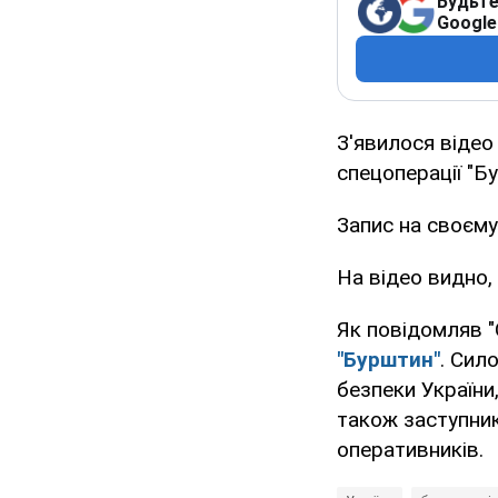
Будьте
Google
З'явилося відео
спецоперації "Б
Запис на своєму
На відео видно,
Як повідомляв "
"Бурштин"
. Сил
безпеки України,
також заступник
оперативників.