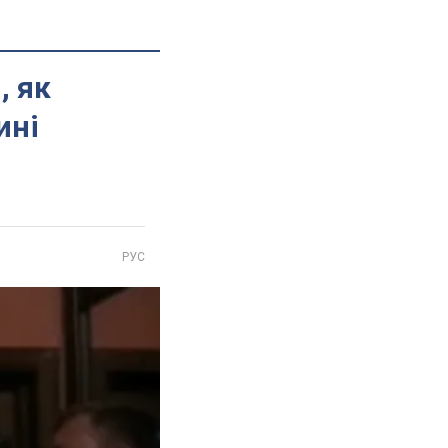
, як
ині
РУС