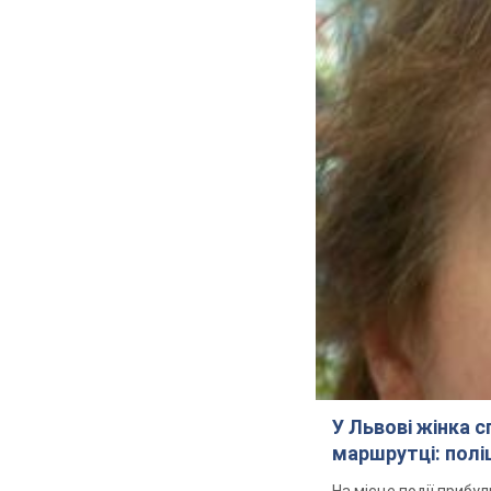
У Львові жінка 
маршрутці: полі
На місце події прибу