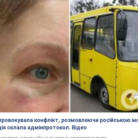
спровокувала конфлікт, розмовляючи російською м
ція склала адмінпротокол. Відео
ли патрульні поліцейські та слідчо-оперативна група