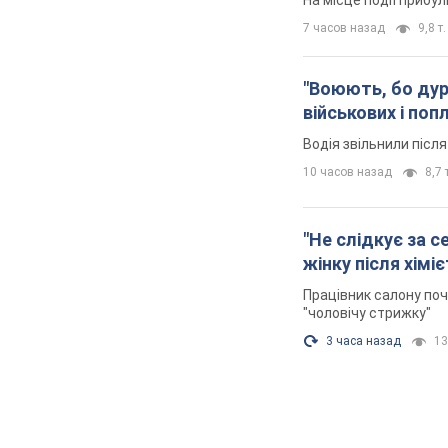
7 часов назад
9,8 т.
"Воюють, бо дурн
військових і поп
Водія звільнили післ
10 часов назад
8,7 
"Не слідкує за с
жінку після хімі
Працівник салону поч
"чоловічу стрижку"
3 часа назад
13