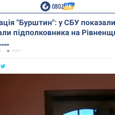
ція "Бурштин": у СБУ показали
али підполковника на Рівненщ
новини
1
11,7 т.