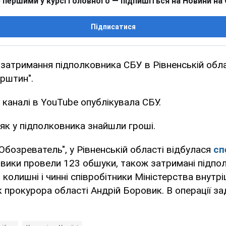
 першими у курсі головного — підпишіться на Новини на
Підписатися
 затримання підполковника СБУ в Рівненській обла
урштин".
 каналі в YouTube опублікувала СБУ.
 як у підполковника знайшли гроші.
Обозреватель", у Рівненській області відбулася
сп
овики провели 123 обшуки, також затримані підп
 колишні і чинні співробітники Міністерства внутрі
 прокурора області Андрій Боровик. В операції за