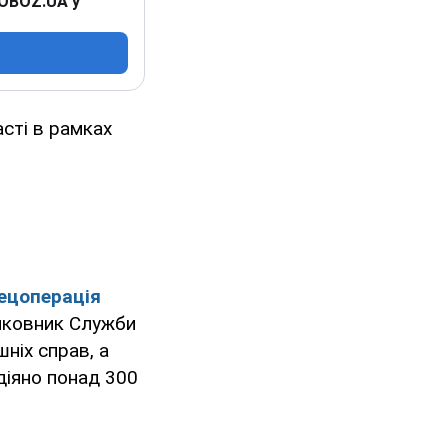
 OBOZ.UA у
сті в рамках
ецоперація
олковник Служби
шніх справ, а
діяно понад 300