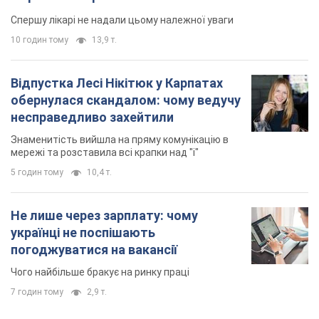
Спершу лікарі не надали цьому належної уваги
10 годин тому
13,9 т.
Відпустка Лесі Нікітюк у Карпатах
обернулася скандалом: чому ведучу
несправедливо захейтили
Знаменитість вийшла на пряму комунікацію в
мережі та розставила всі крапки над "і"
5 годин тому
10,4 т.
Не лише через зарплату: чому
українці не поспішають
погоджуватися на вакансії
Чого найбільше бракує на ринку праці
7 годин тому
2,9 т.