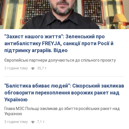
"Захист нашого життя": Зеленський про
антибалістику FREYJA, санкції проти Росії й
підтримку аграріїв. Відео
Європейські партнери долучаються до спільного проєкту
3 години тому
35,7 т.
"Балістика вбиває людей": Сікорський закликав
обговорити перехоплення ворожих ракет над
Україною
Глава МЗС Польщі закликав до збиття російських ракет над
Україною
3 години тому
7,1 т.