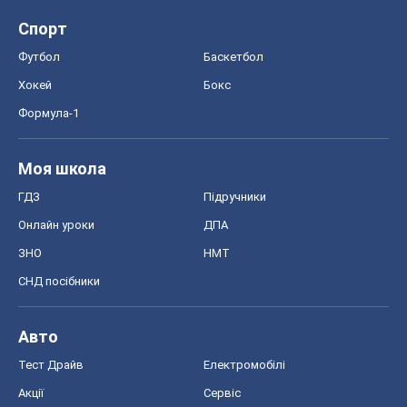
Спорт
Футбол
Баскетбол
Хокей
Бокс
Формула-1
Моя школа
ГДЗ
Підручники
Онлайн уроки
ДПА
ЗНО
НМТ
СНД посібники
Авто
Тест Драйв
Електромобілі
Акції
Сервіс